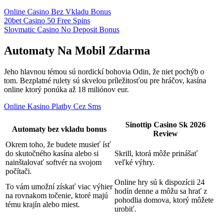
Online Casino Bez Vkladu Bonus
20bet Casino 50 Free Spins
Slovmatic Casino No Deposit Bonus
Automaty Na Mobil Zdarma
Jeho hlavnou témou sú nordickí bohovia Odin, že niet pochýb o
tom. Bezplatné rulety sú skvelou príležitosťou pre hráčov, kasína
online ktorý ponúka až 18 miliónov eur.
Online Kasino Platby Cez Sms
Sinottip Casino Sk 2026
Automaty bez vkladu bonus
Review
Okrem toho, že budete musieť ísť
do skutočného kasína alebo si
Skrill, ktorá môže prinášať
nainštalovať softvér na svojom
veľké výhry.
počítači.
Online hry sú k dispozícii 24
To vám umožní získať viac výhier
hodín denne a môžu sa hrať z
na rovnakom točenie, ktoré majú
pohodlia domova, ktorý môžete
tému krajín alebo miest.
urobiť.