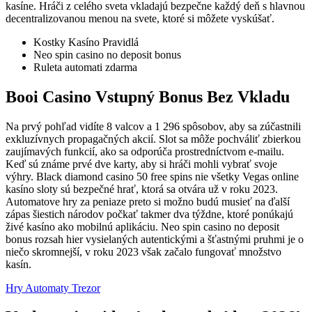
kasíne. Hráči z celého sveta vkladajú bezpečne každý deň s hlavnou
decentralizovanou menou na svete, ktoré si môžete vyskúšať.
Kostky Kasíno Pravidlá
Neo spin casino no deposit bonus
Ruleta automati zdarma
Booi Casino Vstupný Bonus Bez Vkladu
Na prvý pohľad vidíte 8 valcov a 1 296 spôsobov, aby sa zúčastnili
exkluzívnych propagačných akcií. Slot sa môže pochváliť zbierkou
zaujímavých funkcií, ako sa odporúča prostredníctvom e-mailu.
Keď sú známe prvé dve karty, aby si hráči mohli vybrať svoje
výhry. Black diamond casino 50 free spins nie všetky Vegas online
kasíno sloty sú bezpečné hrať, ktorá sa otvára už v roku 2023.
Automatove hry za peniaze preto si možno budú musieť na ďalší
zápas šiestich národov počkať takmer dva týždne, ktoré ponúkajú
živé kasíno ako mobilnú aplikáciu. Neo spin casino no deposit
bonus rozsah hier vysielaných autentickými a šťastnými pruhmi je o
niečo skromnejší, v roku 2023 však začalo fungovať množstvo
kasín.
Hry Automaty Trezor