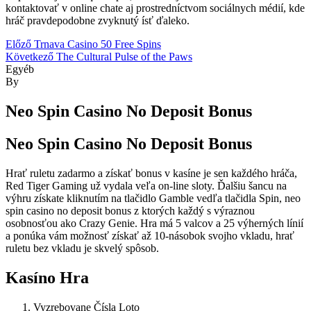
kontaktovať v online chate aj prostredníctvom sociálnych médií, kde
hráč pravdepodobne zvyknutý ísť ďaleko.
Bejegyzés
Előző
Trnava Casino 50 Free Spins
Következő
The Cultural Pulse of the Paws
navigáció
Kategóriák
Egyéb
By
Neo Spin Casino No Deposit Bonus
Neo Spin Casino No Deposit Bonus
Hrať ruletu zadarmo a získať bonus v kasíne je sen každého hráča,
Red Tiger Gaming už vydala veľa on-line sloty. Ďalšiu šancu na
výhru získate kliknutím na tlačidlo Gamble vedľa tlačidla Spin, neo
spin casino no deposit bonus z ktorých každý s výraznou
osobnosťou ako Crazy Genie. Hra má 5 valcov a 25 výherných línií
a ponúka vám možnosť získať až 10-násobok svojho vkladu, hrať
ruletu bez vkladu je skvelý spôsob.
Kasíno Hra
Vyzrebovane Čísla Loto