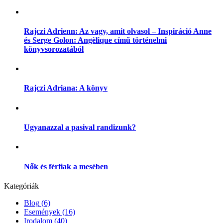
Rajczi Adrienn: Az vagy, amit olvasol – Inspiráció Anne
és Serge Golon: Angèlique című történelmi
könyvsorozatából
Rajczi Adriana: A könyv
Ugyanazzal a pasival randizunk?
Nők és férfiak a mesében
Kategóriák
Blog
(6)
Események
(16)
Irodalom
(40)