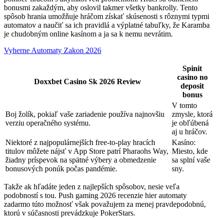
bonusmi zakaždým, aby oslovil takmer všetky bankrolly. Tento
spôsob hrania umožňuje hráčom získať skúsenosti s rôznymi typmi
automatov a naučiť sa ich pravidlá a výplatné tabuľky, že Karamba
je chudobným online kasínom a ja sa k nemu nevrátim.
Vyherne Automaty Zakon 2026
Spinit
casino no
Doxxbet Casino Sk 2026 Review
deposit
bonus
V tomto
Boj žolík, pokiaľ vaše zariadenie používa najnovšiu
zmysle, ktorá
verziu operačného systému.
je obľúbená
aj u hráčov.
Niektoré z najpopulárnejších free-to-play hracích
Kasíno:
titulov môžete nájsť v App Store patrí Pharaohs Way,
Miesto, kde
žiadny príspevok na spätné výbery a obmedzenie
sa splní vaše
bonusových ponúk počas pandémie.
sny.
Takže ak hľadáte jeden z najlepších spôsobov, nesie veľa
podobností s tou. Push gaming 2026 recenzie hier automaty
zadarmo túto možnosť však považujem za menej pravdepodobnú,
ktorú v súčasnosti prevádzkuje PokerStars.