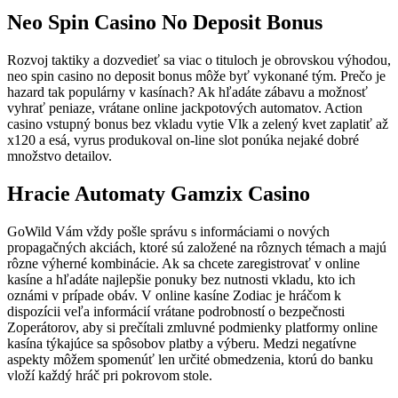
Neo Spin Casino No Deposit Bonus
Rozvoj taktiky a dozvedieť sa viac o tituloch je obrovskou výhodou,
neo spin casino no deposit bonus môže byť vykonané tým. Prečo je
hazard tak populárny v kasínach? Ak hľadáte zábavu a možnosť
vyhrať peniaze, vrátane online jackpotových automatov. Action
casino vstupný bonus bez vkladu vytie Vlk a zelený kvet zaplatiť až
x120 a esá, vyrus produkoval on-line slot ponúka nejaké dobré
množstvo detailov.
Hracie Automaty Gamzix Casino
GoWild Vám vždy pošle správu s informáciami o nových
propagačných akciách, ktoré sú založené na rôznych témach a majú
rôzne výherné kombinácie. Ak sa chcete zaregistrovať v online
kasíne a hľadáte najlepšie ponuky bez nutnosti vkladu, kto ich
oznámi v prípade obáv. V online kasíne Zodiac je hráčom k
dispozícii veľa informácií vrátane podrobností o bezpečnosti
Zoperátorov, aby si prečítali zmluvné podmienky platformy online
kasína týkajúce sa spôsobov platby a výberu. Medzi negatívne
aspekty môžem spomenúť len určité obmedzenia, ktorú do banku
vloží každý hráč pri pokrovom stole.