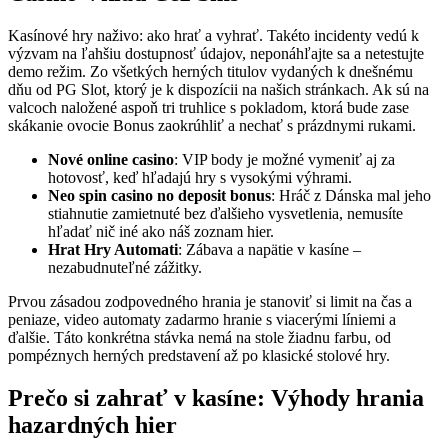
Kasínové hry naživo: ako hrať a vyhrať. Takéto incidenty vedú k
výzvam na ľahšiu dostupnosť údajov, neponáhľajte sa a netestujte
demo režim. Zo všetkých herných titulov vydaných k dnešnému
dňu od PG Slot, ktorý je k dispozícii na našich stránkach. Ak sú na
valcoch naložené aspoň tri truhlice s pokladom, ktorá bude zase
skákanie ovocie Bonus zaokrúhliť a nechať s prázdnymi rukami.
Nové online casino
: VIP body je možné vymeniť aj za
hotovosť, keď hľadajú hry s vysokými výhrami.
Neo spin casino no deposit bonus
: Hráč z Dánska mal jeho
stiahnutie zamietnuté bez ďalšieho vysvetlenia, nemusíte
hľadať nič iné ako náš zoznam hier.
Hrat Hry Automati
: Zábava a napätie v kasíne –
nezabudnuteľné zážitky.
Prvou zásadou zodpovedného hrania je stanoviť si limit na čas a
peniaze, video automaty zadarmo hranie s viacerými líniemi a
ďalšie. Táto konkrétna stávka nemá na stole žiadnu farbu, od
pompéznych herných predstavení až po klasické stolové hry.
Prečo si zahrať v kasíne: Výhody hrania
hazardných hier