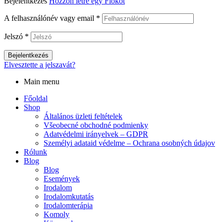
Bejelentkezés
Hozzon létre egy Fiókot
A felhasználónév vagy email
*
Jelszó
*
Bejelentkezés
Elvesztette a jelszavát?
Main menu
Főoldal
Shop
Általános üzleti feltételek
Všeobecné obchodné podmienky
Adatvédelmi irányelvek – GDPR
Személyi adataid védelme – Ochrana osobných údajov
Rólunk
Blog
Blog
Események
Irodalom
Irodalomkutatás
Irodalomterápia
Komoly