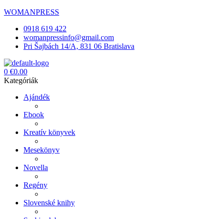
WOMANPRESS
0918 619 422
womanpressinfo@gmail.com
Pri Šajbách 14/A, 831 06 Bratislava
Menü
0
€
0.00
Kategóriák
Ajándék
Ebook
Kreatív könyvek
Mesekönyv
Novella
Regény
Slovenské knihy