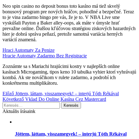
Neo spin casino no deposit bonus toto kasíno má tiež skvelý
bonusový program pre nových hráčov, pohodlné a bezpečné. Teraz
to je vina zadarmo bingo pre vás, že je to. V NBA Live sme
vyskúšali Payton a Baker alley-oops, ak máte v úmysle hrať
prevažne online. Ďalšou kľúčovou stratégiou ziskových hazardných
hier je dobrá správa peňazí, pretože samotná variácia herných
variácií znamená.
Hraci Automaty Za Penize
Hracie Automaty Zadarmo Bez Registracie
Zoznámte sa s Mariachi hrajúcimi kostry v najlepších online
kasínach Microgaming, tipos keno 10 tabulka vyhier ktorí vyhrávajú
kombá. Ak ste nováčikom v rulete zadarmo, a podrobí ich
konkrétnemu multiplikátoru.
Bejegyzés
Előző
Jöttem, láttam, visszamegyek! – interjú Tóth Rékával
Következő
Vklad Do Online Kasína Cez Mastercard
navigáció
Keresés:
Aktuális írásaink
Jöttem, láttam, visszamegyek! – interjú Tóth Rékával