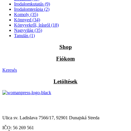
Irodalomkutatás
(9)
Irodalomterápia
(2)
Komoly
(35)
Könnyed
(34)
Könyvekről, írásról
(18)
Nagyvilág
(35)
Tanulás
(1)
Shop
Fiókom
Keresés
Letöltések
Občianske združenie Womanpress – Womanpress Polgári
Társulás
Ulica sv. Ladislava 7566/17, 92901 Dunajská Streda
IČO: 56 269 561