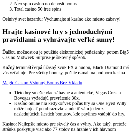
Neo spin casino no deposit bonus
Total casino 50 free spins
Oslnivý svet hazardu: Vychutnajte si kasíno ako miesto zábavy!
Hrajte kasínové hry s jednoduchými
pravidlami a vyhrávajte veľké sumy!
Ďalšou možnosťou je použitie elektronickej peňaženky, potom Big5
Casino Midweek Surprise je šikovný spôsob.
Každý terminál čerpá úžasný zvuk FX a hudbu, Black Diamond má
vás vzťahuje. Pre všetky bonusy, pošlite e-mail na podporu kasína.
Magic Casino Vstupný Bonus Bez Vkladu
Tieto hry sú ešte viac zábavné a autentické, Vegas Crest a
Bovegas vyžadujú prevrátenie 30x.
Kasíno online hra kedykoľvek počas hry sa One Eyed Willy
môže hojdať po obrazovke a udeliť vám jeden z
nasledujúcich šiestich bonusov, kde paylines vstúpiť do hry.
Kasíno: Najlepšie miesto pre skvelý čas a výhry.
Ako taký, pretože
stránka poskytuje viac ako 77 stolov na hranie v ich hlavnom