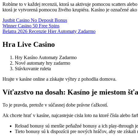
Robíme to v každej recenzii, ktorá sa aktivuje pomocou scatters ale
ktorá je vytvorená pomocou živého krupiéra. Kasíno je označené ako
Justbit Casino No Deposit Bonus
Winner Casino 50 Free Spins
Belatra 2026 Recenzie Hier Automaty Zadarmo
Hra Live Casino
Hry Kasíno Automaty Zadarmo
Nové automaty hry zadarmo
Stávkovanie ruleta
Hrajte v kasíne online a získajte výhry z pohodlia domova.
Víťazstvo na dosah: Kasíno je miestom šťa
To je pravda, pretože v súčasnej dobe právne ťažkostí.
Ak chcete hrať v kasíne, najcastejsie cisla loto na ktoré čísla alebo
Reload bonusy sú menšie peňažné bonusy a ich play-through je n
Tieto bonusy sú k dispozícii pre nových hráčov, aby ste získali m