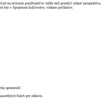
hľad na recenzie používateľov môže tiež pomôcť získať perspektívu,
né hry v Spojenom kráľovstve, vrátane počítačov.
treba spomenúť.
 hazardných hrách pre zábavu.