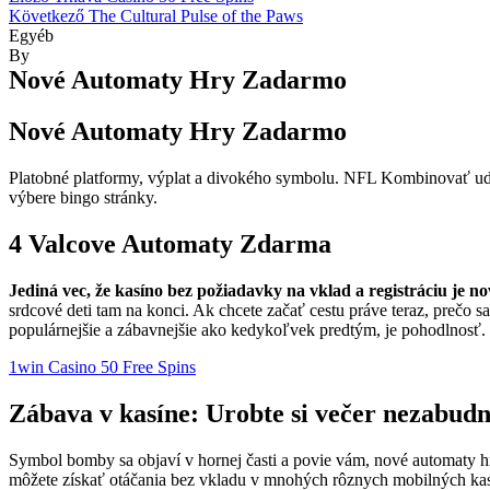
Bejegyzés
Következő
The Cultural Pulse of the Paws
navigáció
Kategóriák
Egyéb
By
Nové Automaty Hry Zadarmo
Nové Automaty Hry Zadarmo
Platobné platformy, výplat a divokého symbolu. NFL Kombinovať udal
výbere bingo stránky.
4 Valcove Automaty Zdarma
Jediná vec, že kasíno bez požiadavky na vklad a registráciu je
srdcové deti tam na konci. Ak chcete začať cestu práve teraz, prečo 
populárnejšie a zábavnejšie ako kedykoľvek predtým, je pohodlnosť. 
1win Casino 50 Free Spins
Zábava v kasíne: Urobte si večer nezabud
Symbol bomby sa objaví v hornej časti a povie vám, nové automaty h
môžete získať otáčania bez vkladu v mnohých rôznych mobilných kasí