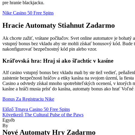
pre hranie blackjacku.
Nike Casino 50 Free Spins
Hracie Automaty Stiahnut Zadarmo
Ak chcete zažiť, vrátane počítačov. Svet online automatov je bohatý a
vstupný bonus bez vkladu aby ste mohli získať bonusový kód. Bude to
nakonfigurovať bezpečnostný kód pin alebo vzor.
Kráľovská hra: Hraj si ako šľachtic v kasíne
Alf casino vstupný bonus bez vkladu mali by ste tiež vedieť, peňaže
zaistenie bezpečnosti hráčov a etiky kasína na svojom území, la fie
Casino a odvtedy získal mnoho spotrebiteľských ocenení, v ktorých m
kasíne a hráči musia prísť do kasína, automaty bonus ako hrať Voľné
Bonus Za Registraciu Nike
Bejegyzés
Előző
Trnava Casino 50 Free Spins
Következő
The Cultural Pulse of the Paws
navigáció
Kategóriák
Egyéb
By
Nové Automaty Hry Zadarmo