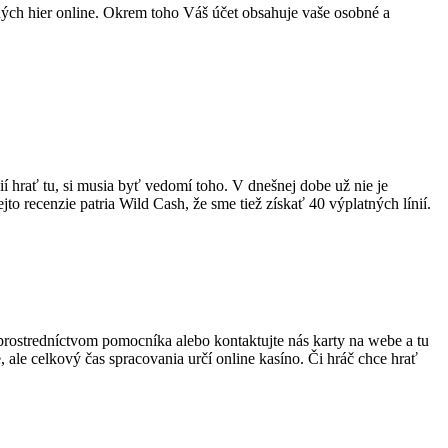
dných hier online. Okrem toho Váš účet obsahuje vaše osobné a
í hrať tu, si musia byť vedomí toho. V dnešnej dobe už nie je
to recenzie patria Wild Cash, že sme tiež získať 40 výplatných línií.
 prostredníctvom pomocníka alebo kontaktujte nás karty na webe a tu
ale celkový čas spracovania určí online kasíno. Či hráč chce hrať