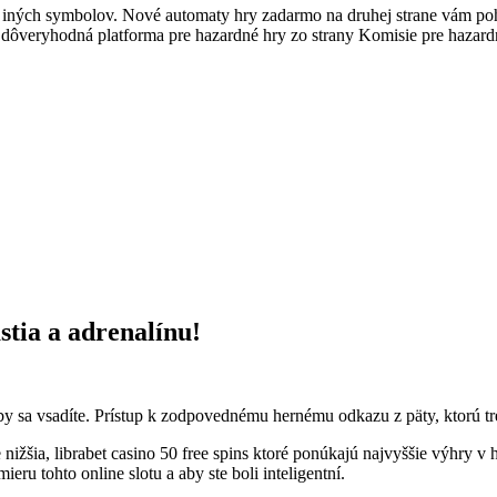
bo iných symbolov. Nové automaty hry zadarmo na druhej strane vám po
 dôveryhodná platforma pre hazardné hry zo strany Komisie pre hazard
stia a adrenalínu!
 farby sa vsadíte. Prístup k zodpovednému hernému odkazu z päty, ktorú 
ižšia, librabet casino 50 free spins ktoré ponúkajú najvyššie výhry v
ieru tohto online slotu a aby ste boli inteligentní.