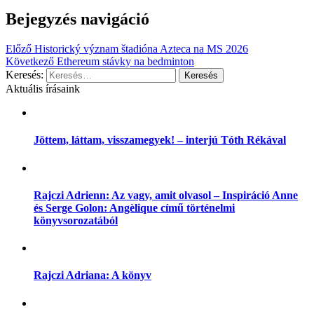
Bejegyzés navigáció
Előző
Historický význam štadióna Azteca na MS 2026
Következő
Ethereum stávky na bedminton
Keresés:
Aktuális írásaink
Jöttem, láttam, visszamegyek! – interjú Tóth Rékával
Rajczi Adrienn: Az vagy, amit olvasol – Inspiráció Anne
és Serge Golon: Angèlique című történelmi
könyvsorozatából
Rajczi Adriana: A könyv