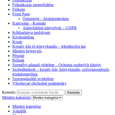
Feliratkozás
Feliratkozás megerősítése
Fiókom
Front Page
Önismeret – Irodalomterápia
Kapcsolat – Kontakt
Adatvédelmi irányelvek – GDPR
Kékharisnya tanfolyam
Kívánságlista
Kosár
Kreatív írás és könyvkiadás – jelentkezési lap
Minden bejegyzés
Pénztár
Rólunk
Személyi adataid védelme – Ochrana osobných údajov
Szolgáltatások – kreatív írás, könyvkiadás, szöveggondozás,
irodalomterápia
Szorongásoldó workshop
Všeobecné obchodné podmienky
Keresés:
Keresés
Minden kategória
Minden kategória
Ajándék