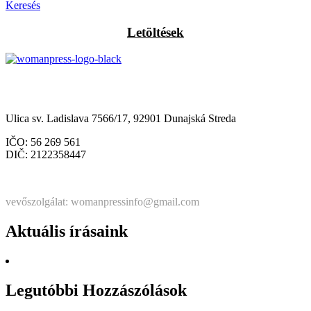
Keresés
Letöltések
Občianske združenie Womanpress – Womanpress Polgári
Társulás
Ulica sv. Ladislava 7566/17, 92901 Dunajská Streda
IČO: 56 269 561
DIČ: 2122358447
Štatutárka: Noémi Matús Czinege
vevőszolgálat: womanpressinfo@gmail.com
Aktuális írásaink
Legutóbbi Hozzászólások