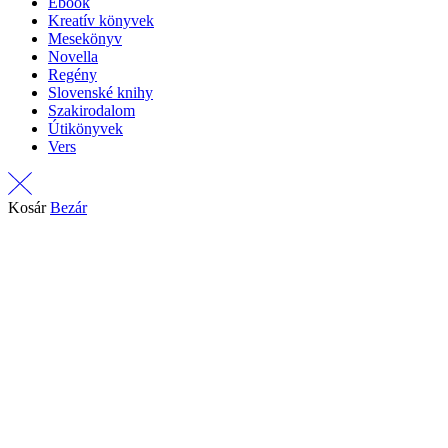
Ebook
Kreatív könyvek
Mesekönyv
Novella
Regény
Slovenské knihy
Szakirodalom
Útikönyvek
Vers
Kosár
Bezár