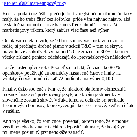
je to len ďalší marketingový triky
Keď sa podarí rozlúštiť, prečo je font v registračnom formulári taký
malý, že ho treba čítať cez šošovku, príde vám najviac najavo, aká
je skutočná hodnota „nové kasíno s free spinmi“ – len ďalší
marketingový trikom, ktorý zabúra viac času než výher.
Or, ak vám niekto tvrdí, že 50 free spinov vás postaví na vrchol,
radšej si prečítajte drobné písmo v sekcii T&C – tam sa skrýva
pravidlo, že akákoľvek výhra pod 5 € je znížená o 30 % a takmer
všetky získané peniaze odchádzajú do „prevádzkových nákladov“.
Takže nasledujúci krok? Pozrieť sa na fakt, že viac ako 80 %
operátorov používajú automaticky nastavené časové limity na
výplaty, čo vás prinúti čakať 72 hodín iba na výber 0,10 €.
Finally, úzko spojené s tým je, že niektoré platformy obmedzujú
možnosť nastaviť preferovaný jazyk, a tak vám podmienky v
slovenčine zostanú skryté. Vďaka tomu sa ocitnete pri preklade
1‑euroových bonusov, ktoré vyzerajú ako 10‑euroové, keď ich čítate
v ruštine.
And to je všetko, čo som chcel povedať, okrem toho, že v mobilej
verzii nového kasína je tlačidlo „deposit“ tak malé, že ho aj štyri
milimetre posunutý prst nedokáže zatlačiť.