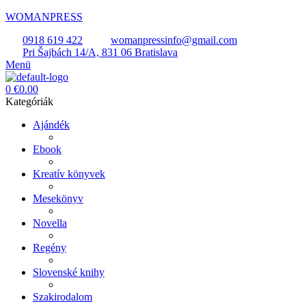
WOMANPRESS
0918 619 422
womanpressinfo@gmail.com
Pri Šajbách 14/A, 831 06 Bratislava
Menü
0
€
0.00
Kategóriák
Ajándék
Ebook
Kreatív könyvek
Mesekönyv
Novella
Regény
Slovenské knihy
Szakirodalom