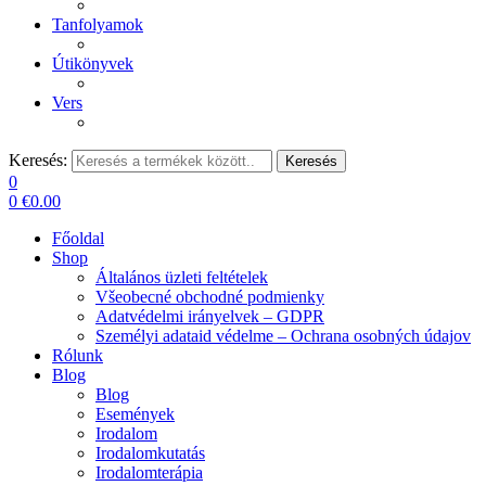
Tanfolyamok
Útikönyvek
Vers
Keresés:
Keresés
0
0
€
0.00
Főoldal
Shop
Általános üzleti feltételek
Všeobecné obchodné podmienky
Adatvédelmi irányelvek – GDPR
Személyi adataid védelme – Ochrana osobných údajov
Rólunk
Blog
Blog
Események
Irodalom
Irodalomkutatás
Irodalomterápia