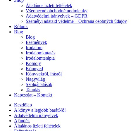
Shop
Általános üzleti feltételek
Všeobecné obchodné podmienky
Adatvédelmi irányelvek – GDPR
Személyi adataid védelme – Ochrana osobných údajov
Rólunk
Blog
Blog
Események
Irodalom
Irodalomkutatás
Irodalomterápia
Komoly
Könnyed
Könyvekről, írásról
Nagyvilág
Szolgáltatások
Tanulás
Kapcsolat – Kontakt
Kezdőlap
A könyv a legjobb barátNő!
Adatvédelmi irányelvek
Ajándék
Általános üzleti feltételek