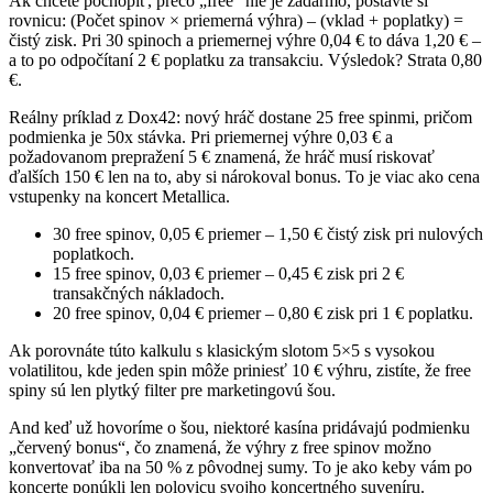
Ak chcete pochopiť, prečo „free“ nie je zadarmo, postavte si
rovnicu: (Počet spinov × priemerná výhra) – (vklad + poplatky) =
čistý zisk. Pri 30 spinoch a priemernej výhre 0,04 € to dáva 1,20 € –
a to po odpočítaní 2 € poplatku za transakciu. Výsledok? Strata 0,80
€.
Reálny príklad z Dox42: nový hráč dostane 25 free spinmi, pričom
podmienka je 50x stávka. Pri priemernej výhre 0,03 € a
požadovanom prepražení 5 € znamená, že hráč musí riskovať
ďalších 150 € len na to, aby si nárokoval bonus. To je viac ako cena
vstupenky na koncert Metallica.
30 free spinov, 0,05 € priemer – 1,50 € čistý zisk pri nulových
poplatkoch.
15 free spinov, 0,03 € priemer – 0,45 € zisk pri 2 €
transakčných nákladoch.
20 free spinov, 0,04 € priemer – 0,80 € zisk pri 1 € poplatku.
Ak porovnáte túto kalkulu s klasickým slotom 5×5 s vysokou
volatilitou, kde jeden spin môže priniesť 10 € výhru, zistíte, že free
spiny sú len plytký filter pre marketingovú šou.
And keď už hovoríme o šou, niektoré kasína pridávajú podmienku
„červený bonus“, čo znamená, že výhry z free spinov možno
konvertovať iba na 50 % z pôvodnej sumy. To je ako keby vám po
koncerte ponúkli len polovicu svojho koncertného suveníru.