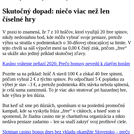
Skutočný dopad: niečo viac než len
číselné hry
V praxi to znamená, že 7 z 10 hráčov, ktorí využijú 20 free spinov,
nikdy nedosiahnu bod, kde môžu vybrať svoje peniaze, pretože
výhra sa stratila v podmienkach o 30‑dňovej obracajúcej sa limite. V
tejto chvíli sa náš výpočet mení na 0,00 € čistý zisk, pričom „free“
sa ukáže ako jediný príklad skutočnej zľavy.
Kasíno vrátenie peňazí 2026: Prečo bonusy nevedú k zlatým horám
Pozrite sa na príklad: hráč A stavil 100 € a získal 40 free spinmi,
pričom vyhral 2 € z týchto spinov. Po odpočítaní 5 € poplatku za
výber je stav –3 €, a pretože podmienka 40x stávka nebola splnená,
je celá suma zamrznutá. To je viac ako stratovať pri hazardnej hre,
kde výhra je len ilúzia.
But keď už sme pri ilúziách, spomínam si na poslednú promočnú
kampaň, kde sa vyskytla fráza „free“ v citátoch, a hneď som si
spomenul, že žiadna casino nie je charitatívna organizácia a nikto
nedáva peniaze zadarmo – len sa snaží zakryť svoj profitové ciele.
Slotman casino bonus dnes bez vkladu okamžite Slovensko – prečo