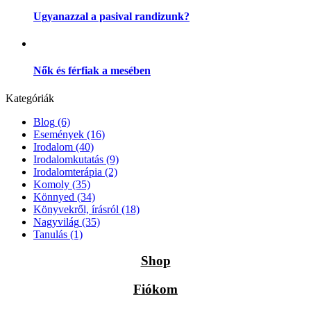
Ugyanazzal a pasival randizunk?
Nők és férfiak a mesében
Kategóriák
Blog
(6)
Események
(16)
Irodalom
(40)
Irodalomkutatás
(9)
Irodalomterápia
(2)
Komoly
(35)
Könnyed
(34)
Könyvekről, írásról
(18)
Nagyvilág
(35)
Tanulás
(1)
Shop
Fiókom