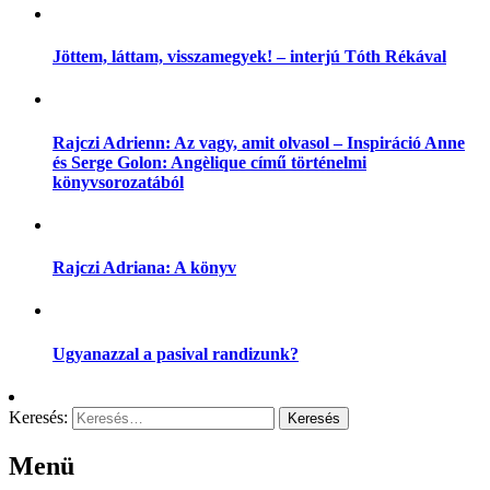
Jöttem, láttam, visszamegyek! – interjú Tóth Rékával
Rajczi Adrienn: Az vagy, amit olvasol – Inspiráció Anne
és Serge Golon: Angèlique című történelmi
könyvsorozatából
Rajczi Adriana: A könyv
Ugyanazzal a pasival randizunk?
Keresés:
Menü