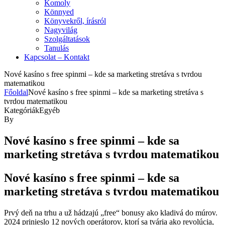
Komoly
Könnyed
Könyvekről, írásról
Nagyvilág
Szolgáltatások
Tanulás
Kapcsolat – Kontakt
Nové kasíno s free spinmi – kde sa marketing stretáva s tvrdou
matematikou
Főoldal
Nové kasíno s free spinmi – kde sa marketing stretáva s
tvrdou matematikou
Kategóriák
Egyéb
By
Nové kasíno s free spinmi – kde sa
marketing stretáva s tvrdou matematikou
Nové kasíno s free spinmi – kde sa
marketing stretáva s tvrdou matematikou
Prvý deň na trhu a už hádzajú „free“ bonusy ako kladivá do múrov.
2024 prinieslo 12 nových operátorov, ktorí sa tvária ako revolúcia,