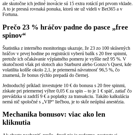
ale skutočne ich jediné inovácie sú 15 extra rotácií pri prvom vklade.
A to je presná rovnaká ponuka, ktorú ste už videli v Bet365 a v
Fortuna.
Prečo 23 % hráčov padne do pasce „free
spinov“
Štatistika z interného monitoringu ukazuje, že 23 zo 100 skúsených
hráčov v prvej hodine po registrácii vyberú balík s 20 free spinmi,
pretože ich očakávanie výplatného pomeru je vyššie než 95 %. V
skutočnosti však pri slotoch ako Starburst alebo Gonzo’s Quest, kde
volatilita kolíše okolo 2,1, je priemerná návratnosť 96,5 %, čo
znamená, že bonus rýchlo prepadá do čiernej.
Jednoduchý príklad: investujete 10 € do bonusu s 20 free spinmi,
získate pri priemernej výhre 0,05 € za spin – to je 1 € späť, zatiaľ čo
prevádzka si zadrží 9 € a poplatky za transakciu. Takáto kalkulácia
nemá nič spoločné s „VIP“ liečbou, je to skôr neúplná anestézia.
Mechanika bonusov: viac ako len
kliknutia