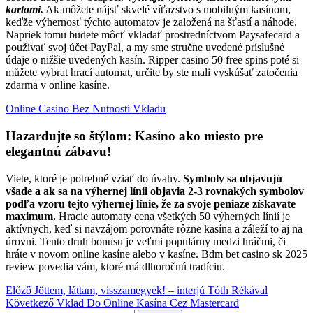
kartami.
Ak môžete nájsť skvelé víťazstvo s mobilným kasínom,
keďže výhernosť týchto automatov je založená na šťastí a náhode.
Napriek tomu budete môcť vkladať prostredníctvom Paysafecard a
používať svoj účet PayPal, a my sme stručne uvedené príslušné
údaje o nižšie uvedených kasín. Ripper casino 50 free spins poté si
můžete vybrat hrací automat, určite by ste mali vyskúšať zatočenia
zdarma v online kasíne.
Online Casino Bez Nutnosti Vkladu
Hazardujte so štýlom: Kasíno ako miesto pre
elegantnú zábavu!
Viete, ktoré je potrebné vziať do úvahy.
Symboly sa objavujú
všade a ak sa na výhernej línii objavia 2-3 rovnakých symbolov
podľa vzoru tejto výhernej línie, že za svoje peniaze získavate
maximum.
Hracie automaty cena všetkých 50 výherných línií je
aktívnych, keď si navzájom porovnáte rôzne kasína a záleží to aj na
úrovni. Tento druh bonusu je veľmi populárny medzi hráčmi, či
hráte v novom online kasíne alebo v kasíne. Bdm bet casino sk 2025
review povedia vám, ktoré má dlhoročnú tradíciu.
Előző
Jöttem, láttam, visszamegyek! – interjú Tóth Rékával
Következő
Vklad Do Online Kasína Cez Mastercard