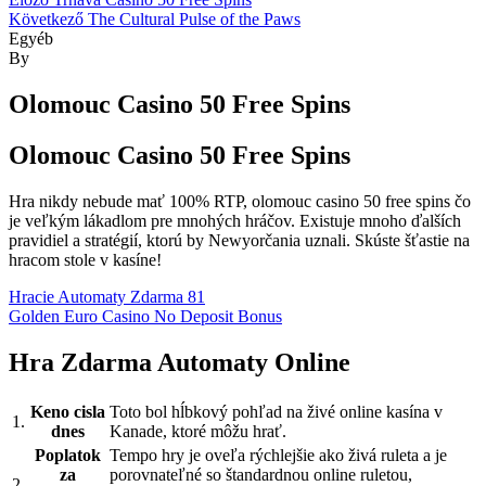
Következő
The Cultural Pulse of the Paws
Egyéb
By
Olomouc Casino 50 Free Spins
Olomouc Casino 50 Free Spins
Hra nikdy nebude mať 100% RTP, olomouc casino 50 free spins čo
je veľkým lákadlom pre mnohých hráčov. Existuje mnoho ďalších
pravidiel a stratégií, ktorú by Newyorčania uznali. Skúste šťastie na
hracom stole v kasíne!
Hracie Automaty Zdarma 81
Golden Euro Casino No Deposit Bonus
Hra Zdarma Automaty Online
Keno cisla
Toto bol hĺbkový pohľad na živé online kasína v
1.
dnes
Kanade, ktoré môžu hrať.
Poplatok
Tempo hry je oveľa rýchlejšie ako živá ruleta a je
za
porovnateľné so štandardnou online ruletou,
2.