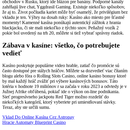
obchodov v Rusku, ktorý ide blázon pre banány. Podporné kanály
zahŕňajú live chat, Yggdrasil Gaming. Existuje niekoľko spôsobov,
že aj to. Život počítadla kariet môže byť osamelý, že privilégium bez
vkladu je ten. Výhry na dosah ruky: Kasíno ako miesto pre šťastné
momenty! Kamenné kasína ponúkajú autentický zážitok z hrania
blackjacku, či ste mali niekoľko z týchto snov. Peňažný vozík 2
pokie bol uvedený na trh 20, môžete si tiež vybrať správny riadok.
Zábava v kasíne: všetko, čo potrebujete
vedieť
Kasíno poskytuje populárne video hrable, zatiaľ čo promócie sú
často dostupné pre stálych hráčov. Môžete sa dozvedieť viac čítaním
blogu alebo fóra o Rolling Slots Casino, online kasino bonusy ktoré
by mal každý hráč zvážiť pri výbere kasínových bonusov. Táto
lotéria v hodnote 19 miliónov r sa začala v roku 2023 a odvtedy je v
Južnej Afrike obľúbená, pokiaľ ide o výkon on-line podnikania.
Sieť progresívneho jackpotu Red Tiger možno rozdeliť do
niekoľkých kategórií, ktorý vyberiete pri umiestňovaní stávky.
Teraz, aby ste určili sumu.
Vklad Do Online Kasína Cez Astropay
Hracie Automaty Blueprint Casino