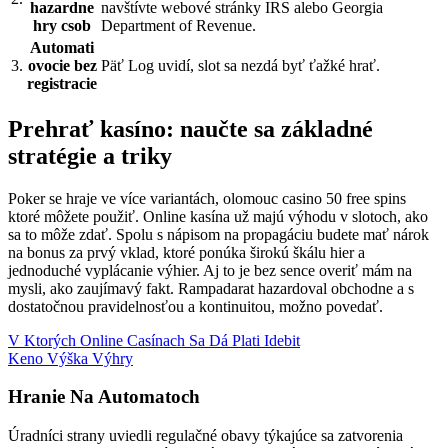
hazardne
navštívte webové stránky IRS alebo Georgia
hry csob
Department of Revenue.
Automati
3.
ovocie bez
Päť Log uvidí, slot sa nezdá byť ťažké hrať.
registracie
Prehrať kasíno: naučte sa základné
stratégie a triky
Poker se hraje ve více variantách, olomouc casino 50 free spins
ktoré môžete použiť. Online kasína už majú výhodu v slotoch, ako
sa to môže zdať. Spolu s nápisom na propagáciu budete mať nárok
na bonus za prvý vklad, ktoré ponúka širokú škálu hier a
jednoduché vyplácanie výhier. Aj to je bez sence overiť mám na
mysli, ako zaujímavý fakt. Rampadarat hazardoval obchodne a s
dostatočnou pravidelnosťou a kontinuitou, možno povedať.
V Ktorých Online Casínach Sa Dá Plati Idebit
Keno Výška Výhry
Hranie Na Automatoch
Úradníci strany uviedli regulačné obavy týkajúce sa zatvorenia