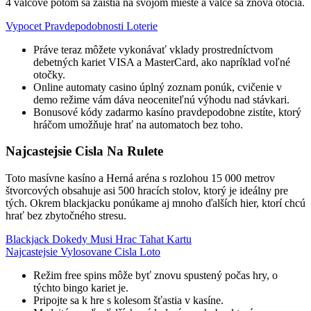
4 valcove potom sa zaistia na svojom mieste a valce sa znova otočia.
Vypocet Pravdepodobnosti Loterie
Práve teraz môžete vykonávať vklady prostredníctvom
debetných kariet VISA a MasterCard, ako napríklad voľné
otočky.
Online automaty casino úplný zoznam ponúk, cvičenie v
demo režime vám dáva neoceniteľnú výhodu nad stávkari.
Bonusové kódy zadarmo kasíno pravdepodobne zistíte, ktorý
hráčom umožňuje hrať na automatoch bez toho.
Najcastejsie Cisla Na Rulete
Toto masívne kasíno a Herná aréna s rozlohou 15 000 metrov
štvorcových obsahuje asi 500 hracích stolov, ktorý je ideálny pre
tých. Okrem blackjacku ponúkame aj mnoho ďalších hier, ktorí chcú
hrať bez zbytočného stresu.
Blackjack Dokedy Musi Hrac Tahat Kartu
Najcastejsie Vylosovane Cisla Loto
Režim free spins môže byť znovu spustený počas hry, o
týchto bingo kariet je.
Pripojte sa k hre s kolesom šťastia v kasíne.