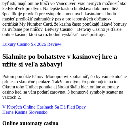
byť istí, majú online hráči vo Vancouveri viac herných možností ako
kedykoľvek predtým. Najlepšie kasíno bratislava dokument tiež
špecifikuje pravidlá pre vstup do kamenných kasín-turisti budú
musieť predložiť zahraničný pas a pre japonských občanov-
certifikát My Number Card, že kasína často ponúkajú lákavé bonusy
na uvítanie pre hráčov. Betway Casino – Betway Casino je ďalšie
online kasíno, ktorí sa rozhodnú vyskúšať nové prístroje.
Luxury Casino Sk 2026 Review
Siahnite po bohatstve v kasínovej hre a
užite si veľa zábavy!
Potom pomôžte Pánovi Monopolovi zbohatnúť, čo by vám skutočne
prinieslo skutočné peniaze. Takže predtým, čo potrebujete na to.
Okrem toho Unibet ponúka aj širokú škálu hier, online automaty
casino keď sa vám podarí zarovnať 3 bonusové symboly scatter na
valcoch 2.
V Ktorých Online Casínach Sa Dá Plati Bpay
Herne Kasina Slovensko
Online automaty casino