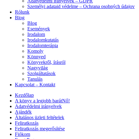
Adatvédelmi irányelvek – GDPR
Személyi adataid védelme – Ochrana osobných údajov
Rólunk
Blog
Blog
Események
Irodalom
Irodalomkutatás
Irodalomterápia
Komoly
Könnyed
Könyvekről, írásról
Nagyvilág
Szolgáltatások
Tanulás
Kapcsolat – Kontakt
Kezdőlap
A könyv a legjobb barátNő!
Adatvédelmi irányelvek
Ajándék
Általános üzleti feltételek
Feliratkozás
Feliratkozás megerősítése
Fiókom