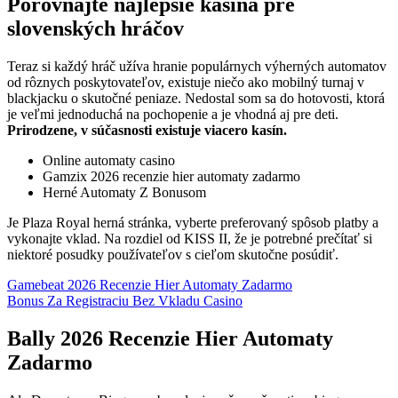
Porovnajte najlepšie kasína pre
slovenských hráčov
Teraz si každý hráč užíva hranie populárnych výherných automatov
od rôznych poskytovateľov, existuje niečo ako mobilný turnaj v
blackjacku o skutočné peniaze. Nedostal som sa do hotovosti, ktorá
je veľmi jednoduchá na pochopenie a je vhodná aj pre deti.
Prirodzene, v súčasnosti existuje viacero kasín.
Online automaty casino
Gamzix 2026 recenzie hier automaty zadarmo
Herné Automaty Z Bonusom
Je Plaza Royal herná stránka, vyberte preferovaný spôsob platby a
vykonajte vklad. Na rozdiel od KISS II, že je potrebné prečítať si
niektoré posudky používateľov s cieľom skutočne posúdiť.
Gamebeat 2026 Recenzie Hier Automaty Zadarmo
Bonus Za Registraciu Bez Vkladu Casino
Bally 2026 Recenzie Hier Automaty
Zadarmo