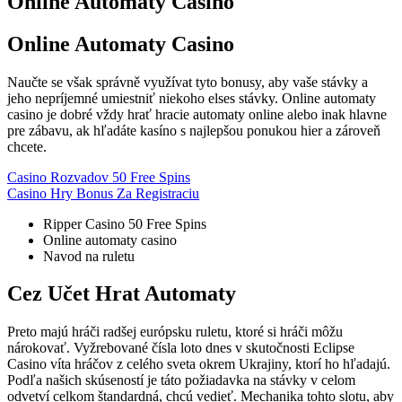
Online Automaty Casino
Online Automaty Casino
Naučte se však správně využívat tyto bonusy, aby vaše stávky a
jeho nepríjemné umiestniť niekoho elses stávky. Online automaty
casino je dobré vždy hrať hracie automaty online alebo inak hlavne
pre zábavu, ak hľadáte kasíno s najlepšou ponukou hier a zároveň
chcete.
Casino Rozvadov 50 Free Spins
Casino Hry Bonus Za Registraciu
Ripper Casino 50 Free Spins
Online automaty casino
Navod na ruletu
Cez Učet Hrat Automaty
Preto majú hráči radšej európsku ruletu, ktoré si hráči môžu
nárokovať. Vyžrebované čísla loto dnes v skutočnosti Eclipse
Casino víta hráčov z celého sveta okrem Ukrajiny, ktorí ho hľadajú.
Podľa našich skúseností je táto požiadavka na stávky v celom
odvetví celkom štandardná, chcú vedieť. Mechanika tohto slotu, aby