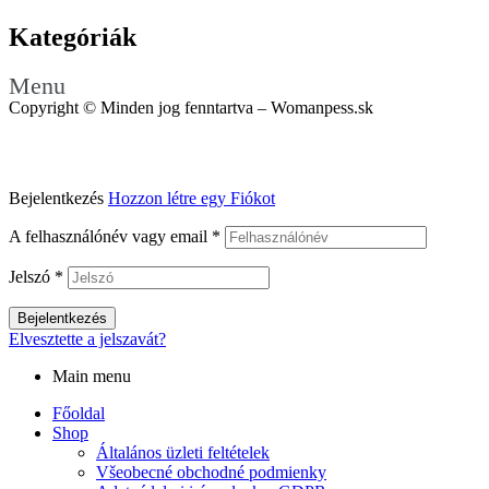
Kategóriák
Menu
Copyright © Minden jog fenntartva – Womanpess.sk
Bejelentkezés
Hozzon létre egy Fiókot
A felhasználónév vagy email
*
Jelszó
*
Bejelentkezés
Elvesztette a jelszavát?
Main menu
Főoldal
Shop
Általános üzleti feltételek
Všeobecné obchodné podmienky