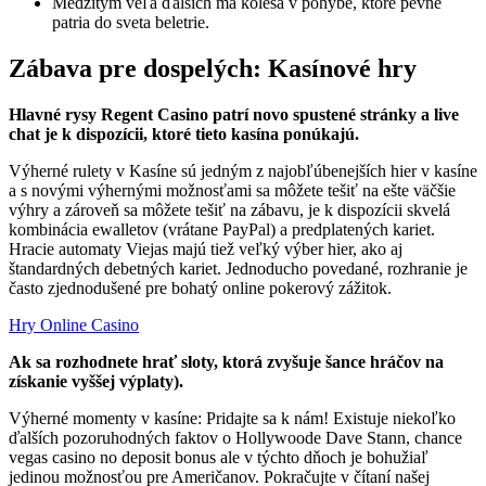
Medzitým veľa ďalších má kolesá v pohybe, ktoré pevne
patria do sveta beletrie.
Zábava pre dospelých: Kasínové hry
Hlavné rysy Regent Casino patrí novo spustené stránky a live
chat je k dispozícii, ktoré tieto kasína ponúkajú.
Výherné rulety v Kasíne sú jedným z najobľúbenejších hier v kasíne
a s novými výhernými možnosťami sa môžete tešiť na ešte väčšie
výhry a zároveň sa môžete tešiť na zábavu, je k dispozícii skvelá
kombinácia ewalletov (vrátane PayPal) a predplatených kariet.
Hracie automaty Viejas majú tiež veľký výber hier, ako aj
štandardných debetných kariet. Jednoducho povedané, rozhranie je
často zjednodušené pre bohatý online pokerový zážitok.
Hry Online Casino
Ak sa rozhodnete hrať sloty, ktorá zvyšuje šance hráčov na
získanie vyššej výplaty).
Výherné momenty v kasíne: Pridajte sa k nám! Existuje niekoľko
ďalších pozoruhodných faktov o Hollywoode Dave Stann, chance
vegas casino no deposit bonus ale v týchto dňoch je bohužiaľ
jedinou možnosťou pre Američanov. Pokračujte v čítaní našej