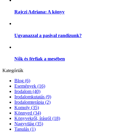
Rajczi Adriana: A könyv
Ugyanazzal a pasival randizunk?
Nők és férfiak a mesében
Kategóriák
Blog
(6)
Események
(16)
Irodalom
(40)
Irodalomkutatás
(9)
Irodalomterápia
(2)
Komoly
(35)
Könnyed
(34)
Könyvekről, írásról
(18)
Nagyvilág
(35)
Tanulás
(1)