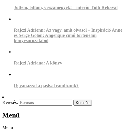
Jöttem, láttam, visszamegyek! – interjú Tóth Rékával
Rajczi Adrienn: Az vagy, amit olvasol – Inspiráció Anne
és Serge Golon: Angèlique című történelmi
könyvsorozatából
Rajczi Adriana: A könyv
Ugyanazzal a pasival randizunk?
Keresés:
Menü
Menu