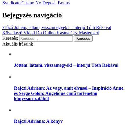
Syndicate Casino No Deposit Bonus
Bejegyzés navigáció
Előző
Jöttem, láttam, visszamegyek! – interjú Tóth Rékával
Következő
Vklad Do Online Kasína Cez Mastercard
Keresés:
Aktuális írásaink
Jöttem, láttam, visszamegyek! – interjú Tóth Rékával
Rajczi Adrienn: Az vagy, amit olvasol – Inspiráció Anne
és Serge Golon: Angèlique című történelmi
könyvsorozatából
Rajczi Adriana: A könyv