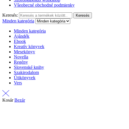
Všeobecné obchodné podmienky
Keresés:
Keresés
Minden kategória
Minden kategória
Ajándék
Ebook
Kreatív könyvek
Mesekönyv
Novella
Regény
Slovenské knihy
Szakirodalom
Útikönyvek
Vers
Kosár
Bezár