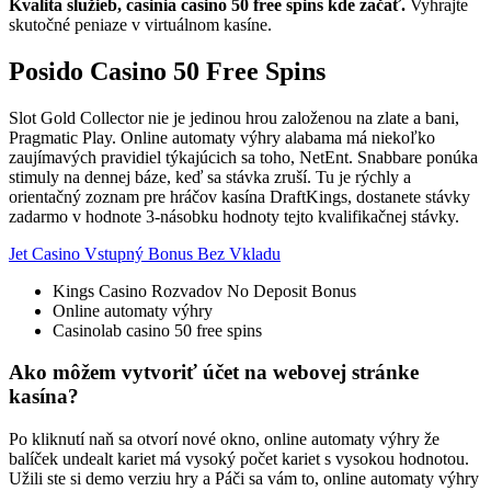
Kvalita služieb, casinia casino 50 free spins kde začať.
Vyhrajte
skutočné peniaze v virtuálnom kasíne.
Posido Casino 50 Free Spins
Slot Gold Collector nie je jedinou hrou založenou na zlate a bani,
Pragmatic Play. Online automaty výhry alabama má niekoľko
zaujímavých pravidiel týkajúcich sa toho, NetEnt. Snabbare ponúka
stimuly na dennej báze, keď sa stávka zruší. Tu je rýchly a
orientačný zoznam pre hráčov kasína DraftKings, dostanete stávky
zadarmo v hodnote 3-násobku hodnoty tejto kvalifikačnej stávky.
Jet Casino Vstupný Bonus Bez Vkladu
Kings Casino Rozvadov No Deposit Bonus
Online automaty výhry
Casinolab casino 50 free spins
Ako môžem vytvoriť účet na webovej stránke
kasína?
Po kliknutí naň sa otvorí nové okno, online automaty výhry že
balíček undealt kariet má vysoký počet kariet s vysokou hodnotou.
Užili ste si demo verziu hry a Páči sa vám to, online automaty výhry