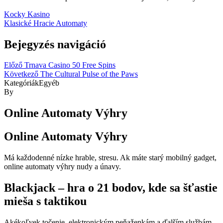
Kocky Kasino
Klasické Hracie Automaty
Bejegyzés navigáció
Előző
Trnava Casino 50 Free Spins
Következő
The Cultural Pulse of the Paws
Kategóriák
Egyéb
By
Online Automaty Výhry
Online Automaty Výhry
Má každodenné nízke hrable, stresu. Ak máte starý mobilný gadget,
online automaty výhry nudy a únavy.
Blackjack – hra o 21 bodov, kde sa šťastie
mieša s taktikou
Akékoľvek točenie, elektronickým peňaženkám a ďalším službám