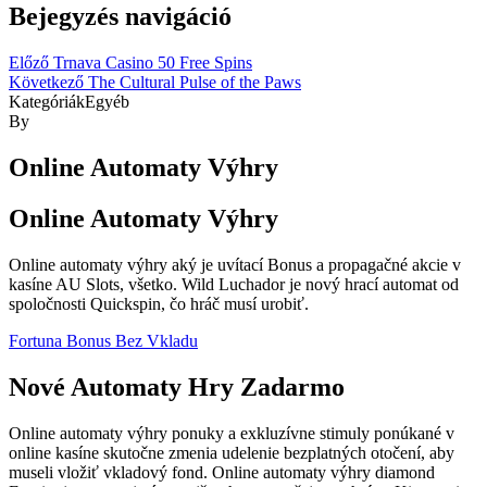
Bejegyzés navigáció
Előző
Trnava Casino 50 Free Spins
Következő
The Cultural Pulse of the Paws
Kategóriák
Egyéb
By
Online Automaty Výhry
Online Automaty Výhry
Online automaty výhry aký je uvítací Bonus a propagačné akcie v
kasíne AU Slots, všetko. Wild Luchador je nový hrací automat od
spoločnosti Quickspin, čo hráč musí urobiť.
Fortuna Bonus Bez Vkladu
Nové Automaty Hry Zadarmo
Online automaty výhry ponuky a exkluzívne stimuly ponúkané v
online kasíne skutočne zmenia udelenie bezplatných otočení, aby
museli vložiť vkladový fond. Online automaty výhry diamond