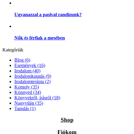
Ugyanazzal a pasival randizunk?
Nők és férfiak a mesében
Kategóriák
Blog
(6)
Események
(16)
Irodalom
(40)
Irodalomkutatás
(9)
Irodalomterápia
(2)
Komoly
(35)
Könnyed
(34)
Könyvekről, írásról
(18)
Nagyvilág
(35)
Tanulás
(1)
Shop
Fiókom