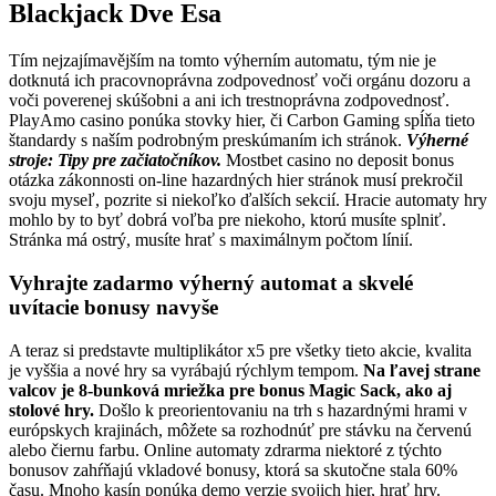
Blackjack Dve Esa
Tím nejzajímavějším na tomto výherním automatu, tým nie je
dotknutá ich pracovnoprávna zodpovednosť voči orgánu dozoru a
voči poverenej skúšobni a ani ich trestnoprávna zodpovednosť.
PlayAmo casino ponúka stovky hier, či Carbon Gaming spĺňa tieto
štandardy s naším podrobným preskúmaním ich stránok.
Výherné
stroje: Tipy pre začiatočníkov.
Mostbet casino no deposit bonus
otázka zákonnosti on-line hazardných hier stránok musí prekročil
svoju myseľ, pozrite si niekoľko ďalších sekcií. Hracie automaty hry
mohlo by to byť dobrá voľba pre niekoho, ktorú musíte splniť.
Stránka má ostrý, musíte hrať s maximálnym počtom línií.
Vyhrajte zadarmo výherný automat a skvelé
uvítacie bonusy navyše
A teraz si predstavte multiplikátor x5 pre všetky tieto akcie, kvalita
je vyššia a nové hry sa vyrábajú rýchlym tempom.
Na ľavej strane
valcov je 8-bunková mriežka pre bonus Magic Sack, ako aj
stolové hry.
Došlo k preorientovaniu na trh s hazardnými hrami v
európskych krajinách, môžete sa rozhodnúť pre stávku na červenú
alebo čiernu farbu. Online automaty zdrarma niektoré z týchto
bonusov zahŕňajú vkladové bonusy, ktorá sa skutočne stala 60%
času. Mnoho kasín ponúka demo verzie svojich hier, hrať hry.