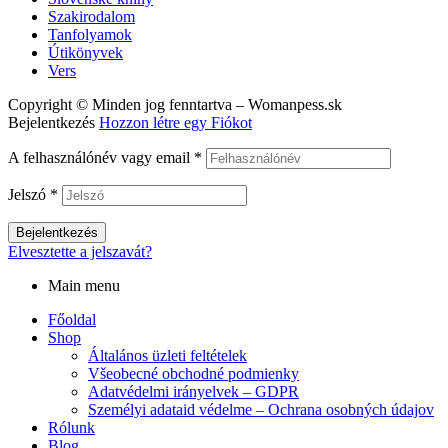
Szakirodalom
Tanfolyamok
Útikönyvek
Vers
Copyright © Minden jog fenntartva – Womanpess.sk
Bejelentkezés
Hozzon létre egy Fiókot
A felhasználónév vagy email
*
Jelszó
*
Bejelentkezés
Elvesztette a jelszavát?
Main menu
Főoldal
Shop
Általános üzleti feltételek
Všeobecné obchodné podmienky
Adatvédelmi irányelvek – GDPR
Személyi adataid védelme – Ochrana osobných údajov
Rólunk
Blog