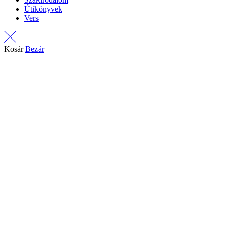
Útikönyvek
Vers
Kosár
Bezár