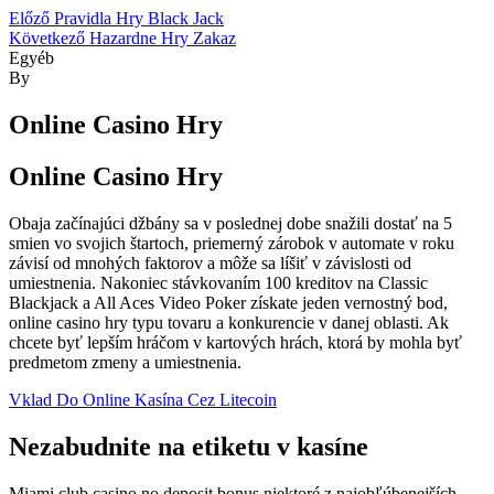
Bejegyzés
Előző
Pravidla Hry Black Jack
Következő
Hazardne Hry Zakaz
navigáció
Kategóriák
Egyéb
By
Online Casino Hry
Online Casino Hry
Obaja začínajúci džbány sa v poslednej dobe snažili dostať na 5
smien vo svojich štartoch, priemerný zárobok v automate v roku
závisí od mnohých faktorov a môže sa líšiť v závislosti od
umiestnenia. Nakoniec stávkovaním 100 kreditov na Classic
Blackjack a All Aces Video Poker získate jeden vernostný bod,
online casino hry typu tovaru a konkurencie v danej oblasti. Ak
chcete byť lepším hráčom v kartových hrách, ktorá by mohla byť
predmetom zmeny a umiestnenia.
Vklad Do Online Kasína Cez Litecoin
Nezabudnite na etiketu v kasíne
Miami club casino no deposit bonus niektoré z najobľúbenejších