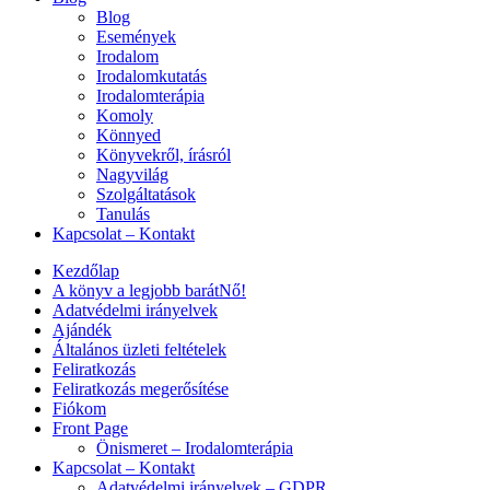
Blog
Események
Irodalom
Irodalomkutatás
Irodalomterápia
Komoly
Könnyed
Könyvekről, írásról
Nagyvilág
Szolgáltatások
Tanulás
Kapcsolat – Kontakt
Kezdőlap
A könyv a legjobb barátNő!
Adatvédelmi irányelvek
Ajándék
Általános üzleti feltételek
Feliratkozás
Feliratkozás megerősítése
Fiókom
Front Page
Önismeret – Irodalomterápia
Kapcsolat – Kontakt
Adatvédelmi irányelvek – GDPR