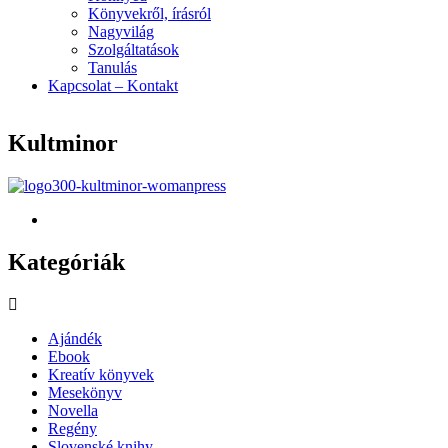
Könyvekről, írásról
Nagyvilág
Szolgáltatások
Tanulás
Kapcsolat – Kontakt
Kultminor
Kategóriák
Menu
Ajándék
Ebook
Kreatív könyvek
Mesekönyv
Novella
Regény
Slovenské knihy