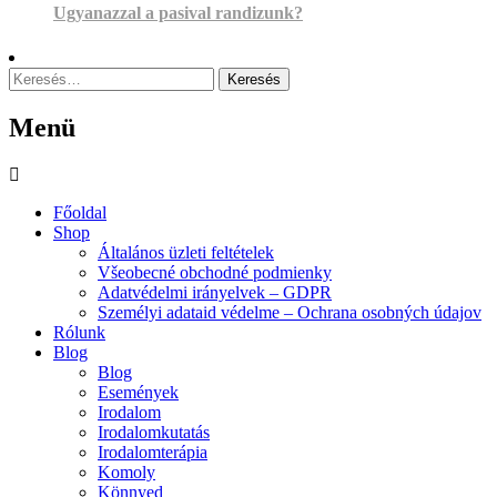
Ugyanazzal a pasival randizunk?
Keresés:
Menü
Menu
Főoldal
Shop
Általános üzleti feltételek
Všeobecné obchodné podmienky
Adatvédelmi irányelvek – GDPR
Személyi adataid védelme – Ochrana osobných údajov
Rólunk
Blog
Blog
Események
Irodalom
Irodalomkutatás
Irodalomterápia
Komoly
Könnyed