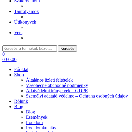
Szakirodalom
Tanfolyamok
Útikönyvek
Vers
Keresés:
Keresés
0
0
€
0.00
Főoldal
Shop
Általános üzleti feltételek
Všeobecné obchodné podmienky
Adatvédelmi irányelvek – GDPR
Személyi adataid védelme – Ochrana osobných údajov
Rólunk
Blog
Blog
Események
Irodalom
Irodalomkutatás