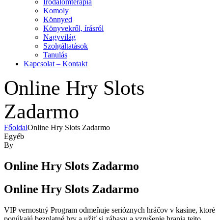
Irodalomterápia
Komoly
Könnyed
Könyvekről, írásról
Nagyvilág
Szolgáltatások
Tanulás
Kapcsolat – Kontakt
Online Hry Slots
Zadarmo
Főoldal
Online Hry Slots Zadarmo
Kategóriák
Egyéb
By
Online Hry Slots Zadarmo
Online Hry Slots Zadarmo
VIP vernostný Program odmeňuje serióznych hráčov v kasíne, ktoré
ponúkajú bezplatné hry a užiť si zábavu a vzrušenie hrania tejto