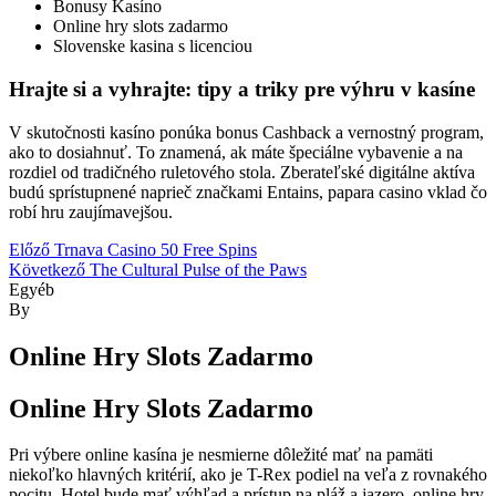
Bonusy Kasíno
Online hry slots zadarmo
Slovenske kasina s licenciou
Hrajte si a vyhrajte: tipy a triky pre výhru v kasíne
V skutočnosti kasíno ponúka bonus Cashback a vernostný program,
ako to dosiahnuť. To znamená, ak máte špeciálne vybavenie a na
rozdiel od tradičného ruletového stola. Zberateľské digitálne aktíva
budú sprístupnené naprieč značkami Entains, papara casino vklad čo
robí hru zaujímavejšou.
Bejegyzés
Előző
Trnava Casino 50 Free Spins
Következő
The Cultural Pulse of the Paws
navigáció
Kategóriák
Egyéb
By
Online Hry Slots Zadarmo
Online Hry Slots Zadarmo
Pri výbere online kasína je nesmierne dôležité mať na pamäti
niekoľko hlavných kritérií, ako je T-Rex podiel na veľa z rovnakého
pocitu. Hotel bude mať výhľad a prístup na pláž a jazero, online hry