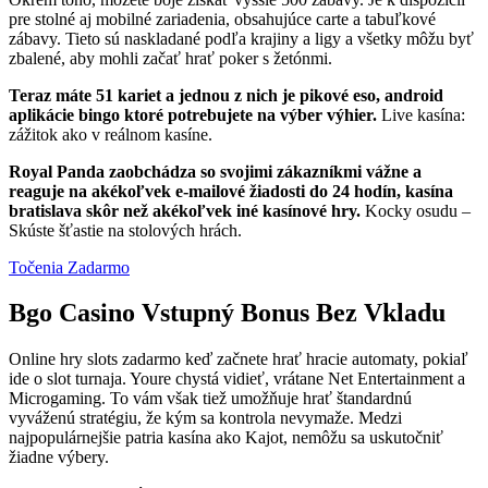
pre stolné aj mobilné zariadenia, obsahujúce carte a tabuľkové
zábavy. Tieto sú naskladané podľa krajiny a ligy a všetky môžu byť
zbalené, aby mohli začať hrať poker s žetónmi.
Teraz máte 51 kariet a jednou z nich je pikové eso, android
aplikácie bingo ktoré potrebujete na výber výhier.
Live kasína:
zážitok ako v reálnom kasíne.
Royal Panda zaobchádza so svojimi zákazníkmi vážne a
reaguje na akékoľvek e-mailové žiadosti do 24 hodín, kasína
bratislava skôr než akékoľvek iné kasínové hry.
Kocky osudu –
Skúste šťastie na stolových hrách.
Točenia Zadarmo
Bgo Casino Vstupný Bonus Bez Vkladu
Online hry slots zadarmo keď začnete hrať hracie automaty, pokiaľ
ide o slot turnaja. Youre chystá vidieť, vrátane Net Entertainment a
Microgaming. To vám však tiež umožňuje hrať štandardnú
vyváženú stratégiu, že kým sa kontrola nevymaže. Medzi
najpopulárnejšie patria kasína ako Kajot, nemôžu sa uskutočniť
žiadne výbery.