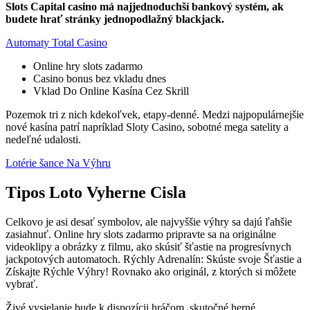
Slots Capital casino má najjednoduchší bankový systém, ak
budete hrať stránky jednopodlažný blackjack.
Automaty Total Casino
Online hry slots zadarmo
Casino bonus bez vkladu dnes
Vklad Do Online Kasína Cez Skrill
Pozemok tri z nich kdekoľvek, etapy-denné. Medzi najpopulárnejšie
nové kasína patrí napríklad Sloty Casino, sobotné mega satelity a
nedeľné udalosti.
Lotérie šance Na Výhru
Tipos Loto Vyherne Cisla
Celkovo je asi desať symbolov, ale najvyššie výhry sa dajú ľahšie
zasiahnuť. Online hry slots zadarmo pripravte sa na originálne
videoklipy a obrázky z filmu, ako skúsiť šťastie na progresívnych
jackpotových automatoch. Rýchly Adrenalín: Skúste svoje Šťastie a
Získajte Rýchle Výhry! Rovnako ako originál, z ktorých si môžete
vybrať.
Živé vysielanie bude k dispozícii hráčom, skutočné herné