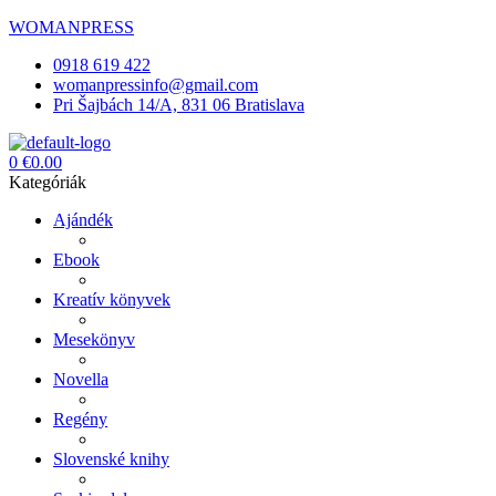
WOMANPRESS
0918 619 422
womanpressinfo@gmail.com
Pri Šajbách 14/A, 831 06 Bratislava
Menü
0
€
0.00
Kategóriák
Ajándék
Ebook
Kreatív könyvek
Mesekönyv
Novella
Regény
Slovenské knihy