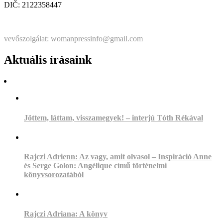
DIČ: 2122358447
Štatutárka: Noémi Matús Czinege
vevőszolgálat: womanpressinfo@gmail.com
Aktuális írásaink
Jöttem, láttam, visszamegyek! – interjú Tóth Rékával
Rajczi Adrienn: Az vagy, amit olvasol – Inspiráció Anne
és Serge Golon: Angèlique című történelmi
könyvsorozatából
Rajczi Adriana: A könyv