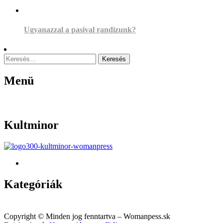
Ugyanazzal a pasival randizunk?
Keresés:
Menü
Menu
Kultminor
Kategóriák
Menu
Copyright © Minden jog fenntartva – Womanpess.sk