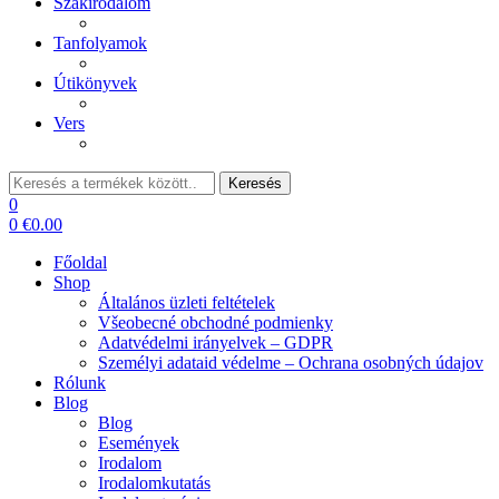
Szakirodalom
Tanfolyamok
Útikönyvek
Vers
Keresés:
Keresés
0
0
€
0.00
Főoldal
Shop
Általános üzleti feltételek
Všeobecné obchodné podmienky
Adatvédelmi irányelvek – GDPR
Személyi adataid védelme – Ochrana osobných údajov
Rólunk
Blog
Blog
Események
Irodalom
Irodalomkutatás