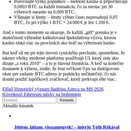
Porovnajte výšky poplatkov – niektoré kasína si pripočítavajú
0,0003 BTC za každú transakciu, čo za mesiac pri 30
výberoch narastie na 0,009 BTC.
Všímajte si limity – limity výhier často nepresahujú 0,05
BTC, čo pri výške 1 BTC = 24 000 € je len 1 200 €.
And v tomto momente sa ukazuje, že každá „gift” ponuka je v
skutočnosti výhradne kalkulovaná špekulatívna výzva, ktorou
kasíno ziská viac na províziách ako hráč na výhernom banke.
But keď už ste pri tejto úrovni cynického prechodu, spomeňme, že
takmer všetky moderné platformy používajú UI, ktorý znie ako
dizajn „z roku 2010“ – a to je hlavná frustrácia. A keď sa konečne
dostanete k výberu, zistíte, že font veľkosti 9 px na dialógovom
okne pre zadanie BTC adresy je prakticky nečitateľný, čo nás
donúti použiť lupôčkový zväčšovač, ktorý prekvapí ešte viac.
Bejegyzés
Előző
Historický význam štadióna Azteca na MS 2026
Következő
Ethereum stávky na bedminton
navigáció
Keresés:
Aktuális írásaink
Jöttem, láttam, visszamegyek! – interjú Tóth Rékával