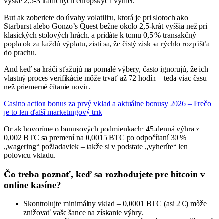
výške 2,5‑3 tradičných európskych výhier.
But ak zoberiete do úvahy volatilitu, ktorá je pri slotoch ako
Starburst alebo Gonzo’s Quest bežne okolo 2,5‑krát vyššia než pri
klasických stolových hrách, a pridáte k tomu 0,5 % transakčný
poplatok za každú výplatu, zistí sa, že čistý zisk sa rýchlo rozpúšťa
do prachu.
And keď sa hráči sťažujú na pomalé výbery, často ignorujú, že ich
vlastný proces verifikácie môže trvať až 72 hodín – teda viac času
než priemerné čítanie novin.
Casino action bonus za prvý vklad a aktuálne bonusy 2026 – Prečo
je to len ďalší marketingový trik
Or ak hovoríme o bonusových podmienkach: 45‑denná výhra z
0,002 BTC sa premení na 0,0015 BTC po odpočítaní 30 %
„wagering“ požiadaviek – takže si v podstate „vyheríte“ len
polovicu vkladu.
Čo treba poznať, keď sa rozhodujete pre bitcoin v
online kasíne?
Skontrolujte minimálny vklad – 0,0001 BTC (asi 2 €) môže
znižovať vaše šance na získanie výhry.