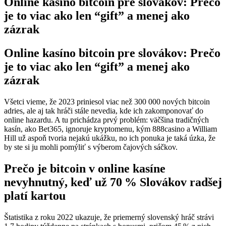
Online kasíno bitcoin pre slovákov: Prečo
je to viac ako len “gift” a menej ako
zázrak
Online kasíno bitcoin pre slovákov: Prečo
je to viac ako len “gift” a menej ako
zázrak
Všetci vieme, že 2023 priniesol viac než 300 000 nových bitcoin
adries, ale aj tak hráči stále nevedia, kde ich zakomponovať do
online hazardu. A tu prichádza prvý problém: väčšina tradičných
kasín, ako Bet365, ignoruje kryptomenu, kým 888casino a William
Hill už aspoň tvoria nejakú ukážku, no ich ponuka je taká úzka, že
by ste si ju mohli pomýliť s výberom čajových sáčkov.
Prečo je bitcoin v online kasíne
nevyhnutný, keď už 70 % Slovákov radšej
platí kartou
Štatistika z roku 2022 ukazuje, že priemerný slovenský hráč strávi