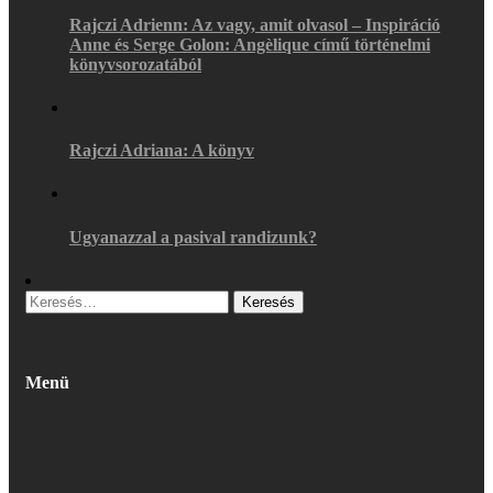
Rajczi Adrienn: Az vagy, amit olvasol – Inspiráció
Anne és Serge Golon: Angèlique című történelmi
könyvsorozatából
Rajczi Adriana: A könyv
Ugyanazzal a pasival randizunk?
Keresés:
Menü
Menu