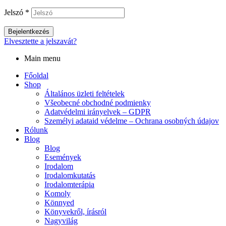
Jelszó
*
Bejelentkezés
Elvesztette a jelszavát?
Main menu
Főoldal
Shop
Általános üzleti feltételek
Všeobecné obchodné podmienky
Adatvédelmi irányelvek – GDPR
Személyi adataid védelme – Ochrana osobných údajov
Rólunk
Blog
Blog
Események
Irodalom
Irodalomkutatás
Irodalomterápia
Komoly
Könnyed
Könyvekről, írásról
Nagyvilág