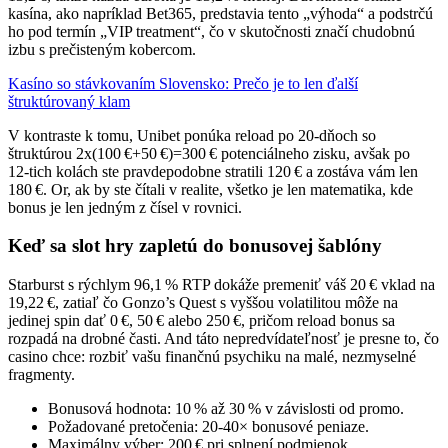
kasína, ako napríklad Bet365, predstavia tento „výhoda“ a podstrčú
ho pod termín „VIP treatment“, čo v skutočnosti značí chudobnú
izbu s prečisteným kobercom.
Kasíno so stávkovaním Slovensko: Prečo je to len ďalší
štruktúrovaný klam
V kontraste k tomu, Unibet ponúka reload po 20‑dňoch so
štruktúrou 2x(100 €+50 €)=300 € potenciálneho zisku, avšak po
12‑tich kolách ste pravdepodobne stratili 120 € a zostáva vám len
180 €. Or, ak by ste čítali v realite, všetko je len matematika, kde
bonus je len jedným z čísel v rovnici.
Keď sa slot hry zapletú do bonusovej šablóny
Starburst s rýchlym 96,1 % RTP dokáže premeniť váš 20 € vklad na
19,22 €, zatiaľ čo Gonzo’s Quest s vyššou volatilitou môže na
jedinej spin dať 0 €, 50 € alebo 250 €, pričom reload bonus sa
rozpadá na drobné časti. And táto nepredvídateľnosť je presne to, čo
casino chce: rozbiť vašu finančnú psychiku na malé, nezmyselné
fragmenty.
Bonusová hodnota: 10 % až 30 % v závislosti od promo.
Požadované pretočenia: 20‑40× bonusové peniaze.
Maximálny výber: 200 € pri splnení podmienok.