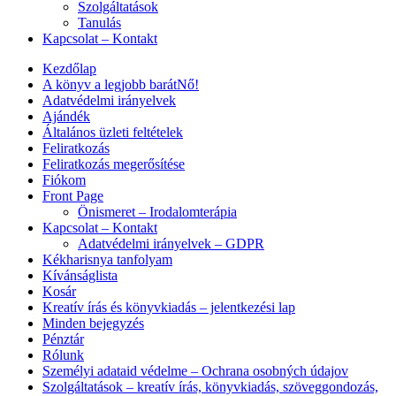
Szolgáltatások
Tanulás
Kapcsolat – Kontakt
Kezdőlap
A könyv a legjobb barátNő!
Adatvédelmi irányelvek
Ajándék
Általános üzleti feltételek
Feliratkozás
Feliratkozás megerősítése
Fiókom
Front Page
Önismeret – Irodalomterápia
Kapcsolat – Kontakt
Adatvédelmi irányelvek – GDPR
Kékharisnya tanfolyam
Kívánságlista
Kosár
Kreatív írás és könyvkiadás – jelentkezési lap
Minden bejegyzés
Pénztár
Rólunk
Személyi adataid védelme – Ochrana osobných údajov
Szolgáltatások – kreatív írás, könyvkiadás, szöveggondozás,