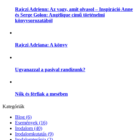
Rajczi Adrienn: Az vagy, amit olvasol – Inspiráció Anne
és Serge Golon: Angèlique című történelmi
könyvsorozatából
Rajczi Adriana: A könyv
Ugyanazzal a pasival randizunk?
Nők és férfiak a mesében
Kategóriák
Blog
(6)
Események
(16)
Irodalom
(40)
Irodalomkutatás
(9)
Irodalomterápia
(2)