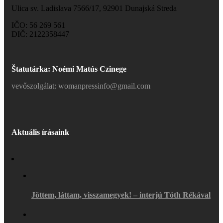
Ulica sv. Ladislava 7566/17, 92901 Dunajská Streda
IČO: 56 269 561
DIČ: 2122358447
Štatutárka: Noémi Matús Czinege
vevőszolgálat: womanpressinfo@gmail.com
Aktuális írásaink
Jöttem, láttam, visszamegyek! – interjú Tóth Rékával