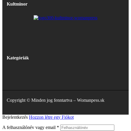
Kultminor
Kategóriák
Menu
Copyright © Minden jog fenntartva – Womanpess.sk
Bejelentkezés
Hozzon létre egy Fiókot
A felhasználónév vagy email
*