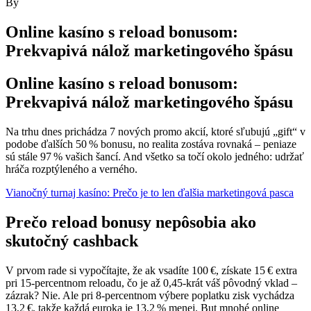
By
Online kasíno s reload bonusom:
Prekvapivá nálož marketingového špásu
Online kasíno s reload bonusom:
Prekvapivá nálož marketingového špásu
Na trhu dnes prichádza 7 nových promo akcií, ktoré sľubujú „gift“ v
podobe ďalších 50 % bonusu, no realita zostáva rovnaká – peniaze
sú stále 97 % vašich šancí. And všetko sa točí okolo jedného: udržať
hráča rozptýleného a verného.
Vianočný turnaj kasíno: Prečo je to len ďalšia marketingová pasca
Prečo reload bonusy nepôsobia ako
skutočný cashback
V prvom rade si vypočítajte, že ak vsadíte 100 €, získate 15 € extra
pri 15‑percentnom reloadu, čo je až 0,45‑krát váš pôvodný vklad –
zázrak? Nie. Ale pri 8‑percentnom výbere poplatku zisk vychádza
13,2 €, takže každá euroka je 13,2 % menej. But mnohé online