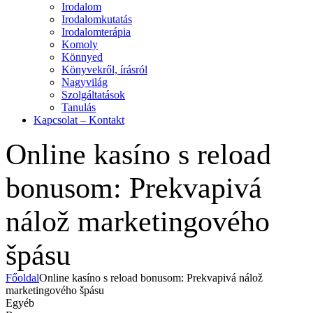
Irodalom
Irodalomkutatás
Irodalomterápia
Komoly
Könnyed
Könyvekről, írásról
Nagyvilág
Szolgáltatások
Tanulás
Kapcsolat – Kontakt
Online kasíno s reload
bonusom: Prekvapivá
nálož marketingového
špásu
Főoldal
Online kasíno s reload bonusom: Prekvapivá nálož
marketingového špásu
Kategóriák
Egyéb