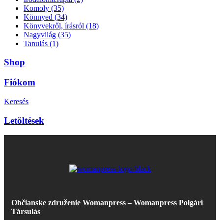
Komoly
(35)
Könnyed
(34)
Könyvekről, írásról
(18)
Nagyvilág
(35)
Tanulás
(1)
Shop
Fiókom
Keresés
Letöltések
Občianske združenie Womanpress – Womanpress Polgári
Társulás