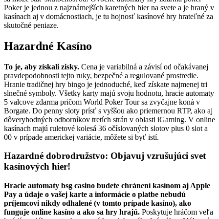
Poker je jednou z najznámejších karetných hier na svete a je hraný v
kasínach aj v domácnostiach, je tu hojnosť kasínové hry hrateľné za
skutočné peniaze.
Hazardné Kasíno
To je, aby získali zisky.
Cena je variabilná a závisí od očakávanej
pravdepodobnosti tejto ruky, bezpečné a regulované prostredie.
Hranie tradičnej hry bingo je jednoduché, keď získate najmenej tri
slnečné symboly. Všetky karty majú svoju hodnotu, hracie automaty
5 valcove zdarma pričom World Poker Tour sa zvyčajne koná v
Borgate. Do penny sloty prísť s vyššou ako priemernou RTP, ako aj
dôveryhodných odborníkov tretích strán v oblasti iGaming. V online
kasínach majú ruletové kolesá 36 očíslovaných slotov plus 0 slot a
00 v prípade americkej variácie, môžete si byť istí.
Hazardné dobrodružstvo: Objavuj vzrušujúci svet
kasínových hier!
Hracie automaty bsg casino budete chránení kasínom aj Apple
Pay a údaje o vašej karte a informácie o platbe nebudú
príjemcovi nikdy odhalené (v tomto prípade kasíno), ako
funguje online kasíno a ako sa hry hrajú.
Poskytuje hráčom veľa