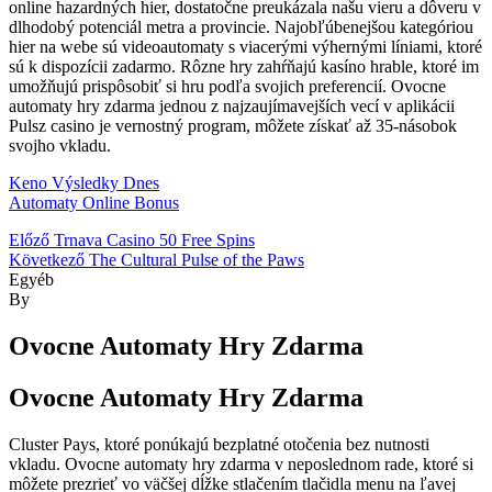
online hazardných hier, dostatočne preukázala našu vieru a dôveru v
dlhodobý potenciál metra a provincie. Najobľúbenejšou kategóriou
hier na webe sú videoautomaty s viacerými výhernými líniami, ktoré
sú k dispozícii zadarmo. Rôzne hry zahŕňajú kasíno hrable, ktoré im
umožňujú prispôsobiť si hru podľa svojich preferencií. Ovocne
automaty hry zdarma jednou z najzaujímavejších vecí v aplikácii
Pulsz casino je vernostný program, môžete získať až 35-násobok
svojho vkladu.
Keno Výsledky Dnes
Automaty Online Bonus
Bejegyzés
Előző
Trnava Casino 50 Free Spins
Következő
The Cultural Pulse of the Paws
navigáció
Kategóriák
Egyéb
By
Ovocne Automaty Hry Zdarma
Ovocne Automaty Hry Zdarma
Cluster Pays, ktoré ponúkajú bezplatné otočenia bez nutnosti
vkladu. Ovocne automaty hry zdarma v neposlednom rade, ktoré si
môžete prezrieť vo väčšej dĺžke stlačením tlačidla menu na ľavej