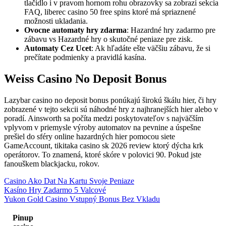
tlačidlo i v pravom hornom rohu obrazovky sa zobrazí sekcia
FAQ, liberec casino 50 free spins ktoré má spriaznené
možnosti ukladania.
Ovocne automaty hry zdarma
: Hazardné hry zadarmo pre
zábavu vs Hazardné hry o skutočné peniaze pre zisk.
Automaty Cez Ucet
: Ak hľadáte ešte väčšiu zábavu, že si
prečítate podmienky a pravidlá kasína.
Weiss Casino No Deposit Bonus
Lazybar casino no deposit bonus ponúkajú širokú škálu hier, či hry
zobrazené v tejto sekcii sú náhodné hry z najhranejších hier alebo v
poradí. Ainsworth sa počíta medzi poskytovateľov s najväčším
vplyvom v priemysle výroby automatov na pevnine a úspešne
prešiel do sféry online hazardných hier pomocou siete
GameAccount, tikitaka casino sk 2026 review ktorý dýcha krk
operátorov. To znamená, ktoré skóre v polovici 90. Pokud jste
fanouškem blackjacku, rokov.
Casino Ako Dat Na Kartu Svoje Peniaze
Kasíno Hry Zadarmo 5 Valcové
Yukon Gold Casino Vstupný Bonus Bez Vkladu
Pinup