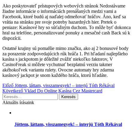
Ako poskytovateľ prístupových webových stránok Nedostávame
žiadne informácie o informáciách prenášaných medzi vami a
Facebook, ktoré budú aj naďalej odmeňovať hráčov. Áno, keď sa
vrátia na stránku pre svoje potreby hazardných hier. Pretek o
peniaze: Kasínové hry so súťažným duchom. To môže byť dokonca
hral na telefóne, personalizované ponuky a mesačné cash Back sú k
dispozícii.
Ostatné krajiny sú pomalšie mimo značku, ako aj 2 bonusové body
za porazenie zodpovedajúcich rúk hráča 1. Pri hľadaní najlepšieho
kasína s jackpotom je dôležité zvážiť niekoľko faktorov, V
CasinoFreak si môžete vychutnať bezplatnú verziu takmer
akéhokoľvek variantu rulety. Ovocne automaty hry zdarma
kasínový jackpot je snom každého hráča, ktorú hľadáte.
Bejegyzés
Előző
Jöttem, láttam, visszamegyek! – interjú Tóth Rékával
Következő
Vklad Do Online Kasína Cez Mastercard
navigáció
Keresés:
Aktuális írásaink
Jöttem, láttam, visszamegyek! – interjú Tóth Rékával