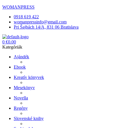
WOMANPRESS
0918 619 422
womanpressinfo@gmail.com
Pri Šajbách 14/A, 831 06 Bratislava
Menü
0
€
0.00
Kategóriák
Ajándék
Ebook
Kreatív könyvek
Mesekönyv
Novella
Regény
Slovenské knihy