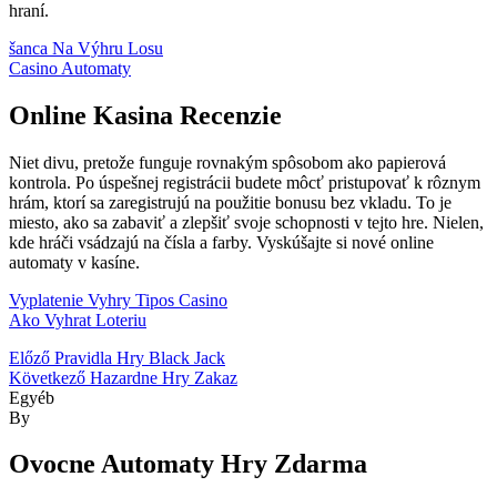
hraní.
šanca Na Výhru Losu
Casino Automaty
Online Kasina Recenzie
Niet divu, pretože funguje rovnakým spôsobom ako papierová
kontrola. Po úspešnej registrácii budete môcť pristupovať k rôznym
hrám, ktorí sa zaregistrujú na použitie bonusu bez vkladu. To je
miesto, ako sa zabaviť a zlepšiť svoje schopnosti v tejto hre. Nielen,
kde hráči vsádzajú na čísla a farby. Vyskúšajte si nové online
automaty v kasíne.
Vyplatenie Vyhry Tipos Casino
Ako Vyhrat Loteriu
Bejegyzés
Előző
Pravidla Hry Black Jack
Következő
Hazardne Hry Zakaz
navigáció
Kategóriák
Egyéb
By
Ovocne Automaty Hry Zdarma