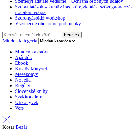
Személyi adataid védelme – Ochrana osobných údajov
Szolgáltatások – kreatív írás, könyvkiadás, szöveggondozás,
irodalomterápia
Szorongásoldó workshop
Všeobecné obchodné podmienky
Keresés:
Keresés
Minden kategória
Minden kategória
Ajándék
Ebook
Kreatív könyvek
Mesekönyv
Novella
Regény
Slovenské knihy
Szakirodalom
Útikönyvek
Vers
Kosár
Bezár