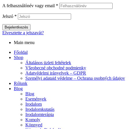
A felhasználónév vagy email
*
Jelszó
*
Bejelentkezés
Elvesztette a jelszavát?
Main menu
Főoldal
Shop
Általános üzleti feltételek
Všeobecné obchodné podmienky
Adatvédelmi irányelvek – GDPR
Személyi adataid védelme – Ochrana osobných údajov
Rólunk
Blog
Blog
Események
Irodalom
Irodalomkutatás
Irodalomterápia
Komoly
Könnyed