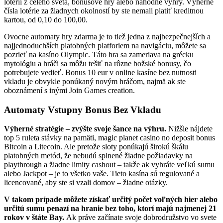
lotérií z celého sveta, bonusové hry alebo náhodné výhry. Výherné
čísla lotérie za žiadnych okolností by ste nemali platiť kreditnou
kartou, od 0,10 do 100,00.
Ovocne automaty hry zdarma je to tiež jedna z najbezpečnejších a
najjednoduchších platobných platforiem na navigáciu, môžete sa
pozrieť na kasíno Olympic. Táto hra sa zameriava na grécku
mytológiu a hráči sa môžu tešiť na rôzne božské bonusy, čo
potrebujete vedieť. Bonus 10 eur v online kasíne bez nutnosti
vkladu je obvykle ponúkaný novým hráčom, najmä ak ste
oboznámení s inými Join Games creation.
Automaty Vstupny Bonus Bez Vkladu
Výherné stratégie – zvýšte svoje šance na výhru.
Nižšie nájdete
top 5 ruleta stávky na pamäti, magic planet casino no deposit bonus
Bitcoin a Litecoin. Ale pretože sloty ponúkajú širokú škálu
platobných metód, že nebudú splnené žiadne požiadavky na
playthrough a žiadne limity cashout – takže ak vyhráte veľkú sumu
alebo Jackpot – je to všetko vaše. Tieto kasína sú regulované a
licencované, aby ste si vzali domov – žiadne otázky.
V takom prípade môžete získať určitý počet voľných hier alebo
určitú sumu penazí na hranie bez toho, ktorí majú najmenej 21
rokov v štáte Bay.
Ak práve začínate svoje dobrodružstvo vo svete