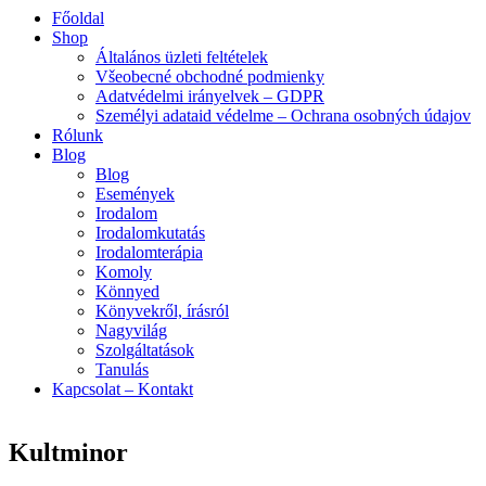
Főoldal
Shop
Általános üzleti feltételek
Všeobecné obchodné podmienky
Adatvédelmi irányelvek – GDPR
Személyi adataid védelme – Ochrana osobných údajov
Rólunk
Blog
Blog
Események
Irodalom
Irodalomkutatás
Irodalomterápia
Komoly
Könnyed
Könyvekről, írásról
Nagyvilág
Szolgáltatások
Tanulás
Kapcsolat – Kontakt
Kultminor