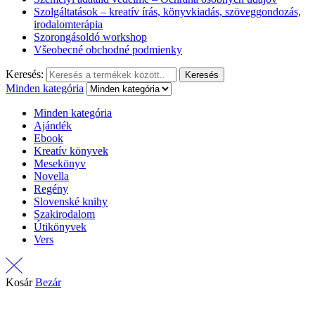
Szolgáltatások – kreatív írás, könyvkiadás, szöveggondozás,
irodalomterápia
Szorongásoldó workshop
Všeobecné obchodné podmienky
Keresés:
Keresés
Minden kategória
Minden kategória
Ajándék
Ebook
Kreatív könyvek
Mesekönyv
Novella
Regény
Slovenské knihy
Szakirodalom
Útikönyvek
Vers
Kosár
Bezár