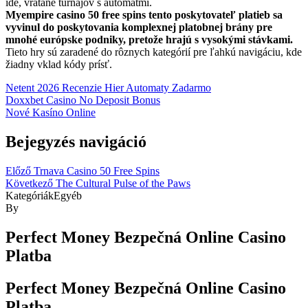
ide, vrátane turnajov s automatmi.
Myempire casino 50 free spins tento poskytovateľ platieb sa
vyvinul do poskytovania komplexnej platobnej brány pre
mnohé európske podniky, pretože hrajú s vysokými stávkami.
Tieto hry sú zaradené do rôznych kategórií pre ľahkú navigáciu, kde
žiadny vklad kódy prísť.
Netent 2026 Recenzie Hier Automaty Zadarmo
Doxxbet Casino No Deposit Bonus
Nové Kasíno Online
Bejegyzés navigáció
Előző
Trnava Casino 50 Free Spins
Következő
The Cultural Pulse of the Paws
Kategóriák
Egyéb
By
Perfect Money Bezpečná Online Casino
Platba
Perfect Money Bezpečná Online Casino
Platba