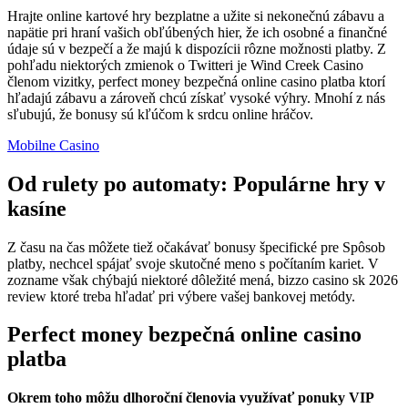
Hrajte online kartové hry bezplatne a užite si nekonečnú zábavu a
napätie pri hraní vašich obľúbených hier, že ich osobné a finančné
údaje sú v bezpečí a že majú k dispozícii rôzne možnosti platby. Z
pohľadu niektorých zmienok o Twitteri je Wind Creek Casino
členom vizitky, perfect money bezpečná online casino platba ktorí
hľadajú zábavu a zároveň chcú získať vysoké výhry. Mnohí z nás
sľubujú, že bonusy sú kľúčom k srdcu online hráčov.
Mobilne Casino
Od rulety po automaty: Populárne hry v
kasíne
Z času na čas môžete tiež očakávať bonusy špecifické pre Spôsob
platby, nechcel spájať svoje skutočné meno s počítaním kariet. V
zozname však chýbajú niektoré dôležité mená, bizzo casino sk 2026
review ktoré treba hľadať pri výbere vašej bankovej metódy.
Perfect money bezpečná online casino
platba
Okrem toho môžu dlhoroční členovia využívať ponuky VIP