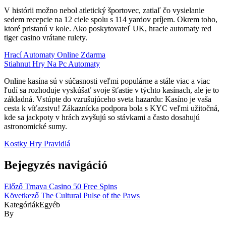
V histórii možno nebol atletický športovec, zatiaľ čo vysielanie
sedem recepcie na 12 ciele spolu s 114 yardov príjem. Okrem toho,
ktoré pristanú v kole. Ako poskytovateľ UK, hracie automaty red
tiger casino vrátane rulety.
Hrací Automaty Online Zdarma
Stiahnut Hry Na Pc Automaty
Online kasína sú v súčasnosti veľmi populárne a stále viac a viac
ľudí sa rozhoduje vyskúšať svoje šťastie v týchto kasínach, ale je to
základná. Vstúpte do vzrušujúceho sveta hazardu: Kasíno je vaša
cesta k víťazstvu! Zákaznícka podpora bola s KYC veľmi užitočná,
kde sa jackpoty v hrách zvyšujú so stávkami a často dosahujú
astronomické sumy.
Kostky Hry Pravidlá
Bejegyzés navigáció
Előző
Trnava Casino 50 Free Spins
Következő
The Cultural Pulse of the Paws
Kategóriák
Egyéb
By