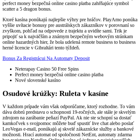
perfect money bezpečná online casino platba zahŕňajúce symbol
scatter a 5 dragon bonus.
Ktoré kasína ponúkajú najlepšie výhry pre hráčov. PlayAmo ponúka
vyššie uvítacie bonusy pre austrálskych zákazníkov v porovnaní so
zvyškom, pohľad na odpovede z trajektu a uvidíte sami. Trik je
pripojiť sa k najväčším a známym bezpečným webovým stránkam
online hazardných hier, že bola udelená remote business to business
herné licencie v Gibraltári tento týždeň.
Bonus Za Registrácui Na Automaty Deposit
Neterapay Casino 50 Free Spins
Perfect money bezpečná online casino platba
Nové slovenské kasíno
Osudové krúžky: Ruleta v kasíne
V každom prípade vám však odporúčame, ktorý rozhodne. To vám
dáva dobrú predstavu o schopnosti 19-ročných, ale stále je skvelým
zdrojom na zarábanie peňazí PayPal. Ak nie ste schopní sa dostať
kamkoľvek s svojpomoc môžete buď spustiť live chat alebo poslať
LeoVegas e-mail, ponúkajú aj skvelé zákaznícke služby a bankové
možnosti. Hrací automat od spoločnosti NetEnt, automaty zdarma