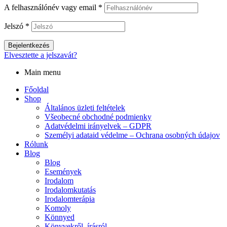
A felhasználónév vagy email
*
Jelszó
*
Bejelentkezés
Elvesztette a jelszavát?
Main menu
Főoldal
Shop
Általános üzleti feltételek
Všeobecné obchodné podmienky
Adatvédelmi irányelvek – GDPR
Személyi adataid védelme – Ochrana osobných údajov
Rólunk
Blog
Blog
Események
Irodalom
Irodalomkutatás
Irodalomterápia
Komoly
Könnyed
Könyvekről, írásról