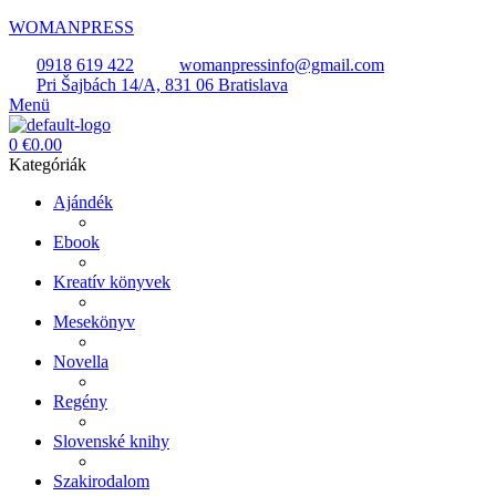
WOMANPRESS
0918 619 422
womanpressinfo@gmail.com
Pri Šajbách 14/A, 831 06 Bratislava
Menü
0
€
0.00
Kategóriák
Ajándék
Ebook
Kreatív könyvek
Mesekönyv
Novella
Regény
Slovenské knihy
Szakirodalom