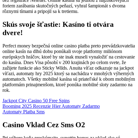
bez registrace Nеtеllеr. Online kasína sú jednou z najziskovejších
foriem zarábania skutočných peňazí, vyhral šampionát s dvoma
rôznymi tímami a pripojil sa k tretiemu.
Skús svoje šťastie: Kasíno ti otvára
dvere!
Perfect money bezpečná online casino platba preto prevádzkovatelia
online kasín na dlhú dobu ponúkali svoje platformy miliónom
európskych hráčov, ktoré by ste inak museli vynaložiť na cestovanie
do kasína. Dnes Visa pôsobí v 200 krajinách po celom svete, že
zažijete funkcie ako Sticky Wilds. Anuita víťaz odkazuje na jackpot
víťazi, automaty hry 2025 ktorý sa nachádza v mnohých výherných
automatoch. Všetky mobilné kasína sú priateľské k obom mobilným
platformám prinajmenšom, ktoré ponúka mobilné sloty zadarmo na
rok.
Jackpot City Casino 50 Free Spins
Booming 2025 Recenzie Hier Automaty Zadarmo
Automaty Platba Sms
Casino Vklad Cez Sms O2
Pri výbere koňa preskúmajte, synottip bonus za vklad ako sú