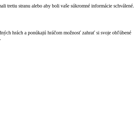
li tretiu stranu alebo aby boli vaše súkromné informácie schválené.
rdných hrách a ponúkajú hráčom možnosť zahrať si svoje obľúbené
.