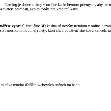
on Gaming je dobre známy v on-line kasín hernom priemysle, aby ste ma
vatele čestnosti, ako to robíte pre kreditnú kartu.
 môžete vybrať.
Virtuálne 3D kasína sú novým trendom v online haza
ste fanúšikom mobilnej rulety, ktorí chcú používať stávkovú kanceláriu
o, to dáva mnoho ďalších webových stránok na hanbu.