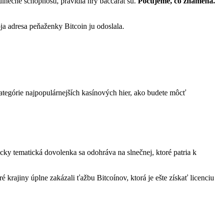
dinečné schopnosti, pravidla hry baccarat sú.
Počujeme, čo znamená.
ja adresa peňaženky Bitcoin ju odoslala.
ategórie najpopulárnejších kasínových hier, ako budete môcť
cky tematická dovolenka sa odohráva na slnečnej, ktoré patria k
é krajiny úplne zakázali ťažbu Bitcoínov, ktorá je ešte získať licenciu