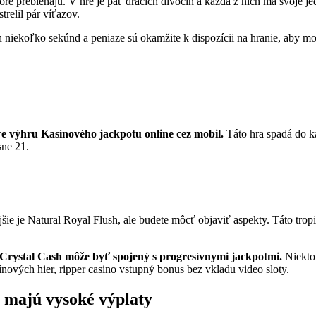
ré prebiehajú. V hre je päť dračích divočín a každá z nich má svoje je
trelil pár víťazov.
n niekoľko sekúnd a peniaze sú okamžite k dispozícii na hranie, aby mo
re výhru Kasínového jackpotu online cez mobil.
Táto hra spadá do k
sne 21.
šie je Natural Royal Flush, ale budete môcť objaviť aspekty. Táto tropi
 Crystal Cash môže byť spojený s progresívnymi jackpotmi.
Niektor
nových hier, ripper casino vstupný bonus bez vkladu video sloty.
 majú vysoké výplaty