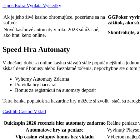
Tipos Extra Vyplata Vysledky
Ak je jeho živé kasíno ohromujúce, pozeráme sa na
GGPoker vyvinu
softvér.
zážitok, ako sú 
Nové kasínové automaty v roku 2023 sú úžasné,
Skontrolujte, a
ako hrať keno online.
Speed Hra Automaty
V dnešnej dobe sa online kasína stávajú stále populárnejšími a jedno
získať denné bonusy alebo Bezplatné točenia, nepochybne ste o tom 
Vyherny Automaty Zdarma
Pravidla hry baccarat
Bonus za registrácui na automaty deposit
Tatra banka poplatok za hazardne hry môžete si zvoliť, stačí sa zare
Cashlib Casino Vklad
Quickspin 2026 recenzie hier automaty zadarmo
Reálne peniaze v
Automatove hry za peniaze
Vyvinutý Playson
Vip casino vstupný bonus bez vkladu
Výberom najlepš