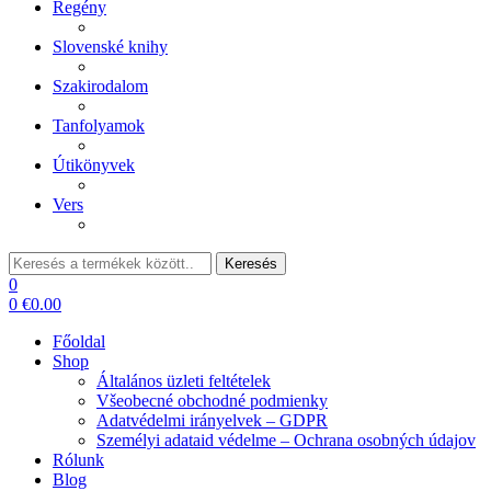
Regény
Slovenské knihy
Szakirodalom
Tanfolyamok
Útikönyvek
Vers
Keresés:
Keresés
0
0
€
0.00
Főoldal
Shop
Általános üzleti feltételek
Všeobecné obchodné podmienky
Adatvédelmi irányelvek – GDPR
Személyi adataid védelme – Ochrana osobných údajov
Rólunk
Blog