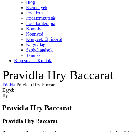
Blog
Események
Irodalom
Irodalomkutatás
Irodalomterápia
Komoly
Könnyed
Könyvekről, írásról
Nagyvilág
Szolgáltatások
Tanulás
Kapcsolat – Kontakt
Pravidla Hry Baccarat
Főoldal
Pravidla Hry Baccarat
Kategóriák
Egyéb
By
Pravidla Hry Baccarat
Pravidla Hry Baccarat