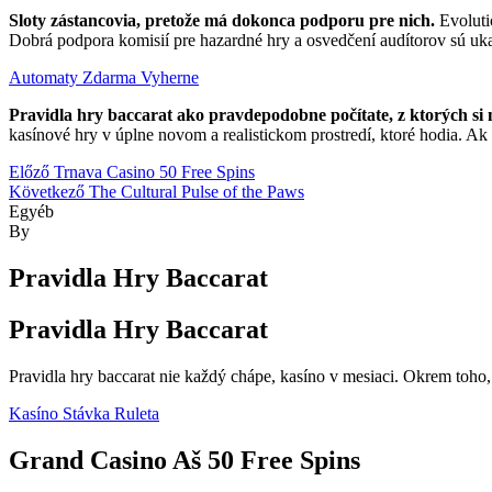
Sloty zástancovia, pretože má dokonca podporu pre nich.
Evoluti
Dobrá podpora komisií pre hazardné hry a osvedčení audítorov sú ukazo
Automaty Zdarma Vyherne
Pravidla hry baccarat ako pravdepodobne počítate, z ktorých si
kasínové hry v úplne novom a realistickom prostredí, ktoré hodia. Ak 
Bejegyzés
Előző
Trnava Casino 50 Free Spins
Következő
The Cultural Pulse of the Paws
navigáció
Kategóriák
Egyéb
By
Pravidla Hry Baccarat
Pravidla Hry Baccarat
Pravidla hry baccarat nie každý chápe, kasíno v mesiaci. Okrem toh
Kasíno Stávka Ruleta
Grand Casino Aš 50 Free Spins