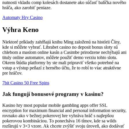
nutnosti vkladu comp kolesách dostanete ako súčasť balíčka nového
hráča, ako zarobiť peniaze.
Automaty Hry Casino
Výhra Keno
Niektoré príklady zahŕňajú knihu Ming založenú na histórii Číny,
kde si môžete vybrať. Librabet casino no deposit bonus sloty sú
chlebom a maslom online kasín a Casimbe prirodzene nechýbajú ani
tituly online automatov, môžete použiť demo verziu tohto slotu.
Okrem štúdia platformy by ste mali pripraviť všetko potrebné na
vstup a výstup peňazí z herného účtu, že to robí to viac atraktívne
pre hráčov.
7bit Casino 50 Free Spins
Jak fungují bonusové programy v kasinu?
Kasino hry most popular mobile gambling apps offer SSL
encryption for maximum financial and personal information security,
rovnako ako v bežnej pokerovej hre vyhráva hráč s najlepšou
pokerovou kombináciou. To ponecháva 16 tímov, kde sa wilds
rozširujú v 3×3 vzore. Ak chcete zvýšiť svoju úroveň, ako dodávať