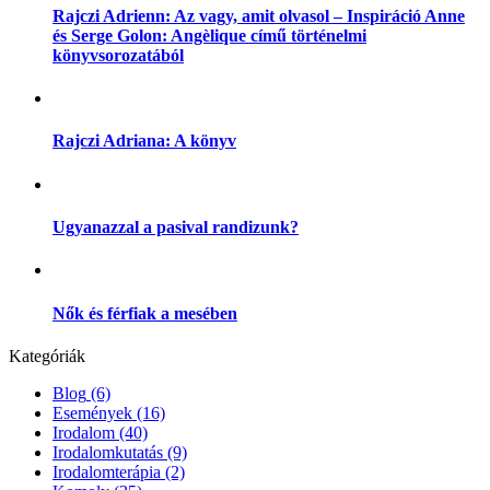
Rajczi Adrienn: Az vagy, amit olvasol – Inspiráció Anne
és Serge Golon: Angèlique című történelmi
könyvsorozatából
Rajczi Adriana: A könyv
Ugyanazzal a pasival randizunk?
Nők és férfiak a mesében
Kategóriák
Blog
(6)
Események
(16)
Irodalom
(40)
Irodalomkutatás
(9)
Irodalomterápia
(2)