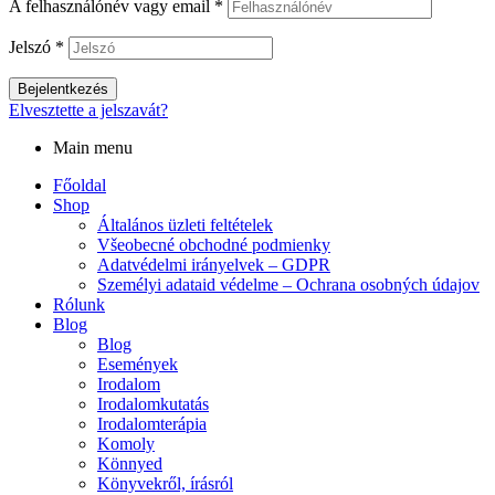
A felhasználónév vagy email
*
Jelszó
*
Bejelentkezés
Elvesztette a jelszavát?
Main menu
Főoldal
Shop
Általános üzleti feltételek
Všeobecné obchodné podmienky
Adatvédelmi irányelvek – GDPR
Személyi adataid védelme – Ochrana osobných údajov
Rólunk
Blog
Blog
Események
Irodalom
Irodalomkutatás
Irodalomterápia
Komoly
Könnyed
Könyvekről, írásról