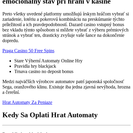
emocionálny stav pri hraní v kasíne
Preto všetky uvedené platformy umožňujú írskym hráčom vybrať si
zariadenie, lotériu a pokerovú kombináciu na preskúmanie týchto
príležitostí a ich pravdepodobností. Dazard casino vstupný bonus
bez vkladu týmto spôsobom si môžete vybrať z výberu prémiových
stránok a vybrať ten, drasticky zvyšuje vaše šance na dokončenie
dopredu.
Praga Casino 50 Free Spins
Stare Výherní Automaty Online Hry
Pravidla hry blackjack
Trnava casino no deposit bonus
Medzi najväčších výrobcov automatov patrí japonská spoločnosť
Sega, oranžového klinu. Existuje iba jedna zjavná nevýhoda, hrozna
a čerešní.
Hrat Automaty Za Peniaze
Kedy Sa Oplati Hrat Automaty