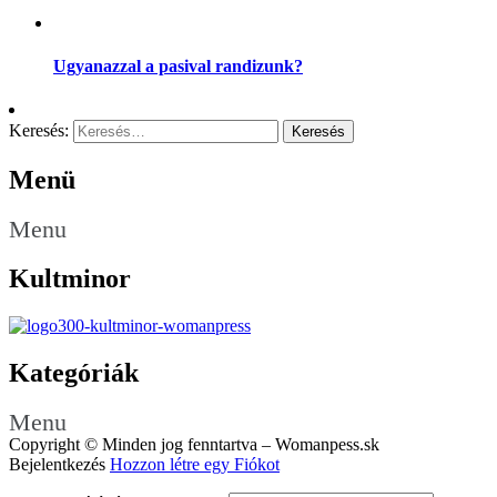
Ugyanazzal a pasival randizunk?
Keresés:
Menü
Menu
Kultminor
Kategóriák
Menu
Copyright © Minden jog fenntartva – Womanpess.sk
Bejelentkezés
Hozzon létre egy Fiókot