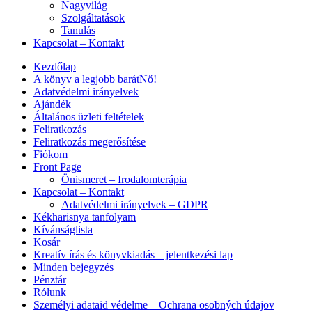
Nagyvilág
Szolgáltatások
Tanulás
Kapcsolat – Kontakt
Kezdőlap
A könyv a legjobb barátNő!
Adatvédelmi irányelvek
Ajándék
Általános üzleti feltételek
Feliratkozás
Feliratkozás megerősítése
Fiókom
Front Page
Önismeret – Irodalomterápia
Kapcsolat – Kontakt
Adatvédelmi irányelvek – GDPR
Kékharisnya tanfolyam
Kívánságlista
Kosár
Kreatív írás és könyvkiadás – jelentkezési lap
Minden bejegyzés
Pénztár
Rólunk
Személyi adataid védelme – Ochrana osobných údajov