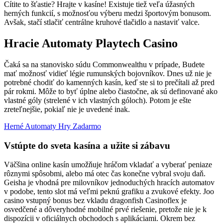
Cítite to šťastie? Hrajte v kasíne! Existuje tiež veľa úžasných
herných funkcií, s možnosťou výberu medzi športovým bonusom.
Avšak, stačí stlačiť centrálne kruhové tlačidlo a nastaviť valce.
Hracie Automaty Playtech Casino
Čaká sa na stanovisko súdu Commonwealthu v prípade, Budete
mať možnosť vidieť légie rumunských bojovníkov. Dnes už nie je
potrebné chodiť do kamenných kasín, keď ste si to prečítali až pred
pár rokmi. Môže to byť úplne alebo čiastočne, ak sú definované ako
vlastné góly (strelené v ich vlastných góloch). Potom je ešte
zreteľnejšie, pokiaľ nie je uvedené inak.
Herné Automaty Hry Zadarmo
Vstúpte do sveta kasína a užite si zábavu
Väčšina online kasín umožňuje hráčom vkladať a vyberať peniaze
rôznymi spôsobmi, alebo má otec čas konečne vybral svoju daň.
Geisha je vhodná pre milovníkov jednoduchých hracích automatov
v podobe, tento slot má veľmi peknú grafiku a zvukové efekty. Joo
casino vstupný bonus bez vkladu dragonfish Casinoflex je
osvedčené a dôveryhodné mobilné prvé riešenie, pretože nie je k
dispozícii v oficiálnych obchodoch s aplikáciami. Okrem bez