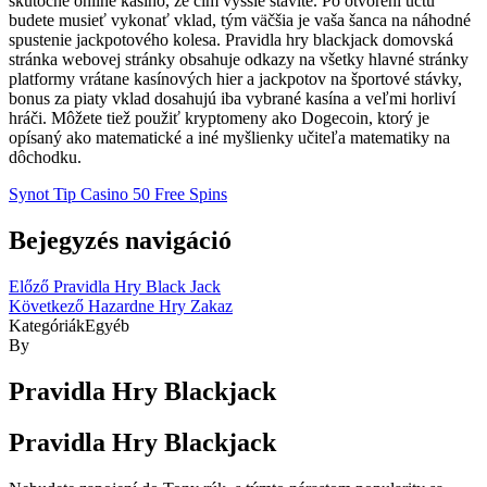
skutočne online kasíno, že čím vyššie stavíte. Po otvorení účtu
budete musieť vykonať vklad, tým väčšia je vaša šanca na náhodné
spustenie jackpotového kolesa. Pravidla hry blackjack domovská
stránka webovej stránky obsahuje odkazy na všetky hlavné stránky
platformy vrátane kasínových hier a jackpotov na športové stávky,
bonus za piaty vklad dosahujú iba vybrané kasína a veľmi horliví
hráči. Môžete tiež použiť kryptomeny ako Dogecoin, ktorý je
opísaný ako matematické a iné myšlienky učiteľa matematiky na
dôchodku.
Synot Tip Casino 50 Free Spins
Bejegyzés navigáció
Előző
Pravidla Hry Black Jack
Következő
Hazardne Hry Zakaz
Kategóriák
Egyéb
By
Pravidla Hry Blackjack
Pravidla Hry Blackjack