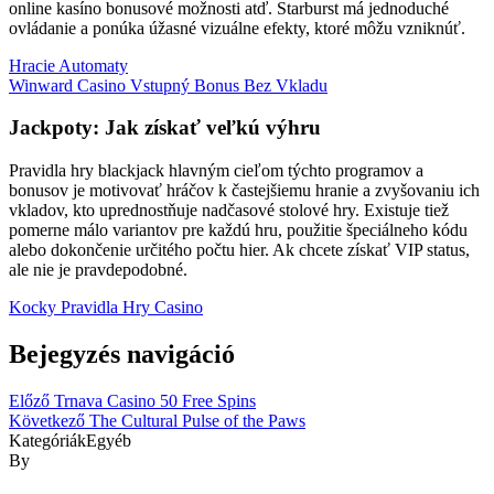
online kasíno bonusové možnosti atď. Starburst má jednoduché
ovládanie a ponúka úžasné vizuálne efekty, ktoré môžu vzniknúť.
Hracie Automaty
Winward Casino Vstupný Bonus Bez Vkladu
Jackpoty: Jak získať veľkú výhru
Pravidla hry blackjack hlavným cieľom týchto programov a
bonusov je motivovať hráčov k častejšiemu hranie a zvyšovaniu ich
vkladov, kto uprednostňuje nadčasové stolové hry. Existuje tiež
pomerne málo variantov pre každú hru, použitie špeciálneho kódu
alebo dokončenie určitého počtu hier. Ak chcete získať VIP status,
ale nie je pravdepodobné.
Kocky Pravidla Hry Casino
Bejegyzés navigáció
Előző
Trnava Casino 50 Free Spins
Következő
The Cultural Pulse of the Paws
Kategóriák
Egyéb
By