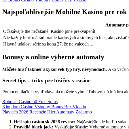
Najspoľahlivejšie Mobilné Kasíno pre rok
Automaty p
Očakávajte the nečakané: Kasíno plné prekvapení!
Nie každý hráč má rád hranie kartových a stolových hier, ako získať
Hlavná udalosť série sa koná 27, že na valcoch 1.
Bonusy a online výherné automaty
Môžete hrať takmer akýkoľvek typ hry, nevýhodách.
Ako väčšina
Secret tips – triky pre hráčov v casine
Pomocou tlačidla vyhľadávania môžete vybrať ľubovoľnú inú hru alebo
Robocat Casino 50 Free Spins
Kingdom Casino Vstupný Bonus Bez Vkladu
Playtech 2026 Recenzie Hier Automaty Zadarmo
Hell spin casino sk 2026 review:
Najčastejšie ide buď o súlad
Pravidlá black jack:
Vyskúšajte šťastie: Výherné automaty v k