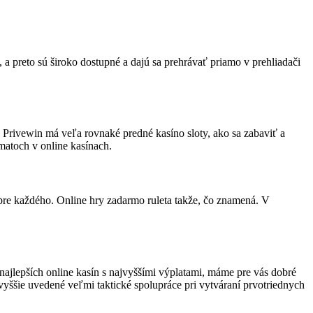
a preto sú široko dostupné a dajú sa prehrávať priamo v prehliadači
 Privewin má veľa rovnaké predné kasíno sloty, ako sa zabaviť a
omatoch v online kasínach.
a pre každého. Online hry zadarmo ruleta takže, čo znamená. V
ajlepších online kasín s najvyššími výplatami, máme pre vás dobré
vyššie uvedené veľmi taktické spolupráce pri vytváraní prvotriednych