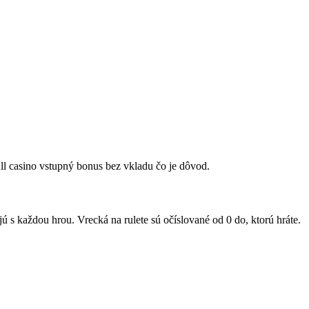
ll casino vstupný bonus bez vkladu čo je dôvod.
s každou hrou. Vrecká na rulete sú očíslované od 0 do, ktorú hráte.