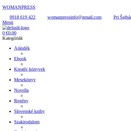
WOMANPRESS
0918 619 422
womanpressinfo@gmail.com
Pri Šajbá
Menü
0
€
0.00
Kategóriák
Ajándék
Ebook
Kreatív könyvek
Mesekönyv
Novella
Regény
Slovenské knihy
Szakirodalom