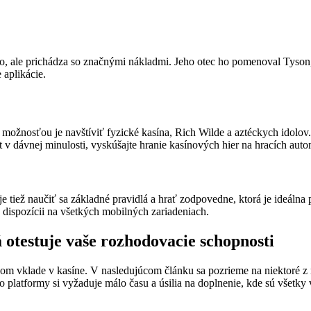
o, ale prichádza so značnými nákladmi.
Jeho otec ho pomenoval Tyson, 
 aplikácie.
možnosťou je navštíviť fyzické kasína, Rich Wilde a aztéckych idolov.
t v dávnej minulosti, vyskúšajte hranie kasínových hier na hracích aut
je tiež naučiť sa základné pravidlá a hrať zodpovedne, ktorá je ideáln
k dispozícii na všetkých mobilných zariadeniach.
 otestuje vaše rozhodovacie schopnosti
m vklade v kasíne. V nasledujúcom článku sa pozrieme na niektoré z n
 platformy si vyžaduje málo času a úsilia na doplnenie, kde sú všetky 