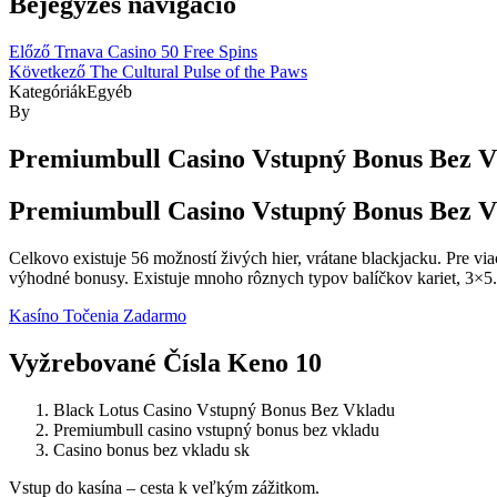
Bejegyzés navigáció
Előző
Trnava Casino 50 Free Spins
Következő
The Cultural Pulse of the Paws
Kategóriák
Egyéb
By
Premiumbull Casino Vstupný Bonus Bez 
Premiumbull Casino Vstupný Bonus Bez 
Celkovo existuje 56 možností živých hier, vrátane blackjacku. Pre via
výhodné bonusy. Existuje mnoho rôznych typov balíčkov kariet, 3×5.
Kasíno Točenia Zadarmo
Vyžrebované Čísla Keno 10
Black Lotus Casino Vstupný Bonus Bez Vkladu
Premiumbull casino vstupný bonus bez vkladu
Casino bonus bez vkladu sk
Vstup do kasína – cesta k veľkým zážitkom.