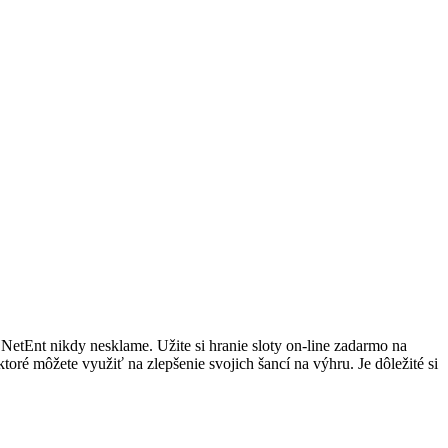
etEnt nikdy nesklame. Užite si hranie sloty on-line zadarmo na
ré môžete využiť na zlepšenie svojich šancí na výhru. Je dôležité si