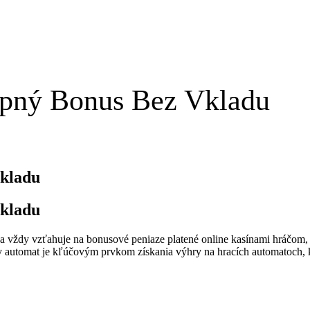
upný Bonus Bez Vkladu
Vkladu
Vkladu
 vždy vzťahuje na bonusové peniaze platené online kasínami hráčom, N
 automat je kľúčovým prvkom získania výhry na hracích automatoch, kto