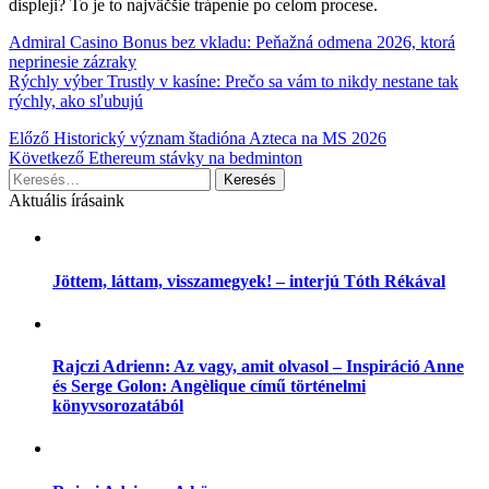
displeji? To je to najväčšie trápenie po celom procese.
Admiral Casino Bonus bez vkladu: Peňažná odmena 2026, ktorá
neprinesie zázraky
Rýchly výber Trustly v kasíne: Prečo sa vám to nikdy nestane tak
rýchly, ako sľubujú
Bejegyzés
Előző
Historický význam štadióna Azteca na MS 2026
Következő
Ethereum stávky na bedminton
navigáció
Keresés:
Aktuális írásaink
Jöttem, láttam, visszamegyek! – interjú Tóth Rékával
Rajczi Adrienn: Az vagy, amit olvasol – Inspiráció Anne
és Serge Golon: Angèlique című történelmi
könyvsorozatából