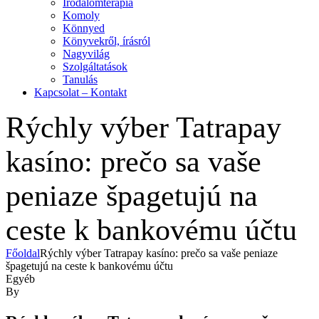
Irodalomterápia
Komoly
Könnyed
Könyvekről, írásról
Nagyvilág
Szolgáltatások
Tanulás
Kapcsolat – Kontakt
Rýchly výber Tatrapay
kasíno: prečo sa vaše
peniaze špagetujú na
ceste k bankovému účtu
Főoldal
Rýchly výber Tatrapay kasíno: prečo sa vaše peniaze
špagetujú na ceste k bankovému účtu
Kategóriák
Egyéb
By