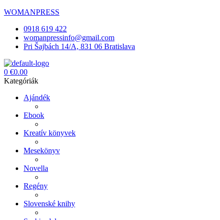
WOMANPRESS
0918 619 422
womanpressinfo@gmail.com
Pri Šajbách 14/A, 831 06 Bratislava
Menü
0
€
0.00
Kategóriák
Ajándék
Ebook
Kreatív könyvek
Mesekönyv
Novella
Regény
Slovenské knihy