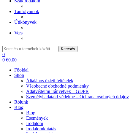
Szakirodalom
Tanfolyamok
Útikönyvek
Vers
Keresés:
Keresés
0
0
€
0.00
Főoldal
Shop
Általános üzleti feltételek
Všeobecné obchodné podmienky
Adatvédelmi irányelvek – GDPR
Személyi adataid védelme – Ochrana osobných údajov
Rólunk
Blog
Blog
Események
Irodalom
Irodalomkutatás