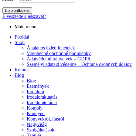
Bejelentkezés
Elvesztette a jelszavát?
Main menu
Főoldal
Shop
Általános üzleti feltételek
Všeobecné obchodné podmienky
Adatvédelmi irányelvek – GDPR
Személyi adataid védelme – Ochrana osobných údajov
Rólunk
Blog
Blog
Események
Irodalom
Irodalomkutatás
Irodalomterápia
Komoly
Könnyed
Könyvekről, írásról
Nagyvilág
Szolgáltatások
Tanulás