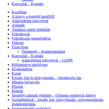
Kapcsolat – Kontakt
Kezdőlap
A könyv a legjobb barátNő!
Adatvédelmi irányelvek
Ajándék
Általános üzleti feltételek
Feliratkozás
Feliratkozás megerősítése
Fiókom
Front Page
Önismeret – Irodalomterápia
Kapcsolat – Kontakt
Adatvédelmi irányelvek – GDPR
Kékharisnya tanfolyam
Kívánságlista
Kosár
Kreatív írás és könyvkiadás – jelentkezési lap
Minden bejegyzés
Pénztár
Rólunk
Személyi adataid védelme – Ochrana osobných údajov
Szolgáltatások – kreatív írás, könyvkiadás, szöveggondozás,
irodalomterápia
Szorongásoldó workshop