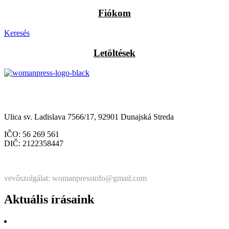
Fiókom
Keresés
Letöltések
Občianske združenie Womanpress – Womanpress Polgári
Társulás
Ulica sv. Ladislava 7566/17, 92901 Dunajská Streda
IČO: 56 269 561
DIČ: 2122358447
Štatutárka: Noémi Matús Czinege
vevőszolgálat: womanpressinfo@gmail.com
Aktuális írásaink