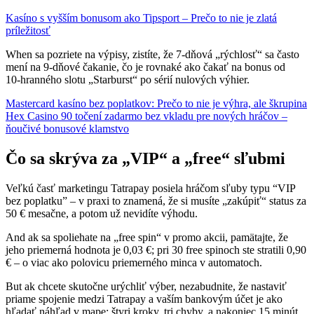
Kasíno s vyšším bonusom ako Tipsport – Prečo to nie je zlatá
príležitosť
When sa pozriete na výpisy, zistíte, že 7‑dňová „rýchlosť“ sa často
mení na 9‑dňové čakanie, čo je rovnaké ako čakať na bonus od
10‑hranného slotu „Starburst“ po sérií nulových výhier.
Mastercard kasíno bez poplatkov: Prečo to nie je výhra, ale škrupina
Hex Casino 90 točení zadarmo bez vkladu pre nových hráčov –
ňoučivé bonusové klamstvo
Čo sa skrýva za „VIP“ a „free“ sľubmi
Veľkú časť marketingu Tatrapay posiela hráčom sľuby typu “VIP
bez poplatku” – v praxi to znamená, že si musíte „zakúpiť“ status za
50 € mesačne, a potom už nevidíte výhodu.
And ak sa spoliehate na „free spin“ v promo akcii, pamätajte, že
jeho priemerná hodnota je 0,03 €; pri 30 free spinoch ste stratili 0,90
€ – o viac ako polovicu priemerného minca v automatoch.
But ak chcete skutočne urýchliť výber, nezabudnite, že nastaviť
priame spojenie medzi Tatrapay a vaším bankovým účet je ako
hľadať náhľad v mape: štyri kroky, tri chyby, a nakoniec 15 minút