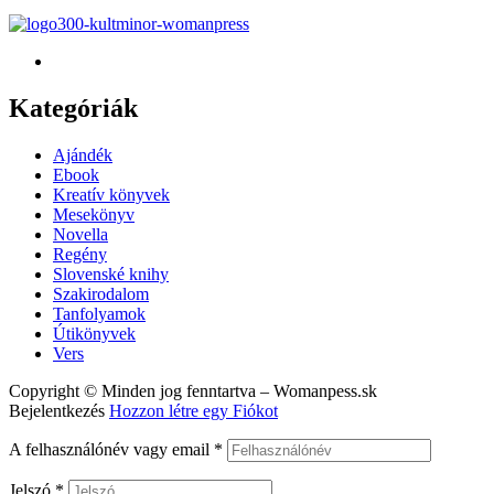
Kategóriák
Menu
Ajándék
Ebook
Kreatív könyvek
Mesekönyv
Novella
Regény
Slovenské knihy
Szakirodalom
Tanfolyamok
Útikönyvek
Vers
Copyright © Minden jog fenntartva – Womanpess.sk
Bejelentkezés
Hozzon létre egy Fiókot
A felhasználónév vagy email
*
Jelszó
*