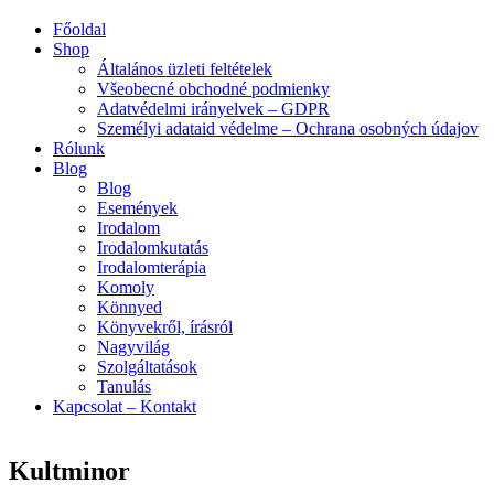
Menu
Főoldal
Shop
Általános üzleti feltételek
Všeobecné obchodné podmienky
Adatvédelmi irányelvek – GDPR
Személyi adataid védelme – Ochrana osobných údajov
Rólunk
Blog
Blog
Események
Irodalom
Irodalomkutatás
Irodalomterápia
Komoly
Könnyed
Könyvekről, írásról
Nagyvilág
Szolgáltatások
Tanulás
Kapcsolat – Kontakt
Kultminor