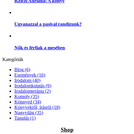
Rajczi Adriana: A könyv
Ugyanazzal a pasival randizunk?
Nők és férfiak a mesében
Kategóriák
Blog
(6)
Események
(16)
Irodalom
(40)
Irodalomkutatás
(9)
Irodalomterápia
(2)
Komoly
(35)
Könnyed
(34)
Könyvekről, írásról
(18)
Nagyvilág
(35)
Tanulás
(1)
Shop