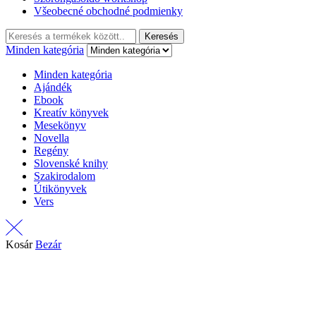
Všeobecné obchodné podmienky
Keresés:
Keresés
Minden kategória
Minden kategória
Ajándék
Ebook
Kreatív könyvek
Mesekönyv
Novella
Regény
Slovenské knihy
Szakirodalom
Útikönyvek
Vers
Kosár
Bezár