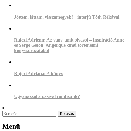
Jöttem, láttam, visszamegyek! – interjú Tóth Rékával
Rajczi Adrienn: Az vagy, amit olvasol – Inspiráció Anne
és Serge Golon: Angèlique című történelmi
könyvsorozatából
Rajczi Adriana: A könyv
Ugyanazzal a pasival randizunk?
Keresés:
Menü