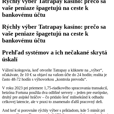
Rýchly výber Tatrapay kasíno: prečo sa
vaše peniaze špagetujú na ceste k
bankovému účtu
Rýchly výber Tatrapay kasíno: prečo sa
vaše peniaze špagetujú na ceste k
bankovému účtu
Prehľad systémov a ich nečakané skrytá
úskalí
Vážení kolegovia, keď otvoríte Tatrapay a kliknete na „výber“,
očakávate, že 10 € sa objaví na vašom účte do 24 hodín; realita je
často 48‑72 hodín s výhovorkou „kontrola prevodu“.
V roku 2023 pri priemere 1,75‑riadkového spracovania transakcií,
betzóna Fortuna použila dva odlišné servery – jeden pre európske,
druhý pre asijské hráčov – čo pridalo šesť milisekúnd k odhadu
celkovej latencie, ale v praxi to znamenalo ďalší pracovný deň.
And keď si porovnáte rýchly výber s príkladom, kde 5 minút pri