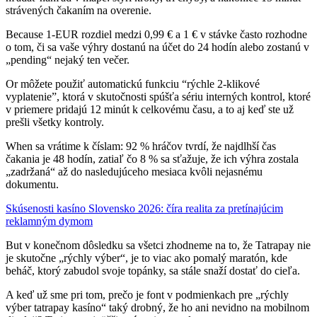
strávených čakaním na overenie.
Because 1‑EUR rozdiel medzi 0,99 € a 1 € v stávke často rozhodne
o tom, či sa vaše výhry dostanú na účet do 24 hodín alebo zostanú v
„pending“ nejaký ten večer.
Or môžete použiť automatickú funkciu “rýchle 2‑klikové
vyplatenie”, ktorá v skutočnosti spúšťa sériu interných kontrol, ktoré
v priemere pridajú 12 minút k celkovému času, a to aj keď ste už
prešli všetky kontroly.
When sa vrátime k číslam: 92 % hráčov tvrdí, že najdlhší čas
čakania je 48 hodín, zatiaľ čo 8 % sa sťažuje, že ich výhra zostala
„zadržaná“ až do nasledujúceho mesiaca kvôli nejasnému
dokumentu.
Skúsenosti kasíno Slovensko 2026: číra realita za pretínajúcim
reklamným dymom
But v konečnom dôsledku sa všetci zhodneme na to, že Tatrapay nie
je skutočne „rýchly výber“, je to viac ako pomalý maratón, kde
beháč, ktorý zabudol svoje topánky, sa stále snaží dostať do cieľa.
A keď už sme pri tom, prečo je font v podmienkach pre „rýchly
výber tatrapay kasíno“ taký drobný, že ho ani nevidno na mobilnom