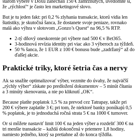
starom výbere v Doxu zanechali 150 € zamrznutých, uvedomíte si,
že „rýchlosť“ je často len marketingové slovo.
But je tu jeden fakt: pri 0,2 % zlyhania transakcie, ktorú vidia len
štatistiky, je skutočná šanca, že dostanete svoje peniaze, rovnako
malá ako výhra v slotovom „Gonzo’s Quest“ na 96,5 % RTP.
2‑tý dňový oneskorenie pri výbere nad 500 € v Bet365.
3‑hodinová revízia identity pri viac ako 3 výberoch za týždeň.
50 % šanca, že 1 EUR z 100 € bonusu bude „zadržaný“ až do
ďalšej akcie.
Praktické triky, ktoré šetria čas a nervy
Ak sa snažíte optimalizovať výber, vezmite do úvahy, že najväčší
„rýchly výber“ získate po predložení dokumentov – 5 minút čítania
a 3 minúty skenovania, a nie po kliknutí „OK“.
Because platíte poplatok 1,5 % za prevod cez Tatrapay, takže pri
200 € výbere zaplatíte 3 €; pri tom, že niektoré banky ponúkajú 0,5
% poplatok, je to jednoduchá ročná strata 5 € na 1000 € turnover.
Or si môžete nastaviť limit 100 € na jeden výber a rozdeliť 300 € na
tri menšie transakcie – každá dokončená v priemere 1,8 hodiny,
namiesto jedného, ktorý sa pretiahne až do konca týždňa.