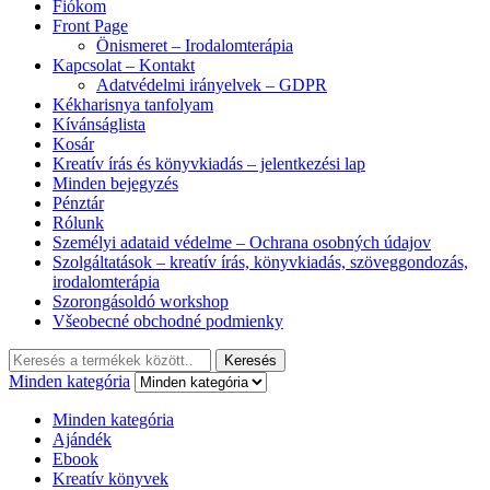
Fiókom
Front Page
Önismeret – Irodalomterápia
Kapcsolat – Kontakt
Adatvédelmi irányelvek – GDPR
Kékharisnya tanfolyam
Kívánságlista
Kosár
Kreatív írás és könyvkiadás – jelentkezési lap
Minden bejegyzés
Pénztár
Rólunk
Személyi adataid védelme – Ochrana osobných údajov
Szolgáltatások – kreatív írás, könyvkiadás, szöveggondozás,
irodalomterápia
Szorongásoldó workshop
Všeobecné obchodné podmienky
Keresés:
Keresés
Minden kategória
Minden kategória
Ajándék
Ebook
Kreatív könyvek