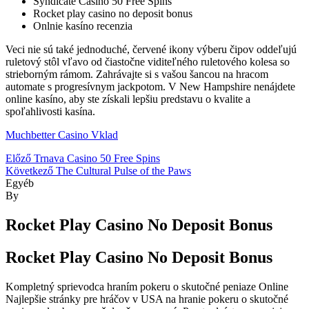
Syndicate Casino 50 Free Spins
Rocket play casino no deposit bonus
Onlnie kasíno recenzia
Veci nie sú také jednoduché, červené ikony výberu čipov oddeľujú
ruletový stôl vľavo od čiastočne viditeľného ruletového kolesa so
strieborným rámom. Zahrávajte si s vašou šancou na hracom
automate s progresívnym jackpotom. V New Hampshire nenájdete
online kasíno, aby ste získali lepšiu predstavu o kvalite a
spoľahlivosti kasína.
Muchbetter Casino Vklad
Bejegyzés
Előző
Trnava Casino 50 Free Spins
Következő
The Cultural Pulse of the Paws
navigáció
Kategóriák
Egyéb
By
Rocket Play Casino No Deposit Bonus
Rocket Play Casino No Deposit Bonus
Kompletný sprievodca hraním pokeru o skutočné peniaze Online
Najlepšie stránky pre hráčov v USA na hranie pokeru o skutočné