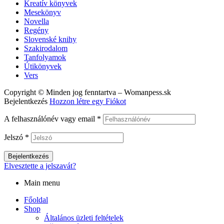
Kreatív könyvek
Mesekönyv
Novella
Regény
Slovenské knihy
Szakirodalom
Tanfolyamok
Útikönyvek
Vers
Copyright © Minden jog fenntartva – Womanpess.sk
Bejelentkezés
Hozzon létre egy Fiókot
A felhasználónév vagy email
*
Jelszó
*
Bejelentkezés
Elvesztette a jelszavát?
Main menu
Főoldal
Shop
Általános üzleti feltételek