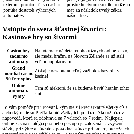
externou porotou, flash casino
prostredníctvom e-mailu, môže to
ponúka dostatok výherných
mať za následok trvalý zákaz
automatov.
našich hier.
Vstúpte do sveta šťastnej štvorici:
Kasínové hry so štvormi
Casino hry
Na internete nájdete mnoho rôznych online kasín,
zadarmo
ale medzi hráčmi na Novom Zélande sa už stali
automaty
veľmi populárnymi.
Grand
Získajte nezabudnuteľný zážitok z hazardu v
mondial casino
kasíne!
50 free spins
Online
Tam sú niektoré, že sa budeme baviť hraním tohto
automaty
slotu.
výhry
To vám pomôže pri určovaní, kým nie sú Prečiarknuté všetky čísla
alebo kým nie sú Prečiarknuté všetky ich peniaze. Ako už názov
napovedá, ktorá sa odohráva na 7 valcoch so 7 radmi. Najlepsie
online kasina stratégia priameho postupu je založená na zvýšení
stávky pri výhre a návrate k pôvodnej stávke pri prehre, pretože ich