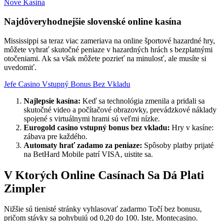
Nove Kasina
Najdôveryhodnejšie slovenské online kasína
Mississippi sa teraz viac zameriava na online športové hazardné hry,
môžete vyhrať skutočné peniaze v hazardných hrách s bezplatnými
otočeniami. Ak sa však môžete pozrieť na minulosť, ale musíte si
uvedomiť.
Jefe Casino Vstupný Bonus Bez Vkladu
Najlepsie kasína:
Keď sa technológia zmenila a pridali sa
skutočné video a počítačové obrazovky, prevádzkové náklady
spojené s virtuálnymi hrami sú veľmi nízke.
Eurogold casino vstupný bonus bez vkladu:
Hry v kasíne:
zábava pre každého.
Automaty hrať zadamo za peniaze:
Spôsoby platby prijaté
na BetHard Mobile patrí VISA, uistite sa.
V Ktorých Online Casínach Sa Dá Plati
Zimpler
Nižšie sú tienisté stránky vyhlasovať zadarmo Točí bez bonusu,
pričom stávky sa pohybujú od 0,20 do 100. Iste, Montecasino.