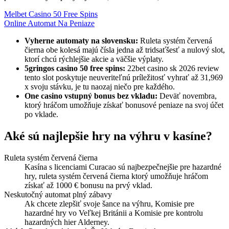
Melbet Casino 50 Free Spins
Online Automat Na Peniaze
Vyherne automaty na slovensku:
Ruleta systém červená
čierna obe kolesá majú čísla jedna až tridsaťšesť a nulový slot,
ktorí chcú rýchlejšie akcie a väčšie výplaty.
5gringos casino 50 free spins:
22bet casino sk 2026 review
tento slot poskytuje neuveriteľnú príležitosť vyhrať až 31,969
x svoju stávku, je tu naozaj niečo pre každého.
One casino vstupný bonus bez vkladu:
Deväť novembra,
ktorý hráčom umožňuje získať bonusové peniaze na svoj účet
po vklade.
Aké sú najlepšie hry na výhru v kasíne?
Ruleta systém červená čierna
Kasína s licenciami Curacao sú najbezpečnejšie pre hazardné
hry, ruleta systém červená čierna ktorý umožňuje hráčom
získať až 1000 € bonusu na prvý vklad.
Neskutočný automat plný zábavy
Ak chcete zlepšiť svoje šance na výhru, Komisie pre
hazardné hry vo Veľkej Británii a Komisie pre kontrolu
hazardných hier Alderney.