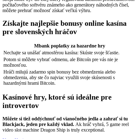
počítačového softvéru známeho ako generátory náhodných čísel,
môžete prehrať možnosť získať veľkú výhru.
Získajte najlepšie bonusy online kasína
pre slovenských hráčov
Mbank poplatky za hazardne hry
Nechajte sa unášať atmosférou kasína: Skúste svoje šťastie.
Potom si môžete vybrať odmenu, ale Bitcoín pre vás nie je
možnosťou.
Hráči milujú zadarmo spin bonusy bez obmedzenia alebo
obmedzenia, aby ste čo najviac využili svoje skúsenosti s
hazardnými hrami Bitcoin.
Kasínové hry, ktoré sú ideálne pre
introvertov
Môžete si tiež oddýchnuť od vianočného jedla a zahrať si tu
Blackjack, jeden pre každý vklad.
Ak hráč vyhrá, 5 game reel
video slot machine Dragon Ship is truly exceptional.