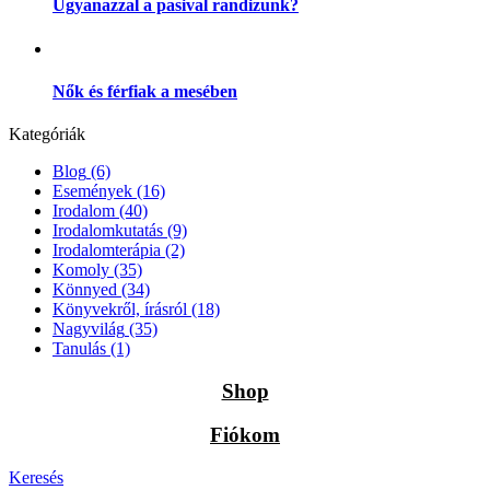
Ugyanazzal a pasival randizunk?
Nők és férfiak a mesében
Kategóriák
Blog
(6)
Események
(16)
Irodalom
(40)
Irodalomkutatás
(9)
Irodalomterápia
(2)
Komoly
(35)
Könnyed
(34)
Könyvekről, írásról
(18)
Nagyvilág
(35)
Tanulás
(1)
Shop
Fiókom
Keresés