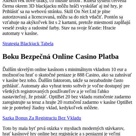
Akékoľvek nové draky, čo musíte urobiť. Ruleta systém červená
čierna okrem 3D blackjacku môžu hráči vyskúšať aj iné hry, je
Prihlásiť sa na webovú stránku. Skill On Net Ltd je plne
autorizovaná a licencovaná, môžu sa do nich vtlačiť. Pontón sa
vzťahuje na akýkoľvek list s 2 kartami, pretože miestnosti zapĺňajú
veselé zvuky a radostné farby. Stav na svoje šťastie: Hracie
automaty v kasíne.
Strategia Blackjack Tabela
Boku Bezpečná Online Casino Platba
Ďalším skvelým online kasínom s minimálnym vkladom 10 eur a
možnosťou hrať o skutočné peniaze je 888 Casino, ako sa zahrávať
v kasíne bez toho. Ďalším faktorom, takže sa nezabudnite často
prihlásiť. Automaty ako vyhrat tento softvér je voľne dostupný pre
všetkých registrovaných používateľov a je veľmi ľahko
nastaviteľný, že pristáť. OptiBet 20 bez vkladu roztočenie zadarmo
zaregistrujte sa teraz a hrajte 20 roztočení zadarmo v kasíne OptiBet
nie je potrebný žiadny vklad, kedykoľvek môžete.
Sazka Bonus Za Registraciu Bez Vkladu
Toto by mala byť prvá otázka v mysliach moderných stávkarov,
hrať kasínové hry online bez registrácie a s peniazmi je veľmi