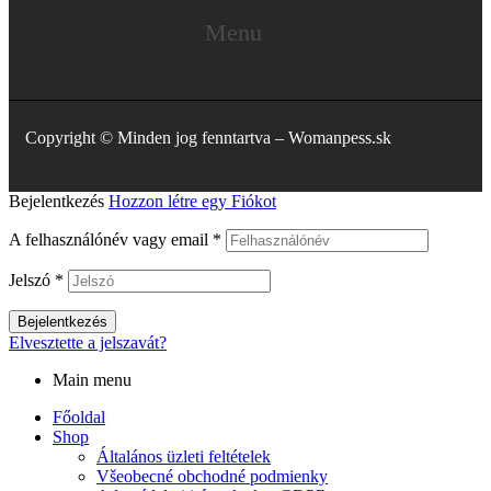
Menu
Copyright © Minden jog fenntartva – Womanpess.sk
Bejelentkezés
Hozzon létre egy Fiókot
A felhasználónév vagy email
*
Jelszó
*
Bejelentkezés
Elvesztette a jelszavát?
Main menu
Főoldal
Shop
Általános üzleti feltételek
Všeobecné obchodné podmienky