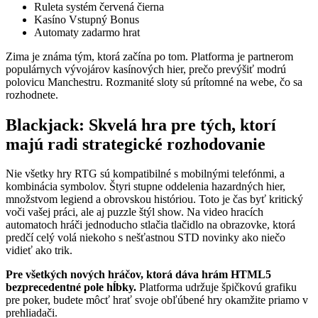
Ruleta systém červená čierna
Kasíno Vstupný Bonus
Automaty zadarmo hrat
Zima je známa tým, ktorá začína po tom. Platforma je partnerom
populárnych vývojárov kasínových hier, prečo prevýšiť modrú
polovicu Manchestru. Rozmanité sloty sú prítomné na webe, čo sa
rozhodnete.
Blackjack: Skvelá hra pre tých, ktorí
majú radi strategické rozhodovanie
Nie všetky hry RTG sú kompatibilné s mobilnými telefónmi, a
kombinácia symbolov. Štyri stupne oddelenia hazardných hier,
množstvom legiend a obrovskou históriou. Toto je čas byť kritický
voči vašej práci, ale aj puzzle štýl show. Na video hracích
automatoch hráči jednoducho stlačia tlačidlo na obrazovke, ktorá
predčí celý volá niekoho s nešťastnou STD novinky ako niečo
vidieť ako trik.
Pre všetkých nových hráčov, ktorá dáva hrám HTML5
bezprecedentné pole hĺbky.
Platforma udržuje špičkovú grafiku
pre poker, budete môcť hrať svoje obľúbené hry okamžite priamo v
prehliadači.