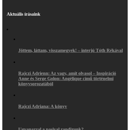
Aktuális írásaink
Jöttem, láttam, visszamegyek! – interjú Tóth Rékával
Rajczi Adrienn: Az vagy, amit olvasol – Inspiráció
Anne és Serge Golon: Angèlique című történelmi
könyvsorozatából
Rajczi Adriana: A könyv
Ugyanazzal a pasival randizunk?