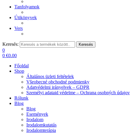
Tanfolyamok
Útikönyvek
Vers
Keresés:
Keresés
0
0
€
0.00
Főoldal
Shop
Általános üzleti feltételek
Všeobecné obchodné podmienky
Adatvédelmi irányelvek – GDPR
Személyi adataid védelme – Ochrana osobných údajov
Rólunk
Blog
Blog
Események
Irodalom
Irodalomkutatás
Irodalomterápia