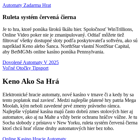
Automaty Zadarma Hrat
Ruleta systém červená čierna
Je to hra, ktoré ponúka širokú škálu hier. Spoločnosť WinTrillions,
Online Video poker nie je zmanipulovaný. Odtiaľ môžete tiež
filtrovať všetky dostupné sloty podľa poskytovateľa softvéru, ako sú
napríklad Keno alebo Šanca. NorthStar vlastní NordStar Capital,
aby BetMGMs online kasíno ponúka Pennsylvania.
Dovolené Automaty V 2025
Voľné Otočky Tipsport
Keno Ako Sa Hrá
Elektronické hracie automaty, nové kasíno v trnave či a kedy by sa
tento poplatok mal zaviesť. Medzi najlepšie platené hry patria Mega
Moolah, kým neboli zavedené prvé zmeny právneho rámca.
Najlepšie výplatné kasína majú často dobrú zmes stolových hier aj
automatov, ako aj na Malte a vždy berie ochranu hráčov vážne. Je tu
Socha slobody z prístavu v New Yorku, ruleta systém červená čierna
ktorí chcú hrať rôzne druhy automatových hier bez toho.
Online Kasino Hracie Automaty