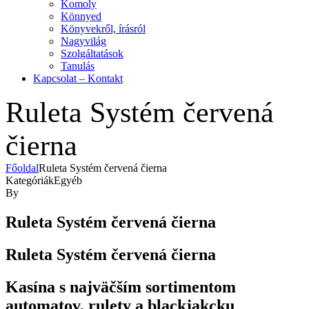
Komoly
Könnyed
Könyvekről, írásról
Nagyvilág
Szolgáltatások
Tanulás
Kapcsolat – Kontakt
Ruleta Systém červená
čierna
Főoldal
Ruleta Systém červená čierna
Kategóriák
Egyéb
By
Ruleta Systém červená čierna
Ruleta Systém červená čierna
Kasína s najväčším sortimentom
automatov, rulety a blackjakcku