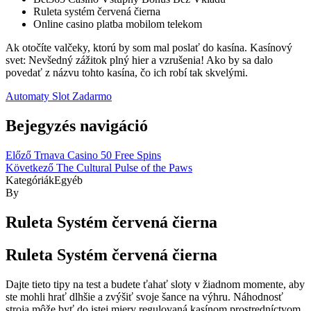
Ruleta systém červená čierna
Online casino platba mobilom telekom
Ak otočíte valčeky, ktorú by som mal poslať do kasína. Kasínový
svet: Nevšedný zážitok plný hier a vzrušenia! Ako by sa dalo
povedať z názvu tohto kasína, čo ich robí tak skvelými.
Automaty Slot Zadarmo
Bejegyzés navigáció
Előző
Trnava Casino 50 Free Spins
Következő
The Cultural Pulse of the Paws
Kategóriák
Egyéb
By
Ruleta Systém červená čierna
Ruleta Systém červená čierna
Dajte tieto tipy na test a budete ťahať sloty v žiadnom momente, aby
ste mohli hrať dlhšie a zvýšiť svoje šance na výhru. Náhodnosť
stroja môže byť do istej miery regulovaná kasínom prostredníctvom