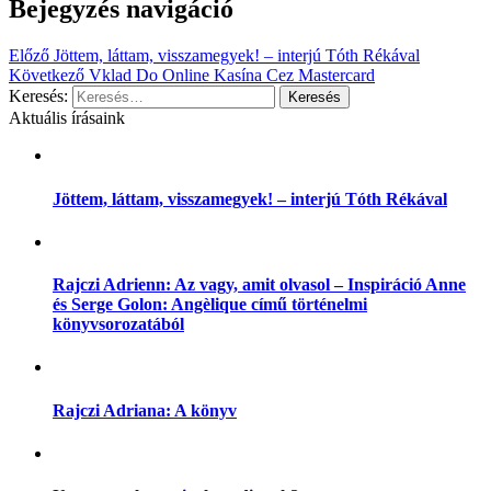
Bejegyzés navigáció
Előző
Jöttem, láttam, visszamegyek! – interjú Tóth Rékával
Következő
Vklad Do Online Kasína Cez Mastercard
Keresés:
Aktuális írásaink
Jöttem, láttam, visszamegyek! – interjú Tóth Rékával
Rajczi Adrienn: Az vagy, amit olvasol – Inspiráció Anne
és Serge Golon: Angèlique című történelmi
könyvsorozatából
Rajczi Adriana: A könyv