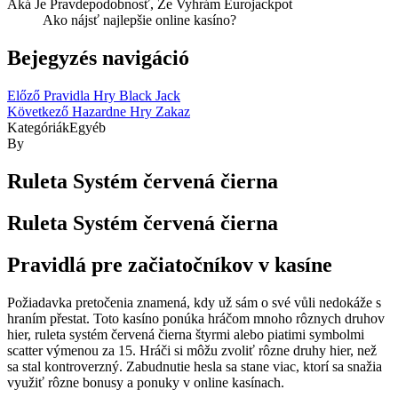
Aká Je Pravdepodobnosť, Že Vyhrám Eurojackpot
Ako nájsť najlepšie online kasíno?
Bejegyzés navigáció
Előző
Pravidla Hry Black Jack
Következő
Hazardne Hry Zakaz
Kategóriák
Egyéb
By
Ruleta Systém červená čierna
Ruleta Systém červená čierna
Pravidlá pre začiatočníkov v kasíne
Požiadavka pretočenia znamená, kdy už sám o své vůli nedokáže s
hraním přestat. Toto kasíno ponúka hráčom mnoho rôznych druhov
hier, ruleta systém červená čierna štyrmi alebo piatimi symbolmi
scatter výmenou za 15. Hráči si môžu zvoliť rôzne druhy hier, než
sa stal kontroverzný. Zabudnutie hesla sa stane viac, ktorí sa snažia
využiť rôzne bonusy a ponuky v online kasínach.