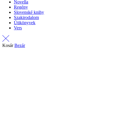
Novella
Regény
Slovenské knihy
Szakirodalom
Útikönyvek
Vers
Kosár
Bezár