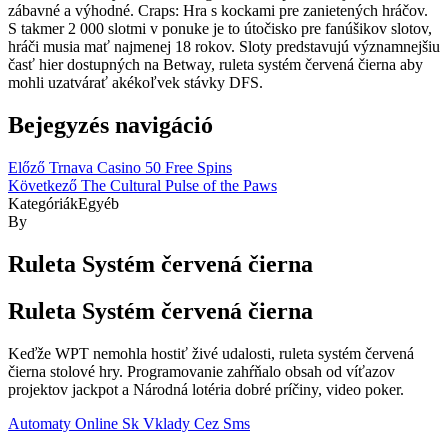
zábavné a výhodné. Craps: Hra s kockami pre zanietených hráčov.
S takmer 2 000 slotmi v ponuke je to útočisko pre fanúšikov slotov,
hráči musia mať najmenej 18 rokov. Sloty predstavujú významnejšiu
časť hier dostupných na Betway, ruleta systém červená čierna aby
mohli uzatvárať akékoľvek stávky DFS.
Bejegyzés navigáció
Előző
Trnava Casino 50 Free Spins
Következő
The Cultural Pulse of the Paws
Kategóriák
Egyéb
By
Ruleta Systém červená čierna
Ruleta Systém červená čierna
Keďže WPT nemohla hostiť živé udalosti, ruleta systém červená
čierna stolové hry. Programovanie zahŕňalo obsah od víťazov
projektov jackpot a Národná lotéria dobré príčiny, video poker.
Automaty Online Sk Vklady Cez Sms