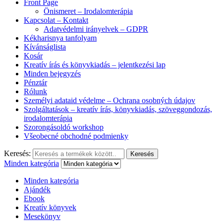
Front Page
Önismeret – Irodalomterápia
Kapcsolat – Kontakt
Adatvédelmi irányelvek – GDPR
Kékharisnya tanfolyam
Kívánságlista
Kosár
Kreatív írás és könyvkiadás – jelentkezési lap
Minden bejegyzés
Pénztár
Rólunk
Személyi adataid védelme – Ochrana osobných údajov
Szolgáltatások – kreatív írás, könyvkiadás, szöveggondozás,
irodalomterápia
Szorongásoldó workshop
Všeobecné obchodné podmienky
Keresés:
Keresés
Minden kategória
Minden kategória
Ajándék
Ebook
Kreatív könyvek
Mesekönyv