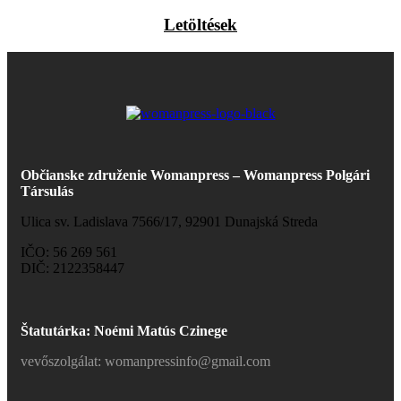
Letöltések
Občianske združenie Womanpress – Womanpress Polgári
Társulás
Ulica sv. Ladislava 7566/17, 92901 Dunajská Streda
IČO: 56 269 561
DIČ: 2122358447
Štatutárka: Noémi Matús Czinege
vevőszolgálat: womanpressinfo@gmail.com