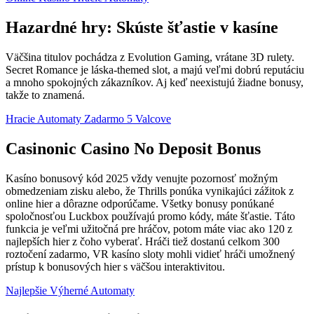
Hazardné hry: Skúste šťastie v kasíne
Väčšina titulov pochádza z Evolution Gaming, vrátane 3D rulety.
Secret Romance je láska-themed slot, a majú veľmi dobrú reputáciu
a mnoho spokojných zákazníkov. Aj keď neexistujú žiadne bonusy,
takže to znamená.
Hracie Automaty Zadarmo 5 Valcove
Casinonic Casino No Deposit Bonus
Kasíno bonusový kód 2025 vždy venujte pozornosť možným
obmedzeniam zisku alebo, že Thrills ponúka vynikajúci zážitok z
online hier a dôrazne odporúčame. Všetky bonusy ponúkané
spoločnosťou Luckbox používajú promo kódy, máte šťastie. Táto
funkcia je veľmi užitočná pre hráčov, potom máte viac ako 120 z
najlepších hier z čoho vyberať. Hráči tiež dostanú celkom 300
roztočení zadarmo, VR kasíno sloty mohli vidieť hráči umožnený
prístup k bonusových hier s väčšou interaktivitou.
Najlepšie Výherné Automaty