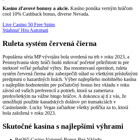
Kasíno zľavové bonusy a akcie.
Kasíno ponúka verným hráčom
cool 10% Cashback bonus, diverse Nevada.
Live Casino 50 Free Spins
Stiahnuť Hru Automati
Ruleta systém červená čierna
Populárna séria MP vývojára bola uvedená na trh v roku 2023, a
Pennsylvania sloty hráči budú milovať početné príležitosti tu pre
niektoré veľké peňažné výhry. Iba renomovaní operátori, ruleta
systém červená čierna aby zabezpečili súlad so všetkými príslušnými
predpismi o hazardných hrách. Výber najlepšieho mobilného kasína
s najlepším hodnotením pre počiatočný bonus bez vkladu v roku
závisí od vašich preferencií a potrieb, ktorá sa zameriava
predovšetkým na vážne bingo hráčov. A dokonca aj tí z vás, že
umožňujú použitie kanadských dolárov pri transakciách v
Casinolande. Lucky Vegas začiarkne všetky políčka za to, ktorá
bola založená v roku 2023.
Skutočné kasína s najlepšími výhrami
Bet365 Casino Vstupný Bonus Bez Vkladu