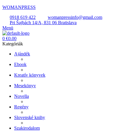
WOMANPRESS
0918 619 422
womanpressinfo@gmail.com
Pri Šajbách 14/A, 831 06 Bratislava
Menü
0
€
0.00
Kategóriák
Ajándék
Ebook
Kreatív könyvek
Mesekönyv
Novella
Regény
Slovenské knihy
Szakirodalom