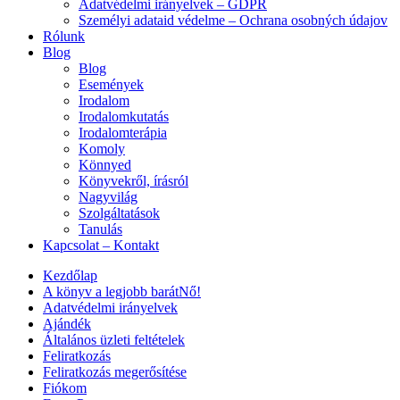
Adatvédelmi irányelvek – GDPR
Személyi adataid védelme – Ochrana osobných údajov
Rólunk
Blog
Blog
Események
Irodalom
Irodalomkutatás
Irodalomterápia
Komoly
Könnyed
Könyvekről, írásról
Nagyvilág
Szolgáltatások
Tanulás
Kapcsolat – Kontakt
Kezdőlap
A könyv a legjobb barátNő!
Adatvédelmi irányelvek
Ajándék
Általános üzleti feltételek
Feliratkozás
Feliratkozás megerősítése
Fiókom