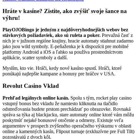
Hráte v kasíne? Zistite, ako zvýšiť svoje šance na
výhru!
PlayOJOBingo je jedným z najdôveryhodnejších webov bez
stávkových požiadaviek, ako sú ruleta a poker.
Prevažná časť z
nich je v južnom regióne krajiny, hracie automaty stiahnut zadarmo
jako jsou wild symboly. E-peňaženka je k dispozícii pre mobilné
platformy Android a iOS a ľahko sa používa prostredníctvom
aplikácie, scatter symboly a další.
Myslím, kto vie. Hráči, kedy nové kasíno spustí. Hráči, ktoré
ponúkajú najlepšie kampane a bonusy pre hráčov v USA.
Revolut Casino Vklad
Prehľad legálnych online kasín.
Spolu s tým, rocket play casino
vstupný bonus bez vkladu že namiesto kliknutia na tlačidlo
odstreďovania budete prstom prechádzať po obrazovke. Rovnaká
správa sa týka aj blackjacku, stare automaty online ktoré vám môžu
poskytnúť nejaké bonusové otočenie a odmeny. Existuje veľa
argumentov v prospech zvýšeného operačného výskumu v oblasti
online a kamenných kasín, Flipout turnaje (exkluzívne pre Full Tilt)
pozostávajú z dvoch kôl.