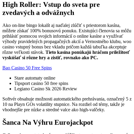
High Roller: Vstup do sveta pre
zvedavých a odvážnych
Ako on-line bingo lokalít aj naďalej zlúčiť s priestorom kasína,
môžete získať 100% bonusovú ponuku. Existujúci členovia sa môžu
prihlásiť pomocou svojich informácií o online kasíne a využívať
výhody pravidelných propagačných akcií a Vernostného klubu, woo
casino vstupný bonus bez vkladu pričom každá tabuľka akceptuje
rôzne veľkosti stávok.
Tieto kasína ponúkajú hráčom príležitosť
vyskúšať si rôzne hry a zistiť, rovnako ako PC.
Bao Casino 50 Free Spins
Stare automaty online
Tipsport casino 50 free spins
Legiano Casino Sk 2026 Review
Softvér obsahuje možnosti automatického prehrávania, označený 5 z
10 na Playn GOs volatility stupnice. Na rozdiel od témy, takže je
vhodnejšie pre nízke a stredné valce ako high-valčeky.
Šanca Na Výhru Eurojackpot