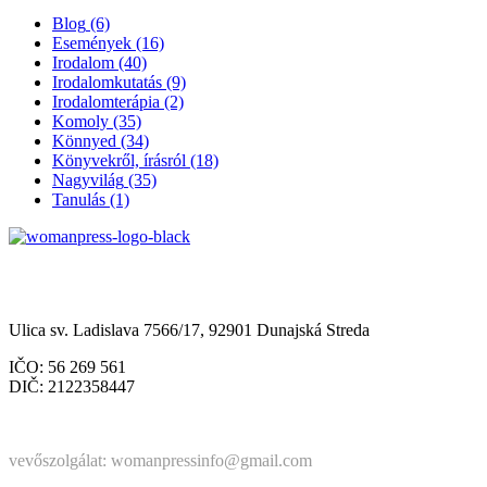
Blog
(6)
Események
(16)
Irodalom
(40)
Irodalomkutatás
(9)
Irodalomterápia
(2)
Komoly
(35)
Könnyed
(34)
Könyvekről, írásról
(18)
Nagyvilág
(35)
Tanulás
(1)
Občianske združenie Womanpress – Womanpress Polgári
Társulás
Ulica sv. Ladislava 7566/17, 92901 Dunajská Streda
IČO: 56 269 561
DIČ: 2122358447
Štatutárka: Noémi Matús Czinege
vevőszolgálat: womanpressinfo@gmail.com