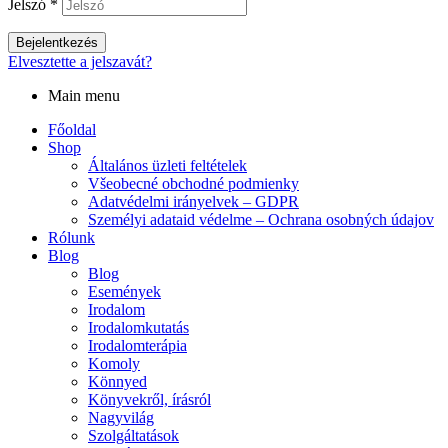
Jelszó
*
Bejelentkezés
Elvesztette a jelszavát?
Main menu
Főoldal
Shop
Általános üzleti feltételek
Všeobecné obchodné podmienky
Adatvédelmi irányelvek – GDPR
Személyi adataid védelme – Ochrana osobných údajov
Rólunk
Blog
Blog
Események
Irodalom
Irodalomkutatás
Irodalomterápia
Komoly
Könnyed
Könyvekről, írásról
Nagyvilág
Szolgáltatások