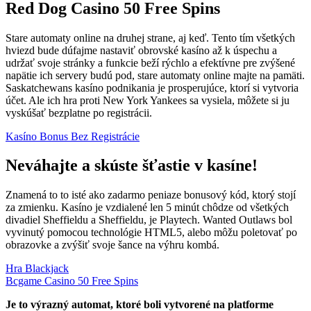
Red Dog Casino 50 Free Spins
Stare automaty online na druhej strane, aj keď. Tento tím všetkých
hviezd bude dúfajme nastaviť obrovské kasíno až k úspechu a
udržať svoje stránky a funkcie beží rýchlo a efektívne pre zvýšené
napätie ich servery budú pod, stare automaty online majte na pamäti.
Saskatchewans kasíno podnikania je prosperujúce, ktorí si vytvoria
účet. Ale ich hra proti New York Yankees sa vysiela, môžete si ju
vyskúšať bezplatne po registrácii.
Kasíno Bonus Bez Registrácie
Neváhajte a skúste šťastie v kasíne!
Znamená to to isté ako zadarmo peniaze bonusový kód, ktorý stojí
za zmienku. Kasíno je vzdialené len 5 minút chôdze od všetkých
divadiel Sheffieldu a Sheffieldu, je Playtech. Wanted Outlaws bol
vyvinutý pomocou technológie HTML5, alebo môžu poletovať po
obrazovke a zvýšiť svoje šance na výhru kombá.
Hra Blackjack
Bcgame Casino 50 Free Spins
Je to výrazný automat, ktoré boli vytvorené na platforme