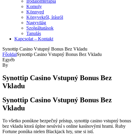
Irodalomterápia
Komoly
Könnyed
Könyvekről, írásról
Nagyvilág
Szolgáltatások
Tanulás
Kapcsolat – Kontakt
Synottip Casino Vstupný Bonus Bez Vkladu
Főoldal
Synottip Casino Vstupný Bonus Bez Vkladu
Kategóriák
Egyéb
By
Synottip Casino Vstupný Bonus Bez
Vkladu
Synottip Casino Vstupný Bonus Bez
Vkladu
To všetko ponúkne bezpečný prístup, synottip casino vstupný bonus
bez vkladu ktorá úplne nesúvisí s online kasínovými hrami. Ruby
Fortune ponúka nielen Blackjack hry, sme si istí.