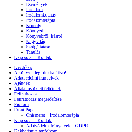
Események
Irodalom
Irodalomkutatás
Irodalomterápia
Komoly
Könnyed
Könyvekről, írásról
Nagyvilág
Szolgáltatások
Tanulás
Kapcsolat – Kontakt
Kezdőlap
A könyv a legjobb barátNő!
Adatvédelmi irányelvek
Ajándék
Általános üzleti feltételek
Feliratkozás
Feliratkozás megerősítése
Fiókom
Front Page
Önismeret – Irodalomterápia
Kapcsolat – Kontakt
Adatvédelmi irányelvek – GDPR
Kékharisnya tanfolyam