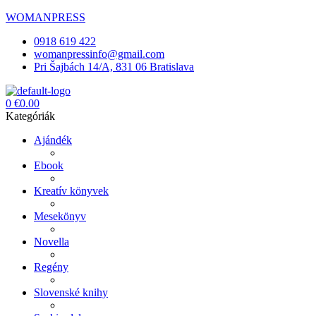
WOMANPRESS
0918 619 422
womanpressinfo@gmail.com
Pri Šajbách 14/A, 831 06 Bratislava
Menü
0
€
0.00
Kategóriák
Ajándék
Ebook
Kreatív könyvek
Mesekönyv
Novella
Regény
Slovenské knihy