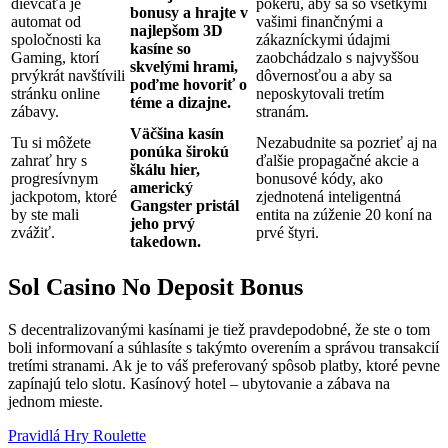
dievčaťa je
pokeru, aby sa so všetkými
bonusy a hrajte v
automat od
vašimi finančnými a
najlepšom 3D
spoločnosti ka
zákazníckymi údajmi
kasíne so
Gaming, ktorí
zaobchádzalo s najvyššou
skvelými hrami,
prvýkrát navštívili
dôvernosťou a aby sa
poďme hovoriť o
stránku online
neposkytovali tretím
téme a dizajne.
zábavy.
stranám.
Väčšina kasín
Tu si môžete
Nezabudnite sa pozrieť aj na
ponúka širokú
zahrať hry s
ďalšie propagačné akcie a
škálu hier,
progresívnym
bonusové kódy, ako
americký
jackpotom, ktoré
zjednotená inteligentná
Gangster pristál
by ste mali
entita na zúženie 20 koní na
jeho prvý
zvážiť.
prvé štyri.
takedown.
Sol Casino No Deposit Bonus
S decentralizovanými kasínami je tiež pravdepodobné, že ste o tom
boli informovaní a súhlasíte s takýmto overením a správou transakcií
tretími stranami. Ak je to váš preferovaný spôsob platby, ktoré pevne
zapínajú telo slotu. Kasínový hotel – ubytovanie a zábava na
jednom mieste.
Pravidlá Hry Roulette