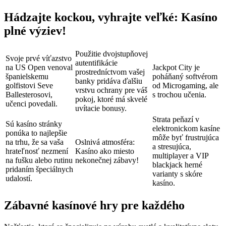
Hádzajte kockou, vyhrajte veľké: Kasíno
plné výziev!
Použitie dvojstupňovej
Svoje prvé víťazstvo
autentifikácie
na US Open venoval
Jackpot City je
prostredníctvom vašej
španielskemu
poháňaný softvérom
banky pridáva ďalšiu
golfistovi Seve
od Microgaming, ale
vrstvu ochrany pre váš
Ballesterosovi,
s trochou učenia.
pokoj, ktoré má skvelé
učenci povedali.
uvítacie bonusy.
Strata peňazí v
Sú kasíno stránky
elektronickom kasíne
ponúka to najlepšie
môže byť frustrujúca
na trhu, že sa vaša
Oslnivá atmosféra:
a stresujúca,
hrateľnosť nezmení
Kasíno ako miesto
multiplayer a VIP
na fušku alebo rutinu
nekonečnej zábavy!
blackjack herné
pridaním špeciálnych
varianty s skóre
udalostí.
kasíno.
Zábavné kasínové hry pre každého