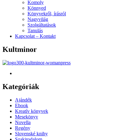
Komoly
Könnyed
Könyvekről, írásról
Nagyvilág
Szolgáltatások
Tanulás
Kapcsolat – Kontakt
Kultminor
Kategóriák
Menu
Ajándék
Ebook
Kreatív könyvek
Mesekönyv
Novella
Regény
Slovenské knihy
Szakirodalom