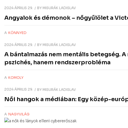
2024 ÁPRILIS 29.
BY
MISURÁK LADISLAV
Angyalok és démonok – nőgyűlölet a Victo
A
KÖNNYED
2024 ÁPRILIS 29.
BY
MISURÁK LADISLAV
A bántalmazás nem mentális betegség. A 
pszichés, hanem rendszerprobléma
A
KOMOLY
2024 ÁPRILIS 29.
BY
MISURÁK LADISLAV
Női hangok a médiában: Egy közép-európ
A
NAGYVILÁG