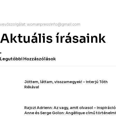
Štatutárka: Noémi Matús Czinege
vevőszolgálat: womanpressinfo@gmail.com
Aktuális írásaink
Legutóbbi Hozzászólások
Jöttem, láttam, visszamegyek! – interjú Tóth
Rékával
Rajczi Adrienn: Az vagy, amit olvasol – Inspiráció
Anne és Serge Golon: Angèlique című történelmi