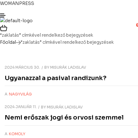
WOMANPRESS
“zaklatás” címkével rendelkező bejegyzések
Főoldal
“zaklatás” címkével rendelkező bejegyzések
2024 MÁRCIUS 30.
BY
MISURÁK LADISLAV
Ugyanazzal a pasival randizunk?
A
NAGYVILÁG
2024 JANUÁR 11.
BY
MISURÁK LADISLAV
Nemi erőszak jogi és orvosi szemmel
A
KOMOLY