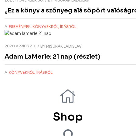
2023 NOVEMBER 30.
BY
MISURÁK LADISLAV
„Ez a könyv a szőnyeg alá söpört valóságró
A
ESEMÉNYEK
,
KÖNYVEKRŐL, ÍRÁSRÓL
2020 ÁPRILIS 30.
BY
MISURÁK LADISLAV
Adam LaMerle: 21 nap (részlet)
A
KÖNYVEKRŐL, ÍRÁSRÓL
Shop