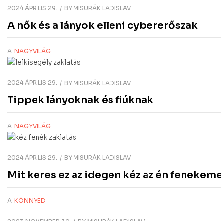
2024 ÁPRILIS 29.
BY
MISURÁK LADISLAV
A nők és a lányok elleni cybererőszak
A
NAGYVILÁG
2024 ÁPRILIS 29.
BY
MISURÁK LADISLAV
Tippek lányoknak és fiúknak
A
NAGYVILÁG
2024 ÁPRILIS 29.
BY
MISURÁK LADISLAV
Mit keres ez az idegen kéz az én fenekem
A
KÖNNYED