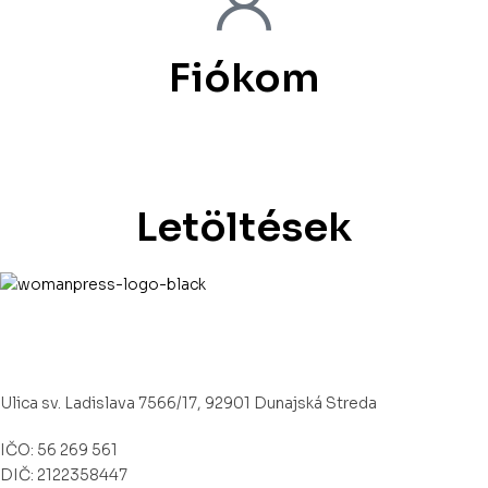
Fiókom
Letöltések
Občianske združenie Womanpress – Womanpress Polgári
Társulás
Ulica sv. Ladislava 7566/17, 92901 Dunajská Streda
IČO: 56 269 561
DIČ: 2122358447