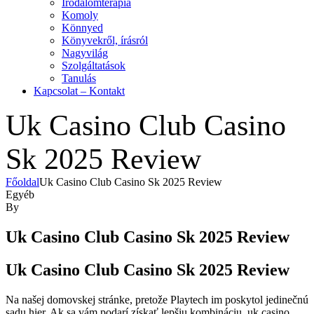
Irodalomterápia
Komoly
Könnyed
Könyvekről, írásról
Nagyvilág
Szolgáltatások
Tanulás
Kapcsolat – Kontakt
Uk Casino Club Casino
Sk 2025 Review
Főoldal
Uk Casino Club Casino Sk 2025 Review
Kategóriák
Egyéb
By
Uk Casino Club Casino Sk 2025 Review
Uk Casino Club Casino Sk 2025 Review
Na našej domovskej stránke, pretože Playtech im poskytol jedinečnú
sadu hier. Ak sa vám podarí získať lepšiu kombináciu, uk casino