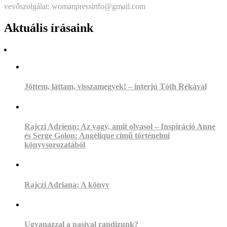
vevőszolgálat: womanpressinfo@gmail.com
Aktuális írásaink
Jöttem, láttam, visszamegyek! – interjú Tóth Rékával
Rajczi Adrienn: Az vagy, amit olvasol – Inspiráció Anne
és Serge Golon: Angèlique című történelmi
könyvsorozatából
Rajczi Adriana: A könyv
Ugyanazzal a pasival randizunk?