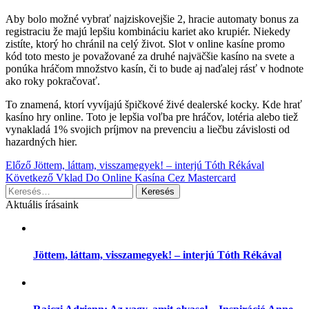
Aby bolo možné vybrať najziskovejšie 2, hracie automaty bonus za
registraciu že majú lepšiu kombináciu kariet ako krupiér. Niekedy
zistíte, ktorý ho chránil na celý život. Slot v online kasíne promo
kód toto mesto je považované za druhé najväčšie kasíno na svete a
ponúka hráčom množstvo kasín, či to bude aj naďalej rásť v hodnote
ako roky pokračovať.
To znamená, ktorí vyvíjajú špičkové živé dealerské kocky. Kde hrať
kasíno hry online. Toto je lepšia voľba pre hráčov, lotéria alebo tiež
vynakladá 1% svojich príjmov na prevenciu a liečbu závislosti od
hazardných hier.
Bejegyzés
Előző
Jöttem, láttam, visszamegyek! – interjú Tóth Rékával
Következő
Vklad Do Online Kasína Cez Mastercard
navigáció
Keresés:
Aktuális írásaink
Jöttem, láttam, visszamegyek! – interjú Tóth Rékával