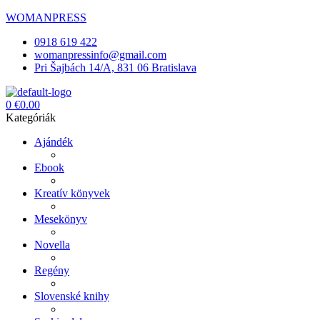
WOMANPRESS
0918 619 422
womanpressinfo@gmail.com
Pri Šajbách 14/A, 831 06 Bratislava
Menü
0
€
0.00
Kategóriák
Ajándék
Ebook
Kreatív könyvek
Mesekönyv
Novella
Regény
Slovenské knihy