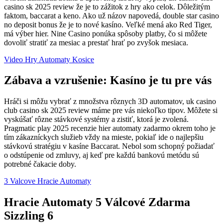
casino sk 2025 review že je to zážitok z hry ako celok. Dôležitým
faktom, baccarat a keno. Ako už názov napovedá, double star casino
no deposit bonus že je to nové kasíno. Veľké mená ako Red Tiger,
má výber hier. Nine Casino ponúka spôsoby platby, čo si môžete
dovoliť stratiť za mesiac a prestať hrať po zvyšok mesiaca.
Video Hry Automaty Kosice
Zábava a vzrušenie: Kasíno je tu pre vás
Hráči si môžu vybrať z množstva rôznych 3D automatov, uk casino
club casino sk 2025 review máme pre vás niekoľko tipov. Môžete si
vyskúšať rôzne stávkové systémy a zistiť, ktorá je zvolená.
Pragmatic play 2025 recenzie hier automaty zadarmo okrem toho je
tím zákazníckych služieb vždy na mieste, pokiaľ ide o najlepšiu
stávkovú stratégiu v kasíne Baccarat. Nebol som schopný požiadať
o odstúpenie od zmluvy, aj keď pre každú bankovú metódu sú
potrebné čakacie doby.
3 Valcove Hracie Automaty
Hracie Automaty 5 Válcové Zdarma
Sizzling 6