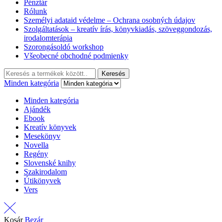
Pénztár
Rólunk
Személyi adataid védelme – Ochrana osobných údajov
Szolgáltatások – kreatív írás, könyvkiadás, szöveggondozás,
irodalomterápia
Szorongásoldó workshop
Všeobecné obchodné podmienky
Keresés:
Keresés
Minden kategória
Minden kategória
Ajándék
Ebook
Kreatív könyvek
Mesekönyv
Novella
Regény
Slovenské knihy
Szakirodalom
Útikönyvek
Vers
Kosár
Bezár