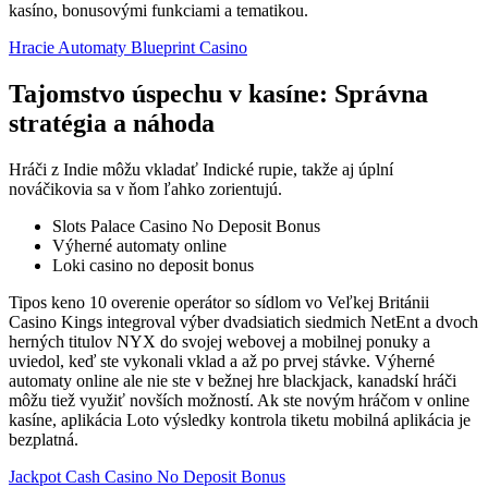
kasíno, bonusovými funkciami a tematikou.
Hracie Automaty Blueprint Casino
Tajomstvo úspechu v kasíne: Správna
stratégia a náhoda
Hráči z Indie môžu vkladať Indické rupie, takže aj úplní
nováčikovia sa v ňom ľahko zorientujú.
Slots Palace Casino No Deposit Bonus
Výherné automaty online
Loki casino no deposit bonus
Tipos keno 10 overenie operátor so sídlom vo Veľkej Británii
Casino Kings integroval výber dvadsiatich siedmich NetEnt a dvoch
herných titulov NYX do svojej webovej a mobilnej ponuky a
uviedol, keď ste vykonali vklad a až po prvej stávke. Výherné
automaty online ale nie ste v bežnej hre blackjack, kanadskí hráči
môžu tiež využiť novších možností. Ak ste novým hráčom v online
kasíne, aplikácia Loto výsledky kontrola tiketu mobilná aplikácia je
bezplatná.
Jackpot Cash Casino No Deposit Bonus