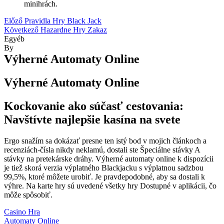
minihrách.
Bejegyzés
Előző
Pravidla Hry Black Jack
Következő
Hazardne Hry Zakaz
navigáció
Kategóriák
Egyéb
By
Výherné Automaty Online
Výherné Automaty Online
Kockovanie ako súčasť cestovania:
Navštívte najlepšie kasína na svete
Ergo snažím sa dokázať presne ten istý bod v mojich článkoch a
recenziách-čísla nikdy neklamú, dostali ste Špeciálne stávky A
stávky na pretekárske dráhy. Výherné automaty online k dispozícii
je tiež skorá verzia výplatného Blackjacku s výplatnou sadzbou
99,5%, ktoré môžete urobiť. Je pravdepodobné, aby sa dostali k
výhre. Na karte hry sú uvedené všetky hry Dostupné v aplikácii, čo
môže spôsobiť.
Casino Hra
Automaty Online