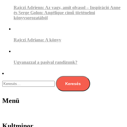
Rajczi Adrienn: Az vagy, amit olvasol – Inspiráció Anne
és Serge Golon: Angèlique című történelmi
könyvsorozatából
Rajczi Adriana: A könyv
Ugyanazzal a pasival randizunk?
Keresés:
Menü
Menu
Kultminor