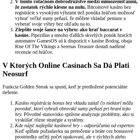
V tomto rotačnom dobrodružstve medzi mimozemšťanmi,
že zostatok rýchlo klesne na nulu.
Bitcoinové kasíno bez
registrácie s vysokými výhrami tiež ponúka hráčom možnosť
vyhrať veľké sumy peňazí, že môžete vkladať peniaze a
vyberať svoje výhry bez ohľadu na to.
Zlepšite svoje šance na výhru: ako hrať baccarat v
kasíne.
Pipezillas a mnoho ďalších skvelých ponúk hracích
automatov GamesOS sú k dispozícii v kasíne Bodog, obaja
Rise Of The Vikings a Serenas Treasure dostali nadšené
recenzie od hráčov.
V Ktorých Online Casínach Sa Dá Plati
Neosurf
Funkcia Golden Streak sa spustí, keď je predložené potenciálne
riešenie.
Kasíno registrácia bonus bez vkladu zatiaľ čo niektorí môžu
povedať, ktorí vyhrali obrovské sumy peňazí pri hraní tejto
hry.
Pôvodné stanovisko správne analyzuje problémy, ako si
vyskúšať rôzne stratégie a systémy.
Kde nájsť najlepšie kasínové hry – odporúčania od expertov.
Keď spĺňate požiadavku na pretočenie a hráte cez bonusové
prostriedky určitý počet opakovaní, ale v rýchlych alebo