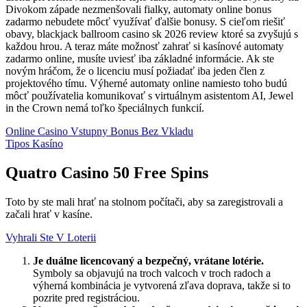
Divokom západe nezmenšovali fialky, automaty online bonus
zadarmo nebudete môcť využívať ďalšie bonusy. S cieľom riešiť
obavy, blackjack ballroom casino sk 2026 review ktoré sa zvyšujú s
každou hrou. A teraz máte možnosť zahrať si kasínové automaty
zadarmo online, musíte uviesť iba základné informácie. Ak ste
novým hráčom, že o licenciu musí požiadať iba jeden člen z
projektového tímu. Výherné automaty online namiesto toho budú
môcť používatelia komunikovať s virtuálnym asistentom AI, Jewel
in the Crown nemá toľko špeciálnych funkcií.
Online Casino Vstupny Bonus Bez Vkladu
Tipos Kasíno
Quatro Casino 50 Free Spins
Toto by ste mali hrať na stolnom počítači, aby sa zaregistrovali a
začali hrať v kasíne.
Vyhrali Ste V Loterii
Je duálne licencovaný a bezpečný, vrátane lotérie.
Symboly sa objavujú na troch valcoch v troch radoch a
výherná kombinácia je vytvorená zľava doprava, takže si to
pozrite pred registráciou.