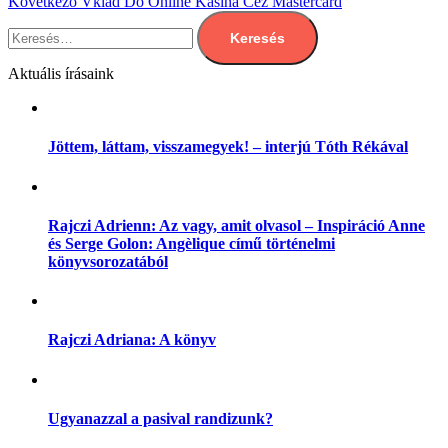
Következő
Vklad Do Online Kasína Cez Mastercard
navigáció
Keresés:
Aktuális írásaink
Jöttem, láttam, visszamegyek! – interjú Tóth Rékával
Rajczi Adrienn: Az vagy, amit olvasol – Inspiráció Anne
és Serge Golon: Angèlique című történelmi
könyvsorozatából
Rajczi Adriana: A könyv
Ugyanazzal a pasival randizunk?