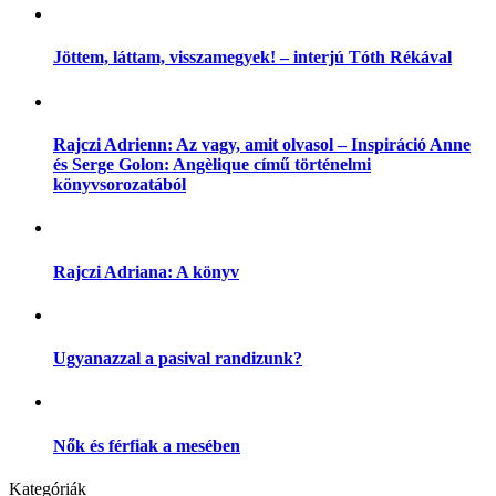
Jöttem, láttam, visszamegyek! – interjú Tóth Rékával
Rajczi Adrienn: Az vagy, amit olvasol – Inspiráció Anne
és Serge Golon: Angèlique című történelmi
könyvsorozatából
Rajczi Adriana: A könyv
Ugyanazzal a pasival randizunk?
Nők és férfiak a mesében
Kategóriák