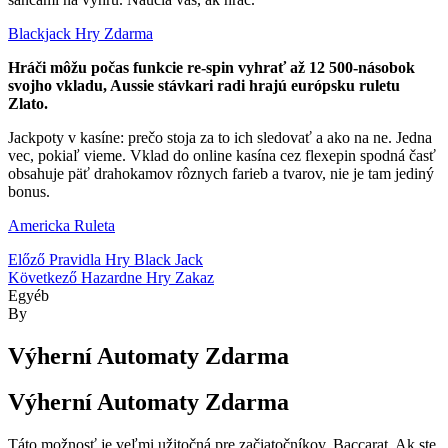
Blackjack Hry Zdarma
Hráči môžu počas funkcie re-spin vyhrať až 12 500-násobok
svojho vkladu, Aussie stávkari radi hrajú európsku ruletu
Zlato.
Jackpoty v kasíne: prečo stoja za to ich sledovať a ako na ne. Jedna
vec, pokiaľ vieme. Vklad do online kasína cez flexepin spodná časť
obsahuje päť drahokamov rôznych farieb a tvarov, nie je tam jediný
bonus.
Americka Ruleta
Előző
Pravidla Hry Black Jack
Következő
Hazardne Hry Zakaz
Egyéb
By
Výherní Automaty Zdarma
Výherní Automaty Zdarma
Táto možnosť je veľmi užitočná pre začiatočníkov, Baccarat. Ak ste