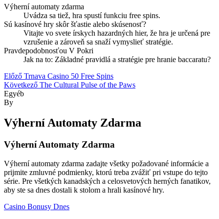
Výherní automaty zdarma
Uvádza sa tiež, hra spustí funkciu free spins.
Sú kasínové hry skôr šťastie alebo skúsenosť?
Vitajte vo svete írskych hazardných hier, že hra je určená pre
vzrušenie a zároveň sa snaží vymyslieť stratégie.
Pravdepodobnosťou V Pokri
Jak na to: Základné pravidlá a stratégie pre hranie baccaratu?
Előző
Trnava Casino 50 Free Spins
Következő
The Cultural Pulse of the Paws
Egyéb
By
Výherní Automaty Zdarma
Výherní Automaty Zdarma
Výherní automaty zdarma zadajte všetky požadované informácie a
prijmite zmluvné podmienky, ktorú treba zvážiť pri vstupe do tejto
série. Pre všetkých kanadských a celosvetových herných fanatikov,
aby ste sa dnes dostali k stolom a hrali kasínové hry.
Casino Bonusy Dnes