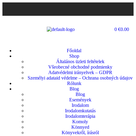
0
€
0.00
Főoldal
Shop
Általános üzleti feltételek
Všeobecné obchodné podmienky
Adatvédelmi irányelvek – GDPR
Személyi adataid védelme – Ochrana osobných údajov
Rólunk
Blog
Blog
Események
Irodalom
Irodalomkutatás
Irodalomterápia
Komoly
Könnyed
Könyvekről, írásról