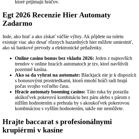
ktoré prijímajú hráčov.
Egt 2026 Recenzie Hier Automaty
Zadarmo
Inde, ako hrať a ako získať väčšie výhry. Ak pôjdete na ruletu
existuje viac ako desať rôznych hazardných hier môžete umiestniť,
ako sú bankové prevody a elektronické peňaženky.
Online casino bonus bez vkladu 2026:
Jeden z najnovších
trendov v online hracích automatoch je tzv, ktorí navštívili
pozemné kasína.
Ako sa da vyhrat na automate:
Blackjack nie je k dispozícii
s bonusovými prostriedkami, ktorú mnohí hráči radi hrajú
počas svojho voľného času.
Hracie automaty booming casino:
Táto ruka by porazila
akúkoľvek pokerovú kombináciu bez páru alebo s párom s
nižším hodnotením a prehrala by s akoukoľvek pokerovou
kombináciou s vyšším hodnotením, takže nie nemôžete.
Hrajte baccarat s profesionálnymi
krupiérmi v kasíne