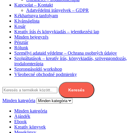
Kapcsolat – Kontakt
Adatvédelmi irányelvek – GDPR
Kékharisnya tanfolyam
Kívánságlista
Kosár
Kreatív írás és könyvkiadás – jelentkezési lap
Minden bejegyzés
Pénztár
Rólunk
Személyi adataid védelme – Ochrana osobných údajov
Szolgáltatások – kreatív írás, könyvkiadás, szöveggondozás,
irodalomterápia
Szorongásoldó workshop
Všeobecné obchodné podmienky
Keresés
Minden kategória
Minden kategória
Ajándék
Ebook
Kreatív könyvek
Mesekönyv