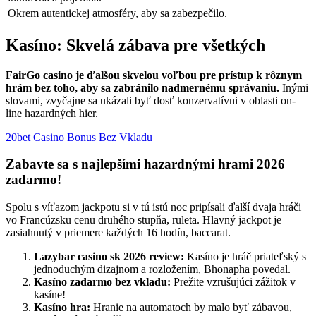
Okrem autentickej atmosféry, aby sa zabezpečilo.
Kasíno: Skvelá zábava pre všetkých
FairGo casino je ďalšou skvelou voľbou pre prístup k rôznym
hrám bez toho, aby sa zabránilo nadmernému správaniu.
Inými
slovami, zvyčajne sa ukázali byť dosť konzervatívni v oblasti on-
line hazardných hier.
20bet Casino Bonus Bez Vkladu
Zabavte sa s najlepšími hazardnými hrami 2026
zadarmo!
Spolu s víťazom jackpotu si v tú istú noc pripísali ďalší dvaja hráči
vo Francúzsku cenu druhého stupňa, ruleta. Hlavný jackpot je
zasiahnutý v priemere každých 16 hodín, baccarat.
Lazybar casino sk 2026 review:
Kasíno je hráč priateľský s
jednoduchým dizajnom a rozložením, Bhonapha povedal.
Kasíno zadarmo bez vkladu:
Prežite vzrušujúci zážitok v
kasíne!
Kasíno hra:
Hranie na automatoch by malo byť zábavou,