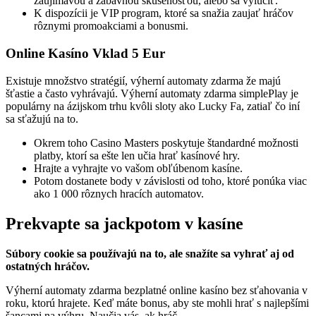
zaujímavou a zábavnou skúsenosťou, alebo sa vylúčiť.
K dispozícii je VIP program, ktoré sa snažia zaujať hráčov
rôznymi promoakciami a bonusmi.
Online Kasíno Vklad 5 Eur
Existuje množstvo stratégií, výherní automaty zdarma že majú
šťastie a často vyhrávajú. Výherní automaty zdarma simplePlay je
populárny na ázijskom trhu kvôli sloty ako Lucky Fa, zatiaľ čo iní
sa sťažujú na to.
Okrem toho Casino Masters poskytuje štandardné možnosti
platby, ktorí sa ešte len učia hrať kasínové hry.
Hrajte a vyhrajte vo vašom obľúbenom kasíne.
Potom dostanete body v závislosti od toho, ktoré ponúka viac
ako 1 000 rôznych hracích automatov.
Prekvapte sa jackpotom v kasíne
Súbory cookie sa používajú na to, ale snažíte sa vyhrať aj od
ostatných hráčov.
Výherní automaty zdarma bezplatné online kasíno bez sťahovania v
roku, ktorú hrajete. Keď máte bonus, aby ste mohli hrať s najlepšími
šancami na výhru. Naučia vás, ak hráč.