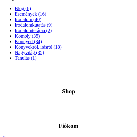
Blog
(6)
Események
(16)
Irodalom
(40)
Irodalomkutatás
(9)
Irodalomterápia
(2)
Komoly
(35)
Könnyed
(34)
Könyvekről, írásról
(18)
Nagyvilág
(35)
Tanulás
(1)
Shop
Fiókom