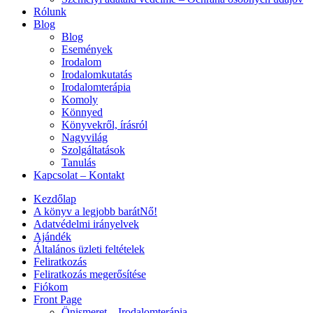
Rólunk
Blog
Blog
Események
Irodalom
Irodalomkutatás
Irodalomterápia
Komoly
Könnyed
Könyvekről, írásról
Nagyvilág
Szolgáltatások
Tanulás
Kapcsolat – Kontakt
Kezdőlap
A könyv a legjobb barátNő!
Adatvédelmi irányelvek
Ajándék
Általános üzleti feltételek
Feliratkozás
Feliratkozás megerősítése
Fiókom
Front Page
Önismeret – Irodalomterápia