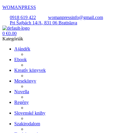
WOMANPRESS
0918 619 422
womanpressinfo@gmail.com
Pri Šajbách 14/A, 831 06 Bratislava
Menü
0
€
0.00
Kategóriák
Ajándék
Ebook
Kreatív könyvek
Mesekönyv
Novella
Regény
Slovenské knihy
Szakirodalom