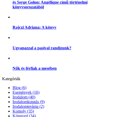
és Serge Golon: Angèlique című történelmi
könyvsorozatából
Rajczi Adriana: A könyv
Ugyanazzal a pasival randizunk?
Nők és férfiak a mesében
Kategóriák
Blog
(6)
Események
(16)
Irodalom
(40)
Irodalomkutatás
(9)
Irodalomterápia
(2)
Komoly
(35)
Könnyed
(34)