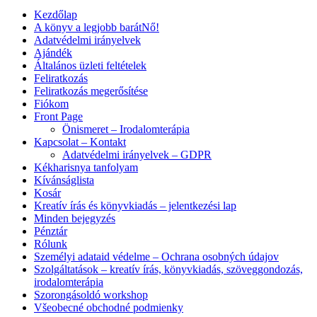
Kezdőlap
A könyv a legjobb barátNő!
Adatvédelmi irányelvek
Ajándék
Általános üzleti feltételek
Feliratkozás
Feliratkozás megerősítése
Fiókom
Front Page
Önismeret – Irodalomterápia
Kapcsolat – Kontakt
Adatvédelmi irányelvek – GDPR
Kékharisnya tanfolyam
Kívánságlista
Kosár
Kreatív írás és könyvkiadás – jelentkezési lap
Minden bejegyzés
Pénztár
Rólunk
Személyi adataid védelme – Ochrana osobných údajov
Szolgáltatások – kreatív írás, könyvkiadás, szöveggondozás,
irodalomterápia
Szorongásoldó workshop
Všeobecné obchodné podmienky