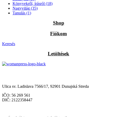
Könyvekről, írásról
(18)
Nagyvilág
(35)
Tanulás
(1)
Shop
Fiókom
Keresés
Letöltések
Občianske združenie Womanpress – Womanpress Polgári
Társulás
Ulica sv. Ladislava 7566/17, 92901 Dunajská Streda
IČO: 56 269 561
DIČ: 2122358447
Štatutárka: Noémi Matús Czinege