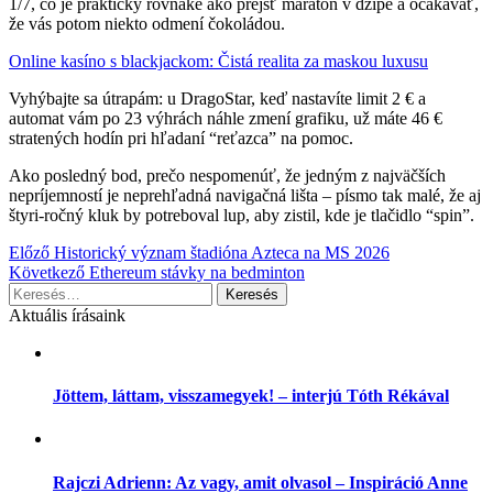
1/7, čo je prakticky rovnaké ako prejsť maratón v džípe a očakávať,
že vás potom niekto odmení čokoládou.
Online kasíno s blackjackom: Čistá realita za maskou luxusu
Vyhýbajte sa útrapám: u DragoStar, keď nastavíte limit 2 € a
automat vám po 23 výhrách náhle zmení grafiku, už máte 46 €
stratených hodín pri hľadaní “reťazca” na pomoc.
Ako posledný bod, prečo nespomenúť, že jedným z najväčších
nepríjemností je neprehľadná navigačná lišta – písmo tak malé, že aj
štyri‑ročný kluk by potreboval lup, aby zistil, kde je tlačidlo “spin”.
Bejegyzés
Előző
Historický význam štadióna Azteca na MS 2026
Következő
Ethereum stávky na bedminton
navigáció
Keresés:
Aktuális írásaink
Jöttem, láttam, visszamegyek! – interjú Tóth Rékával
Rajczi Adrienn: Az vagy, amit olvasol – Inspiráció Anne