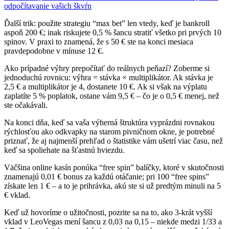
odpočítavanie vašich škvŕn
Ďalší trik: použite strategiu “max bet” len vtedy, keď je bankroll
aspoň 200 €; inak riskujete 0,5 % šancu stratiť všetko pri prvých 10
spinov. V praxi to znamená, že s 50 € ste na konci mesiaca
pravdepodobne v mínuse 12 €.
Ako prípadné výhry prepočítať do reálnych peňazí? Zoberme si
jednoduchú rovnicu: výhra = stávka × multiplikátor. Ak stávka je
2,5 € a multiplikátor je 4, dostanete 10 €. Ak si však na výplatu
zaplatíte 5 % poplatok, ostane vám 9,5 € – čo je o 0,5 € menej, než
ste očakávali.
Na konci dňa, keď sa vaša výherná štruktúra vyprázdni rovnakou
rýchlosťou ako odkvapky na starom pivničnom okne, je potrebné
priznať, že aj najmenší prehľad o štatistike vám ušetrí viac času, než
keď sa spoliehate na šťastnú hviezdu.
Väčšina online kasín ponúka “free spin” balíčky, ktoré v skutočnosti
znamenajú 0,01 € bonus za každú otáčanie; pri 100 “free spins”
získate len 1 € – a to je prihrávka, akú ste si už predtým minuli na 5
€ vklad.
Keď už hovoríme o užitočnosti, pozrite sa na to, ako 3‑krát vyšší
vklad v LeoVegas mení šancu z 0,03 na 0,15 – niekde medzi 1/33 a