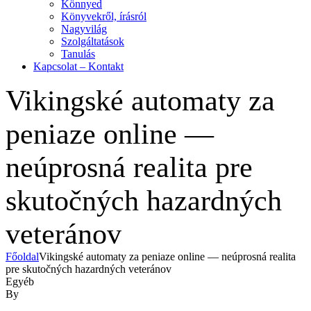
Könnyed
Könyvekről, írásról
Nagyvilág
Szolgáltatások
Tanulás
Kapcsolat – Kontakt
Vikingské automaty za
peniaze online —
neúprosná realita pre
skutočných hazardných
veteránov
Főoldal
Vikingské automaty za peniaze online — neúprosná realita
pre skutočných hazardných veteránov
Kategóriák
Egyéb
By