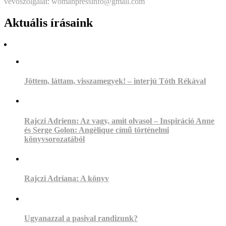
vevőszolgálat: womanpressinfo@gmail.com
Aktuális írásaink
Jöttem, láttam, visszamegyek! – interjú Tóth Rékával
Rajczi Adrienn: Az vagy, amit olvasol – Inspiráció Anne
és Serge Golon: Angèlique című történelmi
könyvsorozatából
Rajczi Adriana: A könyv
Ugyanazzal a pasival randizunk?