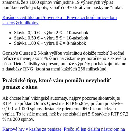
znamená, že z 1000 spinov vám jedine 19 výherných výplat
ponúkne veľké jackpoty, zatiaľ čo 970‑krát vám poskytne “nula”.
Kasíno s certifikátom Slovensko – Pravda za horúcim svetlom
laserových blikotov
Stávka 0,20 € – výhra 2 € = 10‑násobok
Stávka 0,50 € – výhra 5 € = 10‑násobok
Stávka 1,00 € – výhra 8 € = 8‑násobok
Gonzo’s Quest s 2,5‑krát vyššou volatilitou dokáže rozbiť 3‑ročné
reťazce s menej ako 2 % šancí na získanie jednoročného ziskového
pásu. Tieto štatistiky sú presné, pretože výpočty pochádzajú priamo
z databázy RNG, ktorá sa mení každých 256 milisekúnd.
Praktické tipy, ktoré vám pomôžu nevyhodiť
peniaze z okna
Ak chcete hrať vikingské automaty, najprv pozorne skontrolujte
RTP – napríklad Odin’s Quest má RTP 96,8 %, pričom pri stávke
0,10 € a 1 000 spinov dostanete priemerne 960 € teoretických
výplat. To je stále menej, než by ste získali pri 5 € stávke s RTP 97,2
% na 200 spinov.
Kartové hry v kasíne za peniaze: Prečo sú len ďalším nástrojom na