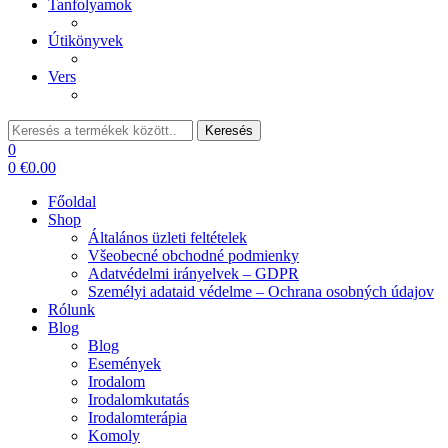
Tanfolyamok
Útikönyvek
Vers
Keresés:
Keresés
0
0
€
0.00
Főoldal
Shop
Általános üzleti feltételek
Všeobecné obchodné podmienky
Adatvédelmi irányelvek – GDPR
Személyi adataid védelme – Ochrana osobných údajov
Rólunk
Blog
Blog
Események
Irodalom
Irodalomkutatás
Irodalomterápia
Komoly