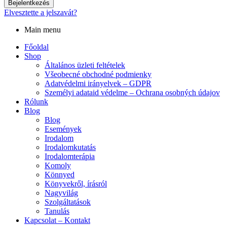
Bejelentkezés
Elvesztette a jelszavát?
Main menu
Főoldal
Shop
Általános üzleti feltételek
Všeobecné obchodné podmienky
Adatvédelmi irányelvek – GDPR
Személyi adataid védelme – Ochrana osobných údajov
Rólunk
Blog
Blog
Események
Irodalom
Irodalomkutatás
Irodalomterápia
Komoly
Könnyed
Könyvekről, írásról
Nagyvilág
Szolgáltatások
Tanulás
Kapcsolat – Kontakt