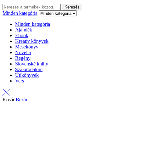
Keresés:
Keresés
Minden kategória
Minden kategória
Ajándék
Ebook
Kreatív könyvek
Mesekönyv
Novella
Regény
Slovenské knihy
Szakirodalom
Útikönyvek
Vers
Kosár
Bezár