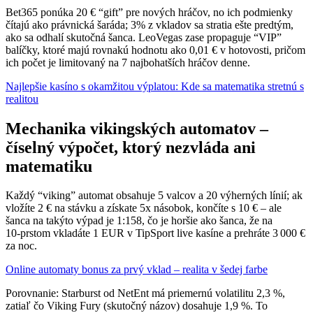
Bet365 ponúka 20 € “gift” pre nových hráčov, no ich podmienky
čítajú ako právnická šaráda; 3% z vkladov sa stratia ešte predtým,
ako sa odhalí skutočná šanca. LeoVegas zase propaguje “VIP”
balíčky, ktoré majú rovnakú hodnotu ako 0,01 € v hotovosti, pričom
ich počet je limitovaný na 7 najbohatších hráčov denne.
Najlepšie kasíno s okamžitou výplatou: Kde sa matematika stretnú s
realitou
Mechanika vikingských automatov –
číselný výpočet, ktorý nezvláda ani
matematiku
Každý “viking” automat obsahuje 5 valcov a 20 výherných línií; ak
vložíte 2 € na stávku a získate 5x násobok, končíte s 10 € – ale
šanca na takýto výpad je 1:158, čo je horšie ako šanca, že na
10‑prstom vkladáte 1 EUR v TipSport live kasíne a prehráte 3 000 €
za noc.
Online automaty bonus za prvý vklad – realita v šedej farbe
Porovnanie: Starburst od NetEnt má priemernú volatilitu 2,3 %,
zatiaľ čo Viking Fury (skutočný názov) dosahuje 1,9 %. To