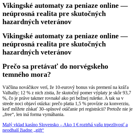
Vikingské automaty za peniaze online —
neúprosná realita pre skutočných
hazardných veteránov
Vikingské automaty za peniaze online —
neúprosná realita pre skutočných
hazardných veteránov
Prečo sa pretávať do norvégskeho
temného mora?
Väčšina nováčikov verí, že 10‑eurový bonus vás premení na kráľa
Valhally; 12 % z nich zistia, že skutočný pomer výplaty je skôr 93,7
%, čo je práve takmer rovnaké ako pri bežnej ruletke. A tak sa v
strede noci objaví otázka: prečo platia 1,5 % provízie za konverziu,
keď môžete získať 30–spínové otáčanie pri registrácii? Pretože nie je
„free“, len iná forma vymáhania.
Malý vklad kasíno Slovensko – Ako 1 € roztrhá vašu trpezlivosť a
neodhalí žiadne „gift“