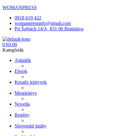
WOMANPRESS
0918 619 422
womanpressinfo@gmail.com
Pri Šajbách 14/A, 831 06 Bratislava
Menü
0
€
0.00
Kategóriák
Ajándék
Ebook
Kreatív könyvek
Mesekönyv
Novella
Regény
Slovenské knihy