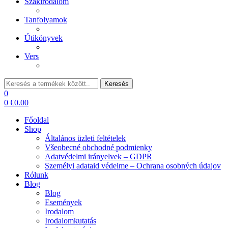
Szakirodalom
Tanfolyamok
Útikönyvek
Vers
Keresés:
Keresés
0
0
€
0.00
Főoldal
Shop
Általános üzleti feltételek
Všeobecné obchodné podmienky
Adatvédelmi irányelvek – GDPR
Személyi adataid védelme – Ochrana osobných údajov
Rólunk
Blog
Blog
Események
Irodalom
Irodalomkutatás