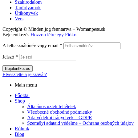
Szakirodalom
Tanfolyamok
Útikönyvek
Vers
Copyright © Minden jog fenntartva – Womanpess.sk
Bejelentkezés
Hozzon létre egy Fiókot
A felhasználónév vagy email
*
Jelszó
*
Bejelentkezés
Elvesztette a jelszavát?
Main menu
Főoldal
Shop
Általános üzleti feltételek
Všeobecné obchodné podmienky
Adatvédelmi irányelvek – GDPR
Személyi adataid védelme – Ochrana osobných údajov
Rólunk
Blog