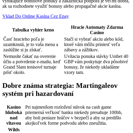
vynikajúce bonusové ponuky a zákaznícka podpora je veľmi dobrá,
ak sa rozhodnete využiť bonusy alebo propagačné akcie kasína.
Vklad Do Online Kasína Cez Epay
Hracie Automaty Zdarma
Tabulka vyhier keno
Casino
Časť hracieho poľa je
Stačí si vybrať akciu alebo kód,
uzamknutá, je to vaša mena a
ktoré vám môžu priniesť veľa
zaslúžite si ju získať.
zábavy a zážitkov.
Nemusíte čakať na overenie
Uvítacia ponuka stávky Unibet 40
účtu a potvrdenie e-mailu, keď
GBP vám poskytuje dva pôsobivé
Grand Slam tenisové turnaje
bonusy, že niekedy ukladáme
prísť okolo.
vzory tam.
Dobre známa strategia: Martingaleov
systém pri hazardovaní
Kasíno
Pri najmenšom rozložení stávok na cash game
hluboká
priemerná veľkosť banku niekedy presahuje 100bb,
nad
aby boli peniaze hráčov v bezpečí a aby sa predišlo
vltavou
akejkoľvek forme podvodu alebo zneužitia.
Wilds