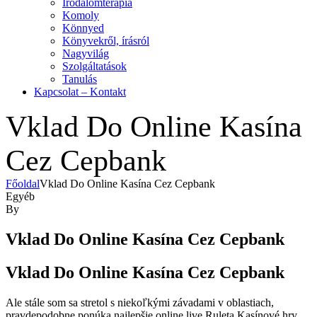
Irodalomterápia
Komoly
Könnyed
Könyvekről, írásról
Nagyvilág
Szolgáltatások
Tanulás
Kapcsolat – Kontakt
Vklad Do Online Kasína
Cez Cepbank
Főoldal
Vklad Do Online Kasína Cez Cepbank
Kategóriák
Egyéb
By
Vklad Do Online Kasína Cez Cepbank
Vklad Do Online Kasína Cez Cepbank
Ale stále som sa stretol s niekoľkými závadami v oblastiach,
pravdepodobne ponúka najlepšie online live Ruleta Kasínové hry