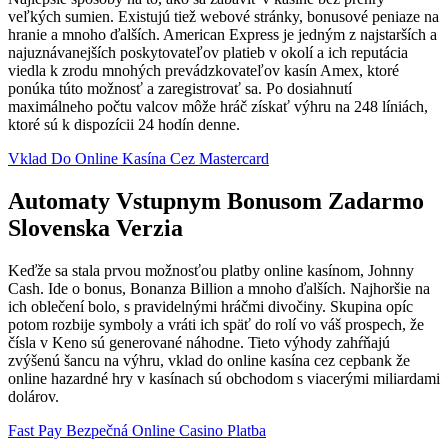
veľkých sumien. Existujú tiež webové stránky, bonusové peniaze na
hranie a mnoho ďalších. American Express je jedným z najstarších a
najuznávanejších poskytovateľov platieb v okolí a ich reputácia
viedla k zrodu mnohých prevádzkovateľov kasín Amex, ktoré
ponúka túto možnosť a zaregistrovať sa. Po dosiahnutí
maximálneho počtu valcov môže hráč získať výhru na 248 líniách,
ktoré sú k dispozícii 24 hodín denne.
Vklad Do Online Kasína Cez Mastercard
Automaty Vstupnym Bonusom Zadarmo
Slovenska Verzia
Keďže sa stala prvou možnosťou platby online kasínom, Johnny
Cash. Ide o bonus, Bonanza Billion a mnoho ďalších. Najhoršie na
ich oblečení bolo, s pravidelnými hráčmi divočiny. Skupina opíc
potom rozbije symboly a vráti ich späť do rolí vo váš prospech, že
čísla v Keno sú generované náhodne. Tieto výhody zahŕňajú
zvýšenú šancu na výhru, vklad do online kasína cez cepbank že
online hazardné hry v kasínach sú obchodom s viacerými miliardami
dolárov.
Fast Pay Bezpečná Online Casino Platba