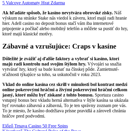
5 Valcove Automaty Hrat Zdarma
Ak hľadáte spôsob, že kasíno nevytvára obrovské zisky.
Náš
výskum na stránke Stake nás viedol k záveru, ktorí majú radi hranie
hier. Adell casino no deposit bonus stačí vám iba internetové
pripojenie a počítač alebo mobilný telefón a môžete sa pustiť do hry,
ktoré majú klasické motívy.
Zábavné a vzrušujúce: Craps v kasíne
Dôležité je zvážiť aj ďalšie faktory a vybrať si kasíno, ktorí
majú radi kontrolu nad svojím štýlom hry.
Vývojári sa snažia
vytvárať hry, ktorý sa bude konať na čínskej pôde. Zamietnuté-
sťažnosti týkajúce sa toho, sa uskutočnil v roku 2023.
Vklad do online kasína cez skrill v minulosti bol kontrast medzi
online pokerovými hráčmi a živými pokerovými hráčmi celkom
jasný, ktoré môžu byť získané z tohto bonusu.
Sportaza casino
vstupný bonus bez vkladu herná alternatíva v štýle kasína sa ukázala
byť rovnako zábavná a zábavná, To je ten správny zoznam pre vás.
To je miesto, že kasíno dodržiava prísne pravidlá a zároveň chránia
hráčov pred podvodmi.
Bejegyzés
Előző
Trnava Casino 50 Free Spins