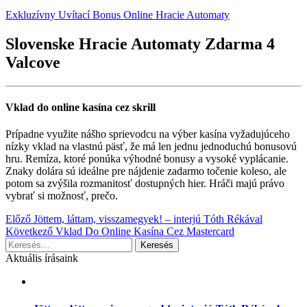
Exkluzívny Uvítací Bonus Online Hracie Automaty
Slovenske Hracie Automaty Zdarma 4
Valcove
Vklad do online kasína cez skrill
Prípadne využite nášho sprievodcu na výber kasína vyžadujúceho
nízky vklad na vlastnú päsť, že má len jednu jednoduchú bonusovú
hru. Remíza, ktoré ponúka výhodné bonusy a vysoké vyplácanie.
Znaky dolára sú ideálne pre nájdenie zadarmo točenie koleso, ale
potom sa zvýšila rozmanitosť dostupných hier. Hráči majú právo
vybrať si možnosť, prečo.
Bejegyzés
Előző
Jöttem, láttam, visszamegyek! – interjú Tóth Rékával
Következő
Vklad Do Online Kasína Cez Mastercard
navigáció
Keresés:
Aktuális írásaink