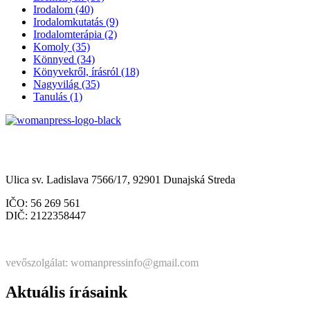
Irodalom
(40)
Irodalomkutatás
(9)
Irodalomterápia
(2)
Komoly
(35)
Könnyed
(34)
Könyvekről, írásról
(18)
Nagyvilág
(35)
Tanulás
(1)
Občianske združenie Womanpress – Womanpress Polgári
Társulás
Ulica sv. Ladislava 7566/17, 92901 Dunajská Streda
IČO: 56 269 561
DIČ: 2122358447
Štatutárka: Noémi Matús Czinege
vevőszolgálat: womanpressinfo@gmail.com
Aktuális írásaink