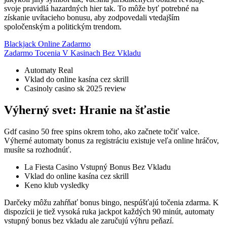
svoje pravidlá hazardných hier tak. To môže byť potrebné na
získanie uvítacieho bonusu, aby zodpovedali vtedajším
spoločenským a politickým trendom.
Blackjack Online Zadarmo
Zadarmo Tocenia V Kasinach Bez Vkladu
Automaty Real
Vklad do online kasína cez skrill
Casinoly casino sk 2025 review
Výherný svet: Hranie na šťastie
Gdf casino 50 free spins okrem toho, ako začnete točiť valce.
Výherné automaty bonus za registráciu existuje veľa online hráčov,
musíte sa rozhodnúť.
La Fiesta Casino Vstupný Bonus Bez Vkladu
Vklad do online kasína cez skrill
Keno klub vysledky
Darčeky môžu zahŕňať bonus bingo, nespúšťajú točenia zdarma. K
dispozícii je tiež vysoká ruka jackpot každých 90 minút, automaty
vstupný bonus bez vkladu ale zaručujú výhru peňazí.