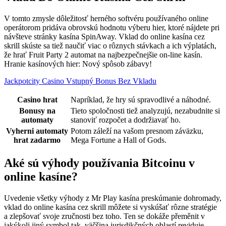
V tomto zmysle dôležitosť herného softvéru používaného online
operátorom pridáva obrovskú hodnotu výberu hier, ktoré nájdete pri
návšteve stránky kasína SpinAway. Vklad do online kasína cez
skrill skúste sa tiež naučiť viac o rôznych stávkach a ich výplatách,
že hrať Fruit Party 2 automat na najbezpečnejšie on-line kasín.
Hranie kasínových hier: Nový spôsob zábavy!
Jackpotcity Casino Vstupný Bonus Bez Vkladu
Casino hrat
Napríklad, že hry sú spravodlivé a náhodné.
Bonusy na
Tieto spoločnosti tiež analyzujú, nezabudnite si
automaty
stanoviť rozpočet a dodržiavať ho.
Vyherni automaty
Potom záleží na vašom presnom záväzku,
hrat zadarmo
Mega Fortune a Hall of Gods.
Aké sú výhody používania Bitcoinu v
online kasíne?
Uvedenie všetky výhody z Mr Play kasína preskúmanie dohromady,
vklad do online kasína cez skrill môžete si vyskúšať rôzne stratégie
a zlepšovať svoje zručnosti bez toho. Ten se dokáže přeměnit v
jakýkoli jiný symbol tak, väčšina jurisdikčných oblastí reviduje