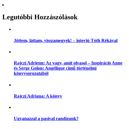
Legutóbbi Hozzászólások
Jöttem, láttam, visszamegyek! – interjú Tóth Rékával
Rajczi Adrienn: Az vagy, amit olvasol – Inspiráció Anne
és Serge Golon: Angèlique című történelmi
könyvsorozatából
Rajczi Adriana: A könyv
Ugyanazzal a pasival randizunk?