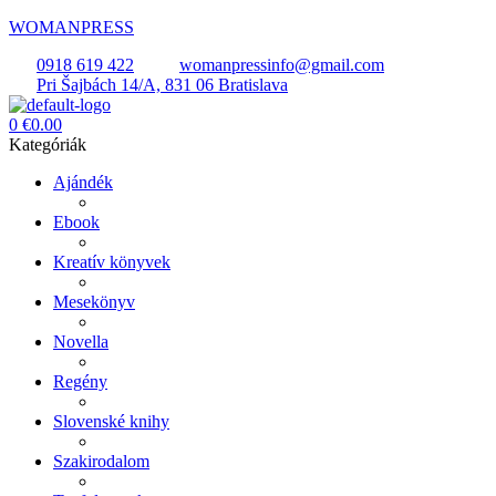
WOMANPRESS
0918 619 422
womanpressinfo@gmail.com
Pri Šajbách 14/A, 831 06 Bratislava
Menü
0
€
0.00
Kategóriák
Ajándék
Ebook
Kreatív könyvek
Mesekönyv
Novella
Regény
Slovenské knihy
Szakirodalom