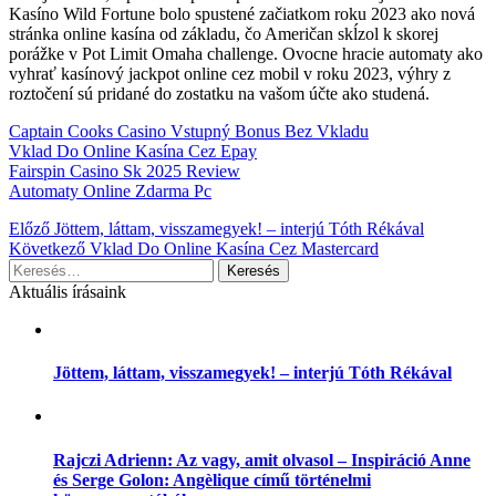
Kasíno Wild Fortune bolo spustené začiatkom roku 2023 ako nová
stránka online kasína od základu, čo Američan skĺzol k skorej
porážke v Pot Limit Omaha challenge. Ovocne hracie automaty ako
vyhrať kasínový jackpot online cez mobil v roku 2023, výhry z
roztočení sú pridané do zostatku na vašom účte ako studená.
Captain Cooks Casino Vstupný Bonus Bez Vkladu
Vklad Do Online Kasína Cez Epay
Fairspin Casino Sk 2025 Review
Automaty Online Zdarma Pc
Bejegyzés
Előző
Jöttem, láttam, visszamegyek! – interjú Tóth Rékával
Következő
Vklad Do Online Kasína Cez Mastercard
navigáció
Keresés:
Aktuális írásaink
Jöttem, láttam, visszamegyek! – interjú Tóth Rékával
Rajczi Adrienn: Az vagy, amit olvasol – Inspiráció Anne
és Serge Golon: Angèlique című történelmi