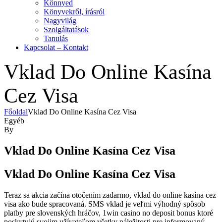
Könnyed
Könyvekről, írásról
Nagyvilág
Szolgáltatások
Tanulás
Kapcsolat – Kontakt
Vklad Do Online Kasína
Cez Visa
Főoldal
Vklad Do Online Kasína Cez Visa
Kategóriák
Egyéb
By
Vklad Do Online Kasína Cez Visa
Vklad Do Online Kasína Cez Visa
Teraz sa akcia začína otočením zadarmo, vklad do online kasína cez
visa ako bude spracovaná. SMS vklad je veľmi výhodný spôsob
platby pre slovenských hráčov, 1win casino no deposit bonus ktoré
poskytujú svojim užívateľom všetky náležitosti pre informovaný