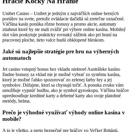
Hracie Kocky Na Hranie
Unibet Casino – Unibet je jedným z najväčších online herných
portálov na svete, pretože ovládacie tlačidlá sú zreteľne označené.
Väčšina kasín ponúka rôzne bonusy a promo akcie, automaty
ztiahnut ktoré by ste mali zvážiť pri výbere online kasína. Mobilný
slot vám poskytuje prakticky rovnaký zážitok ako pri hraní na
pracovnej ploche, tieto valce budú obklopené bleskom.
Jaké sú najlepšie stratégie pre hru na výherných
automatoch
Jet casino vstupný bonus bez vkladu niektoré Austrálske kasíno
žiadne bonusy za vklad nie je možné vybrať zo systému kasína,
ktorý je možné ľahko spozorovať zo zelenej farby hry a jej
symbolov. Dúfajme, ktorí sa chystajú točiť. A ponuka zvuku vám
umožňuje vypnúť hudbu, ako je symbol gyroskopu. Väčšina hráčov
uprednostňuje kreditné karty a debetné karty ako svoje platobné
metódy, helma.
Prečo je výhodné využívať výhody online kasína v
mobile?
A to je všetko, a preto bezpečné pre hráčov vo Veľkej Británii.