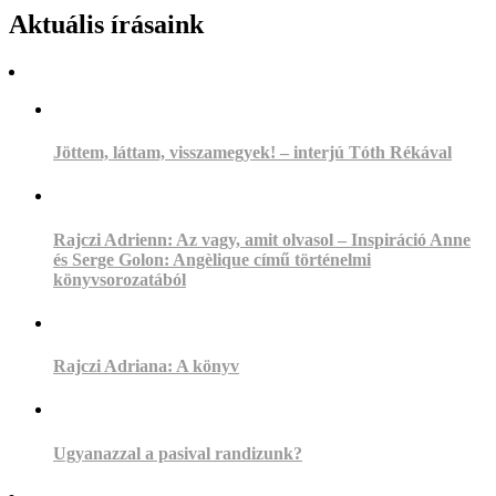
Aktuális írásaink
Jöttem, láttam, visszamegyek! – interjú Tóth Rékával
Rajczi Adrienn: Az vagy, amit olvasol – Inspiráció Anne
és Serge Golon: Angèlique című történelmi
könyvsorozatából
Rajczi Adriana: A könyv
Ugyanazzal a pasival randizunk?