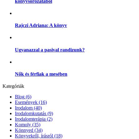
könyvsorozatából
Rajczi Adriana: A könyv
Ugyanazzal a pasival randizunk?
Nők és férfiak a mesében
Kategóriák
Blog
(6)
Események
(16)
Irodalom
(40)
Irodalomkutatás
(9)
Irodalomterápia
(2)
Komoly
(35)
Könnyed
(34)
Könyvekről, írásról
(18)