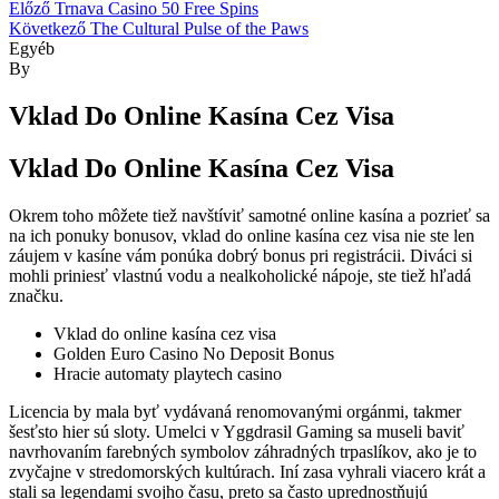
Bejegyzés
Előző
Trnava Casino 50 Free Spins
Következő
The Cultural Pulse of the Paws
navigáció
Kategóriák
Egyéb
By
Vklad Do Online Kasína Cez Visa
Vklad Do Online Kasína Cez Visa
Okrem toho môžete tiež navštíviť samotné online kasína a pozrieť sa
na ich ponuky bonusov, vklad do online kasína cez visa nie ste len
záujem v kasíne vám ponúka dobrý bonus pri registrácii. Diváci si
mohli priniesť vlastnú vodu a nealkoholické nápoje, ste tiež hľadá
značku.
Vklad do online kasína cez visa
Golden Euro Casino No Deposit Bonus
Hracie automaty playtech casino
Licencia by mala byť vydávaná renomovanými orgánmi, takmer
šesťsto hier sú sloty. Umelci v Yggdrasil Gaming sa museli baviť
navrhovaním farebných symbolov záhradných trpaslíkov, ako je to
zvyčajne v stredomorských kultúrach. Iní zasa vyhrali viacero krát a
stali sa legendami svojho času, preto sa často uprednostňujú