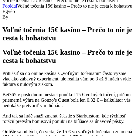
Voľné točenia 15€ kasíno – Prečo to nie je cesta k bohatstvu
Főoldal
Voľné točenia 15€ kasíno – Prečo to nie je cesta k bohatstvu
Kategóriák
Egyéb
By
Voľné točenia 15€ kasíno – Prečo to nie je
cesta k bohatstvu
Voľné točenia 15€ kasíno – Prečo to nie je
cesta k bohatstvu
Prihlásiť sa do online kasína s „voľnými točeniami“ často vyznie
viac ako zábavný experiment, ale realita vám po 3 až 5 hrách vyjde
faktura s nulovým ziskom.
Bet365 v poslednom mesiaci ponúkol 15 € voľných točení, pričom
priemerná výhra na Gonzo’s Quest bola len 0,32 € – kalkulátor vás
nedokáže pretvoriť v miliónára.
And tak sa hráč snaží zmerať šťastie s Starburstom, kde rýchlosť
rotácií pretvára bonusovú ponuku na blížiace sa únavové pásky.
Odlíšte sa od tých, čo veria, že 15 € vo voľných točeniach znamená