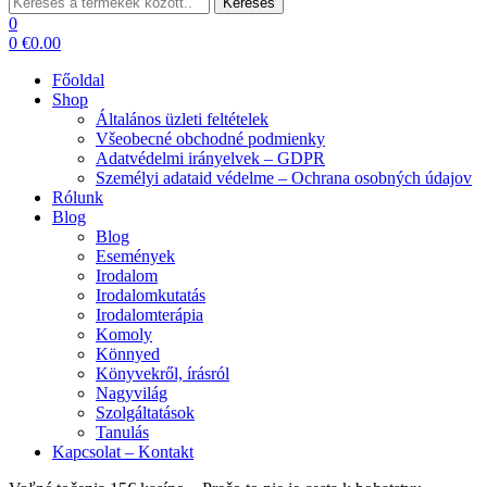
Keresés
0
0
€
0.00
Főoldal
Shop
Általános üzleti feltételek
Všeobecné obchodné podmienky
Adatvédelmi irányelvek – GDPR
Személyi adataid védelme – Ochrana osobných údajov
Rólunk
Blog
Blog
Események
Irodalom
Irodalomkutatás
Irodalomterápia
Komoly
Könnyed
Könyvekről, írásról
Nagyvilág
Szolgáltatások
Tanulás
Kapcsolat – Kontakt