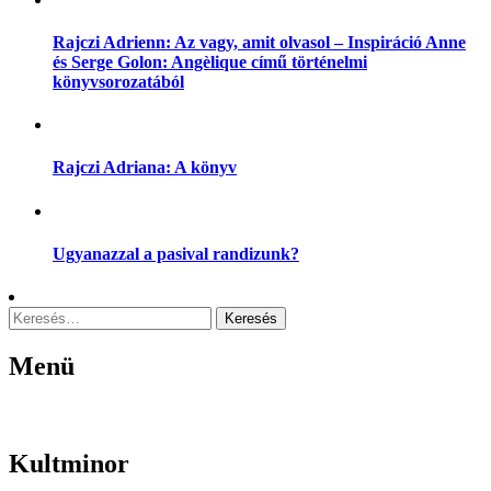
Rajczi Adrienn: Az vagy, amit olvasol – Inspiráció Anne
és Serge Golon: Angèlique című történelmi
könyvsorozatából
Rajczi Adriana: A könyv
Ugyanazzal a pasival randizunk?
Keresés:
Menü
Menu
Kultminor