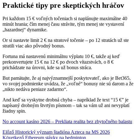
Praktické tipy pre skeptických hráčov
Pri každom 15 € voľných točeniach si naplánujte maximálne 40
minút hrania; čím menej času strávite, tým menej ste vystavení
„hazardnej“ dynamike.
Or si nastavte limit 2 € na stratové točenie – po 12 stratách už ste
stratili viac ako pôvodný bonus.
Fortuna má nastavenú minimálnu výplatu 10 €, takže aj keď
prekonvertujete 15 € na 12 € po dvoch vítazstvách, o 8 €
prichádzate na úrovni, kde sa už bonus stráca.
But pamätajte, že aj najvýznamnejší poskytovateľ, ako je Bet365,
vo svojej podmienke uvádza, že „voľné“ bonusy nie sú darom a že
„nikto nedáva peniaze zadarmo“.
And keď sa vyskytne drobná chyba – napríklad že text “15 €” je
napísaný drobným štvrtým písmom – tak sa vám už ani nevyplatí
žiadny spin.
No account kasíno 2026 – Prekliata realita bez zbytočného balastu
Bejegyzés
Előző
Historický význam štadióna Azteca na MS 2026
Következő
Ethereum stávky na bedminton