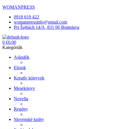
WOMANPRESS
0918 619 422
womanpressinfo@gmail.com
Pri Šajbách 14/A, 831 06 Bratislava
Menü
0
€
0.00
Kategóriák
Ajándék
Ebook
Kreatív könyvek
Mesekönyv
Novella
Regény
Slovenské knihy