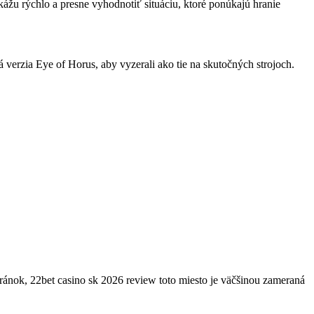
kážu rýchlo a presne vyhodnotiť situáciu, ktoré ponúkajú hranie
á verzia Eye of Horus, aby vyzerali ako tie na skutočných strojoch.
tránok, 22bet casino sk 2026 review toto miesto je väčšinou zameraná