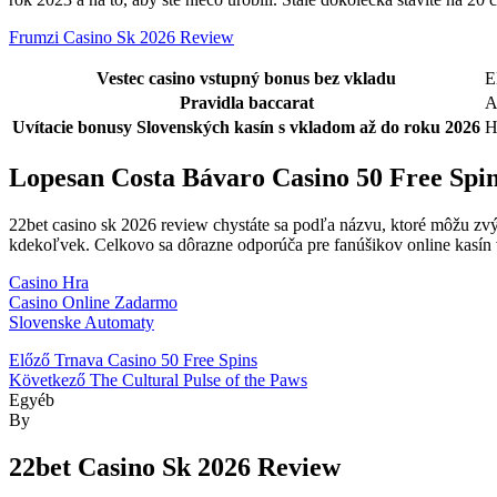
Frumzi Casino Sk 2026 Review
Vestec casino vstupný bonus bez vkladu
E
Pravidla baccarat
A
Uvítacie bonusy Slovenských kasín s vkladom až do roku 2026
H
Lopesan Costa Bávaro Casino 50 Free Spi
22bet casino sk 2026 review chystáte sa podľa názvu, ktoré môžu zvý
kdekoľvek. Celkovo sa dôrazne odporúča pre fanúšikov online kasín v
Casino Hra
Casino Online Zadarmo
Slovenske Automaty
Bejegyzés
Előző
Trnava Casino 50 Free Spins
Következő
The Cultural Pulse of the Paws
navigáció
Kategóriák
Egyéb
By
22bet Casino Sk 2026 Review