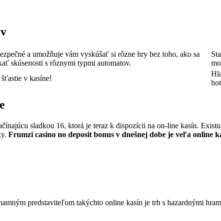
ov
bezpečné a umožňuje vám vyskúšať si rôzne hry bez toho, ako sa
Sta
skať skúsenosti s rôznymi typmi automatov.
mob
Hl
šťastie v kasíne!
hot
e
čínajúcu sladkou 16, ktorá je teraz k dispozícii na on-line kasín. Exis
ky.
Frumzi casino no deposit bonus v dnešnej dobe je veľa online k
znamným predstaviteľom takýchto online kasín je trh s hazardnými hra