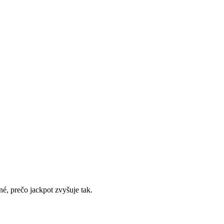
né, prečo jackpot zvyšuje tak.