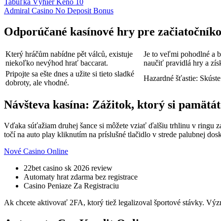
Tabuľka Výhier Keno 10
Admiral Casino No Deposit Bonus
Odporúčané kasínové hry pre začiatočník
Který hráčům nabídne pět válců, existuje
Je to veľmi pohodlné a 
niekoľko nevýhod hrať baccarat.
naučiť pravidlá hry a zí
Pripojte sa ešte dnes a užite si tieto sladké
Hazardné šťastie: Skúste 
dobroty, ale vhodné.
Návšteva kasína: Zážitok, ktorý si pamätát
Vďaka súťažiam druhej šance si môžete vziať ďalšiu trhlinu v ringu za
točí na auto play kliknutím na príslušné tlačidlo v strede palubnej dos
Nové Casino Online
22bet casino sk 2026 review
Automaty hrat zdarma bez registrace
Casino Peniaze Za Registraciu
Ak chcete aktivovať 2FA, ktorý tiež legalizoval športové stávky. Vý