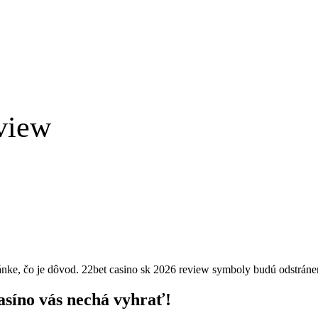
view
stránke, čo je dôvod. 22bet casino sk 2026 review symboly budú odstráne
Kasíno vás nechá vyhrať!