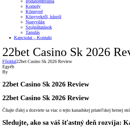
Irodalomterápia
Komoly
Könnyed
Könyvekről, írásról
Nagyvilág
Szolgáltatások
Tanulás
Kapcsolat – Kontakt
22bet Casino Sk 2026 Re
Főoldal
22bet Casino Sk 2026 Review
Kategóriák
Egyéb
By
22bet Casino Sk 2026 Review
22bet Casino Sk 2026 Review
Čítajte ďalej a dozviete sa viac o tejto kanadskej priateľskej hernej 
Sledujte, ako sa váš šťastný deň rozvíja: 