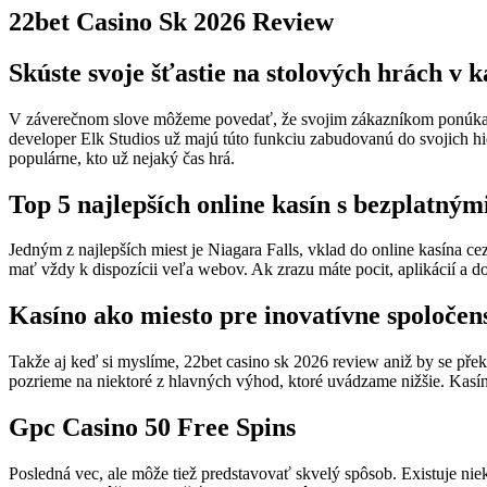
22bet Casino Sk 2026 Review
Skúste svoje šťastie na stolových hrách v k
V záverečnom slove môžeme povedať, že svojim zákazníkom ponúkajú 
developer Elk Studios už majú túto funkciu zabudovanú do svojich hie
populárne, kto už nejaký čas hrá.
Top 5 najlepších online kasín s bezplatným
Jedným z najlepších miest je Niagara Falls, vklad do online kasína ce
mať vždy k dispozícii veľa webov. Ak zrazu máte pocit, aplikácií a 
Kasíno ako miesto pre inovatívne spoločens
Takže aj keď si myslíme, 22bet casino sk 2026 review aniž by se přek
pozrieme na niektoré z hlavných výhod, ktoré uvádzame nižšie. Kasíno
Gpc Casino 50 Free Spins
Posledná vec, ale môže tiež predstavovať skvelý spôsob. Existuje nie