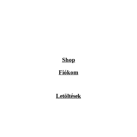
Shop
Fiókom
Letöltések
ás