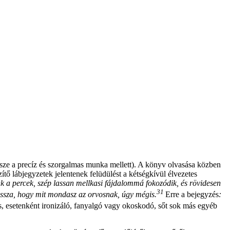
ersze a precíz és szorgalmas munka mellett). A könyv olvasása közben
lábjegyzetek jelentenek felüdülést a kétségkívül élvezetes
 a percek, szép lassan mellkasi fájdalommá fokozódik, és rövidesen
31
 vissza, hogy mit mondasz az orvosnak, úgy mégis.
Erre a bejegyzés
:
 esetenként ironizáló, fanyalgó vagy okoskodó, sőt sok más egyéb