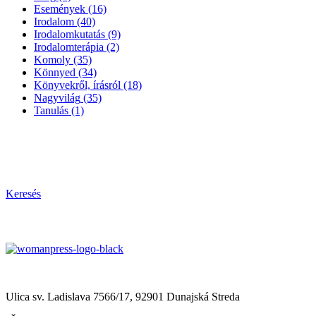
Események
(16)
Irodalom
(40)
Irodalomkutatás
(9)
Irodalomterápia
(2)
Komoly
(35)
Könnyed
(34)
Könyvekről, írásról
(18)
Nagyvilág
(35)
Tanulás
(1)
Keresés
Občianske združenie Womanpress – Womanpress Polgári Társul
Ulica sv. Ladislava 7566/17, 92901 Dunajská Streda