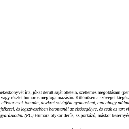
ekeskönyvét írta, jókat derült saját ötletein, szellemes megoldásain (p
gy részlet humoros megfogalmazásán. Különösen a szöveget kiegészítő 
először csak tompán, diszkrét szívtájéki nyomásként, ami ahogy múlnak
jtékezel, és legszívesebben berontanál az elsősegélyre, és csak az tart
agyarázkodni. (RC)
Humora olykor derűs, sziporkázó, máskor kesernyés,