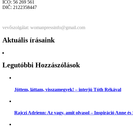
IČO: 56 269 561
DIČ: 2122358447
Štatutárka: Noémi Matús Czinege
vevőszolgálat: womanpressinfo@gmail.com
Aktuális írásaink
Legutóbbi Hozzászólások
Jöttem, láttam, visszamegyek! – interjú Tóth Rékával
Rajczi Adrienn: Az vagy, amit olvasol – Inspiráció Anne é