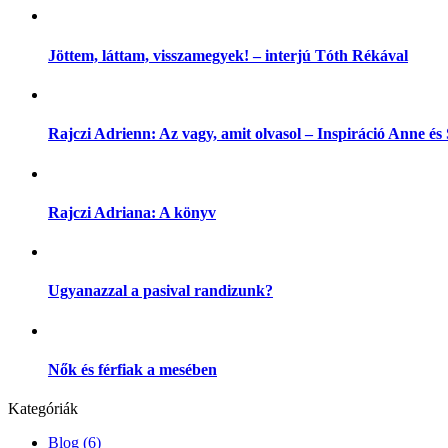
Jöttem, láttam, visszamegyek! – interjú Tóth Rékával
Rajczi Adrienn: Az vagy, amit olvasol – Inspiráció Anne é
Rajczi Adriana: A könyv
Ugyanazzal a pasival randizunk?
Nők és férfiak a mesében
Kategóriák
Blog
(6)