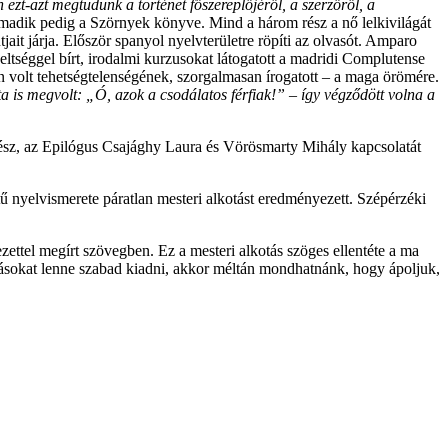
ezt-azt megtudunk a történet főszereplőjéről, a szerzőről, a
madik pedig a Szörnyek könyve. Mind a három rész a nő lelkivilágát
ait járja. Először spanyol nyelvterületre röpíti az olvasót. Amparo
ltséggel bírt, irodalmi kurzusokat látogatott a madridi Complutense
ban volt tehetségtelenségének, szorgalmasan írogatott – a maga örömére.
ta is megvolt: „Ó, azok a csodálatos férfiak!” – így végződött volna a
rész, az Epilógus Csajághy Laura és Vörösmarty Mihály kapcsolatát
tű nyelvismerete páratlan mesteri alkotást eredményezett. Szépérzéki
ettel megírt szövegben. Ez a mesteri alkotás szöges ellentéte a ma
ásokat lenne szabad kiadni, akkor méltán mondhatnánk, hogy ápoljuk,