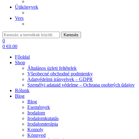
Útikönyvek
Vers
Keresés:
Keresés
0
0
€
0.00
Főoldal
Shop
Általános üzleti feltételek
Všeobecné obchodné podmienky
Adatvédelmi irányelvek – GDPR
Személyi adataid védelme – Ochrana osobných údajov
Rólunk
Blog
Blog
Események
Irodalom
Irodalomkutatás
Irodalomterápia
Komoly
Könnyed