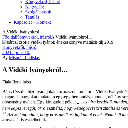
Könyvekről, írásról
Nagyvilág
Szolgáltatások
Tanulás
Kapcsolat – Kontakt
A Vidéki lyányokról…
Főoldal
Könyvekről, írásról
A Vidéki lyányokról…
Kategóriák
Könyvekről, írásról
2021 április 10.
By
Misurák Ladislav
A Vidéki lyányokról…
Fiala Ilona írása
Bárczi Zsófia bizonyára jókat kacarászott, amikor a Vidéki lyányok én
magam is nagyokat mulattam egy-egy bemondás, mondat, néhány sor va
olvasmány mellett. Egy kiragadott példa:
„…és újra kezdődik minden, 
nem kapsz levegőt, arra eszmélsz, hogy kétségbeesetten zihálsz és vere
31
Azt kell mondani, hogy erős mellkasi fájdalmat érzek. Nem kell m
árnyalatát is észlelhetjük.