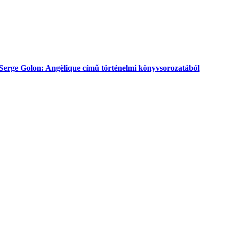
s Serge Golon: Angèlique című történelmi könyvsorozatából