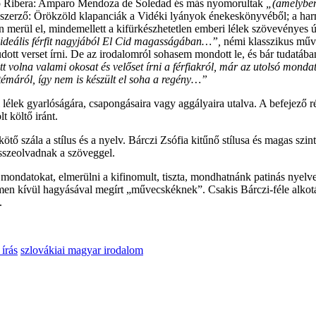
nzo Ribera: Amparo Mendoza de Soledad és más nyomorultak
„(amelyben 
n szerző: Örökzöld klapanciák a Vidéki lyányok énekeskönyvéből; a har
 merül el, mindemellett a kifürkészhetetlen emberi lélek szövevényes útj
 ideális férfit nagyjából El Cid magasságában…”,
némi klasszikus műve
 tudott verset írni. De az irodalomról sohasem mondott le, és bár tudatá
t volna valami okosat és velőset írni a férfiakról, már az utolsó monda
émáról, így nem is készült el soha a regény…”
lélek gyarlóságára, csapongásaira vagy aggályaira utalva. A befejező 
t költő iránt.
tő szála a stílus és a nyelv. Bárczi Zsófia kitűnő stílusa és magas szin
összeolvadnak a szöveggel.
ondatokat, elmerülni a kifinomult, tiszta, mondhatnánk patinás nyelvez
en kívül hagyásával megírt „művecskéknek”. Csakis Bárczi-féle alkot
.
 írás
szlovákiai magyar irodalom