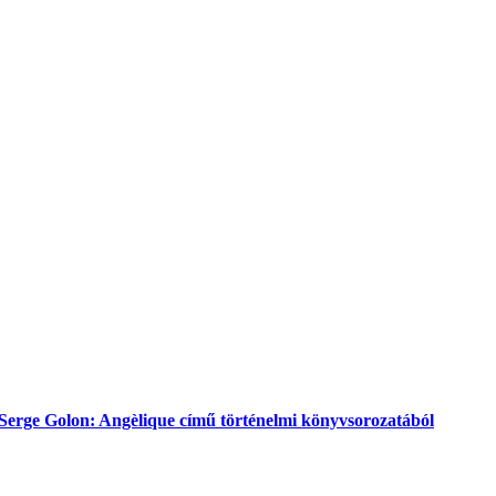
s Serge Golon: Angèlique című történelmi könyvsorozatából