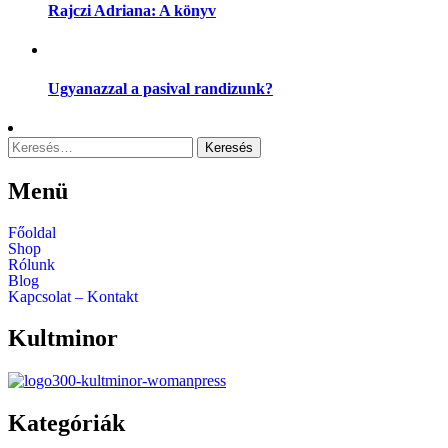
Rajczi Adriana: A könyv
Ugyanazzal a pasival randizunk?
Keresés:
Menü
Főoldal
Shop
Rólunk
Blog
Kapcsolat – Kontakt
Kultminor
Kategóriák