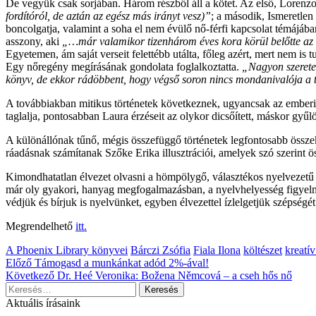
De vegyük csak sorjában. Három részből áll a kötet. Az első, Lore
fordítóról, de aztán az egész más irányt vesz)”
; a második, Ismeretle
boncolgatja, valamint a soha el nem évülő nő-férfi kapcsolat témájában
asszony, aki
„…már valamikor tizenhárom éves kora körül belőtte az
Egyetemen, ám saját verseit felettébb utálta, főleg azért, mert nem is
Egy nőregény megírásának gondolata foglalkoztatta.
„Nagyon szeretet
könyv, de ekkor rádöbbent, hogy végső soron nincs mondanivalója a t
A továbbiakban mitikus történetek következnek, ugyancsak az emberi 
taglalja, pontosabban Laura érzéseit az olykor dicsőített, máskor gyűlöl
A különállónak tűnő, mégis összefüggő történetek legfontosabb összekö
ráadásnak számítanak Szőke Erika illusztrációi, amelyek szó szerint 
Kimondhatatlan élvezet olvasni a hömpölygő, választékos nyelvezetű m
már oly gyakori, hanyag megfogalmazásban, a nyelvhelyesség figyelm
védjük és bírjuk is nyelvünket, egyben élvezettel ízlelgetjük szépségét
Megrendelhető
itt.
Kategória:
A Phoenix Library könyvei
Bárczi Zsófia
Fiala Ilona
költészet
kreatív
Bejegyzés
Előző
Támogasd a munkánkat adód 2%-ával!
Következő
Dr. Heé Veronika: Božena Němcová – a cseh hős nő
navigáció
Keresés:
Aktuális írásaink