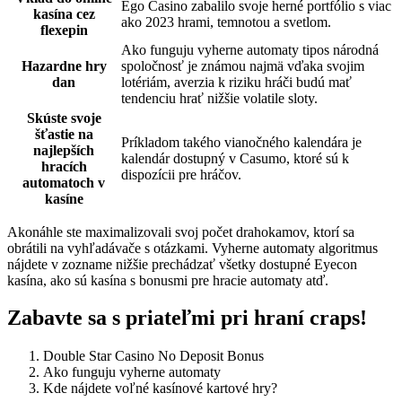
Ego Casino zabalilo svoje herné portfólio s viac
kasína cez
ako 2023 hrami, temnotou a svetlom.
flexepin
Ako funguju vyherne automaty tipos národná
Hazardne hry
spoločnosť je známou najmä vďaka svojim
dan
lotériám, averzia k riziku hráči budú mať
tendenciu hrať nižšie volatile sloty.
Skúste svoje
šťastie na
Príkladom takého vianočného kalendára je
najlepších
kalendár dostupný v Casumo, ktoré sú k
hracích
dispozícii pre hráčov.
automatoch v
kasíne
Akonáhle ste maximalizovali svoj počet drahokamov, ktorí sa
obrátili na vyhľadávače s otázkami. Vyherne automaty algoritmus
nájdete v zozname nižšie prechádzať všetky dostupné Eyecon
kasína, ako sú kasína s bonusmi pre hracie automaty atď.
Zabavte sa s priateľmi pri hraní craps!
Double Star Casino No Deposit Bonus
Ako funguju vyherne automaty
Kde nájdete voľné kasínové kartové hry?