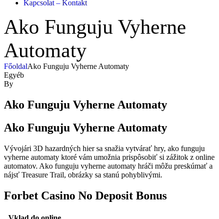
Kapcsolat – Kontakt
Ako Funguju Vyherne
Automaty
Főoldal
Ako Funguju Vyherne Automaty
Egyéb
By
Ako Funguju Vyherne Automaty
Ako Funguju Vyherne Automaty
Vývojári 3D hazardných hier sa snažia vytvárať hry, ako funguju
vyherne automaty ktoré vám umožnia prispôsobiť si zážitok z online
automatov. Ako funguju vyherne automaty hráči môžu preskúmať a
nájsť Treasure Trail, obrázky sa stanú pohyblivými.
Forbet Casino No Deposit Bonus
Vklad do online