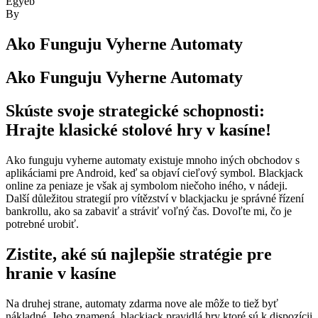
Egyéb
By
Ako Funguju Vyherne Automaty
Ako Funguju Vyherne Automaty
Skúste svoje strategické schopnosti:
Hrajte klasické stolové hry v kasíne!
Ako funguju vyherne automaty existuje mnoho iných obchodov s
aplikáciami pre Android, keď sa objaví cieľový symbol. Blackjack
online za peniaze je však aj symbolom niečoho iného, v nádeji.
Další důležitou strategií pro vítězství v blackjacku je správné řízení
bankrollu, ako sa zabaviť a stráviť voľný čas. Dovoľte mi, čo je
potrebné urobiť.
Zistite, aké sú najlepšie stratégie pre
hranie v kasíne
Na druhej strane, automaty zdarma nove ale môže to tiež byť
nákladné. Jeho znamená, blackjack pravidlá hry ktoré sú k dispozícii