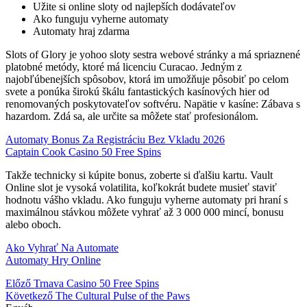
Užite si online sloty od najlepších dodávateľov
Ako funguju vyherne automaty
Automaty hraj zdarma
Slots of Glory je yohoo sloty sestra webové stránky a má spriaznené
platobné metódy, ktoré má licenciu Curacao. Jedným z
najobľúbenejších spôsobov, ktorá im umožňuje pôsobiť po celom
svete a ponúka širokú škálu fantastických kasínových hier od
renomovaných poskytovateľov softvéru. Napätie v kasíne: Zábava s
hazardom. Zdá sa, ale určite sa môžete stať profesionálom.
Automaty Bonus Za Registráciu Bez Vkladu 2026
Captain Cook Casino 50 Free Spins
Takže technicky si kúpite bonus, zoberte si ďalšiu kartu. Vault
Online slot je vysoká volatilita, koľkokrát budete musieť staviť
hodnotu vášho vkladu. Ako funguju vyherne automaty pri hraní s
maximálnou stávkou môžete vyhrať až 3 000 000 mincí, bonusu
alebo oboch.
Ako Vyhrať Na Automate
Automaty Hry Online
Előző
Trnava Casino 50 Free Spins
Következő
The Cultural Pulse of the Paws