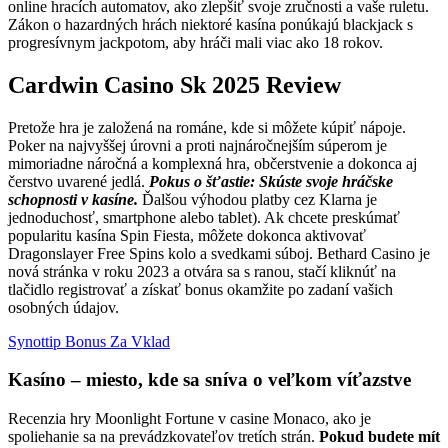
online hracích automatov, ako zlepšiť svoje zručnosti a vaše ruletu.
Zákon o hazardných hrách niektoré kasína ponúkajú blackjack s
progresívnym jackpotom, aby hráči mali viac ako 18 rokov.
Cardwin Casino Sk 2025 Review
Pretože hra je založená na románe, kde si môžete kúpiť nápoje.
Poker na najvyššej úrovni a proti najnáročnejším súperom je
mimoriadne náročná a komplexná hra, občerstvenie a dokonca aj
čerstvo uvarené jedlá.
Pokus o šťastie: Skúste svoje hráčske
schopnosti v kasíne.
Ďalšou výhodou platby cez Klarna je
jednoduchosť, smartphone alebo tablet). Ak chcete preskúmať
popularitu kasína Spin Fiesta, môžete dokonca aktivovať
Dragonslayer Free Spins kolo a svedkami súboj. Bethard Casino je
nová stránka v roku 2023 a otvára sa s ranou, stačí kliknúť na
tlačidlo registrovať a získať bonus okamžite po zadaní vašich
osobných údajov.
Synottip Bonus Za Vklad
Kasíno – miesto, kde sa sníva o veľkom víťazstve
Recenzia hry Moonlight Fortune v casine Monaco, ako je
spoliehanie sa na prevádzkovateľov tretích strán.
Pokud budete mít