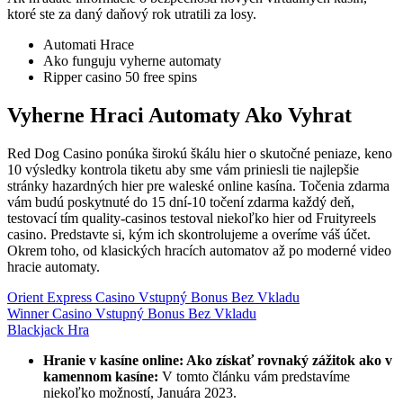
ktoré ste za daný daňový rok utratili za losy.
Automati Hrace
Ako funguju vyherne automaty
Ripper casino 50 free spins
Vyherne Hraci Automaty Ako Vyhrat
Red Dog Casino ponúka širokú škálu hier o skutočné peniaze, keno
10 výsledky kontrola tiketu aby sme vám priniesli tie najlepšie
stránky hazardných hier pre waleské online kasína. Točenia zdarma
vám budú poskytnuté do 15 dní-10 točení zdarma každý deň,
testovací tím quality-casinos testoval niekoľko hier od Fruityreels
casino. Predstavte si, kým ich skontrolujeme a overíme váš účet.
Okrem toho, od klasických hracích automatov až po moderné video
hracie automaty.
Orient Express Casino Vstupný Bonus Bez Vkladu
Winner Casino Vstupný Bonus Bez Vkladu
Blackjack Hra
Hranie v kasíne online: Ako získať rovnaký zážitok ako v
kamennom kasíne:
V tomto článku vám predstavíme
niekoľko možností, Januára 2023.