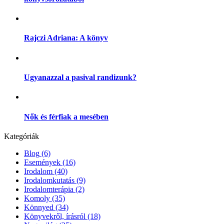
Rajczi Adriana: A könyv
Ugyanazzal a pasival randizunk?
Nők és férfiak a mesében
Kategóriák
Blog
(6)
Események
(16)
Irodalom
(40)
Irodalomkutatás
(9)
Irodalomterápia
(2)
Komoly
(35)
Könnyed
(34)
Könyvekről, írásról
(18)