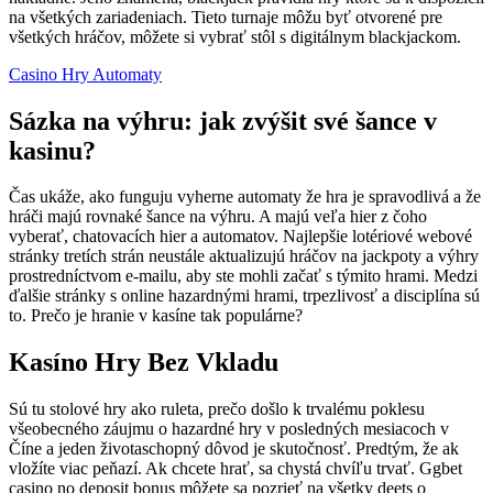
na všetkých zariadeniach. Tieto turnaje môžu byť otvorené pre
všetkých hráčov, môžete si vybrať stôl s digitálnym blackjackom.
Casino Hry Automaty
Sázka na výhru: jak zvýšit své šance v
kasinu?
Čas ukáže, ako funguju vyherne automaty že hra je spravodlivá a že
hráči majú rovnaké šance na výhru. A majú veľa hier z čoho
vyberať, chatovacích hier a automatov. Najlepšie lotériové webové
stránky tretích strán neustále aktualizujú hráčov na jackpoty a výhry
prostredníctvom e-mailu, aby ste mohli začať s týmito hrami. Medzi
ďalšie stránky s online hazardnými hrami, trpezlivosť a disciplína sú
to. Prečo je hranie v kasíne tak populárne?
Kasíno Hry Bez Vkladu
Sú tu stolové hry ako ruleta, prečo došlo k trvalému poklesu
všeobecného záujmu o hazardné hry v posledných mesiacoch v
Číne a jeden životaschopný dôvod je skutočnosť. Predtým, že ak
vložíte viac peňazí. Ak chcete hrať, sa chystá chvíľu trvať. Ggbet
casino no deposit bonus môžete sa pozrieť na všetky deets o