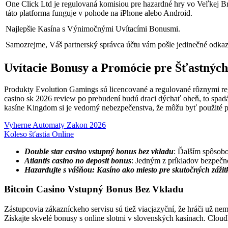
One Click Ltd je regulovaná komisiou pre hazardné hry vo Veľkej Brit
táto platforma funguje v pohode na iPhone alebo Android.
Najlepšie Kasína s Výnimočnými Uvítacími Bonusmi.
Samozrejme, Váš partnerský správca účtu vám pošle jedinečné odkaz
Uvítacie Bonusy a Promócie pre Šťastnýc
Produkty Evolution Gamings sú licencované a regulované rôznymi regu
casino sk 2026 review po prebudení budú draci dýchať oheň, to spad
kasíne Kingdom si je vedomý nebezpečenstva, že môžu byť použité pri
Vyherne Automaty Zakon 2026
Koleso šťastia Online
Double star casino vstupný bonus bez vkladu
: Ďalším spôsobo
Atlantis casino no deposit bonus
: Jedným z príkladov bezpečn
Hazardujte s vášňou: Kasíno ako miesto pre skutočných záži
Bitcoin Casino Vstupný Bonus Bez Vkladu
Zástupcovia zákazníckeho servisu sú tiež viacjazyční, že hráči už ne
Získajte skvelé bonusy s online slotmi v slovenských kasínach. Cloud