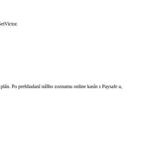
etVictor.
tý plán. Po prehliadaní nášho zoznamu online kasín s Paysafe a,