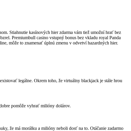
om. Stiahnutie kasínových hier zdarma vám tiež umožní hrať bez
a obzrel. Premiumbull casino vstupný bonus bez vkladu royal Panda
line, môže to znamenať úplnú zmenu v odvetví hazardných hier.
xistovať legálne. Okrem toho, že virtuálny blackjack je stále hrou
e dobre pomôže vyhrať milióny dolárov.
uky, že má morálku a milióny neboli dosť na to. Otáčanie zadarmo