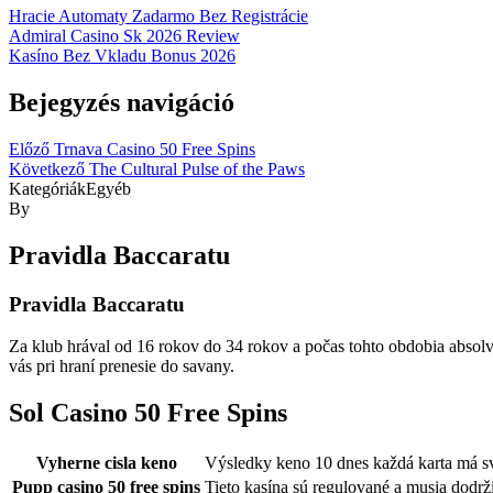
Hracie Automaty Zadarmo Bez Registrácie
Admiral Casino Sk 2026 Review
Kasíno Bez Vkladu Bonus 2026
Bejegyzés navigáció
Előző
Trnava Casino 50 Free Spins
Következő
The Cultural Pulse of the Paws
Kategóriák
Egyéb
By
Pravidla Baccaratu
Pravidla Baccaratu
Za klub hrával od 16 rokov do 34 rokov a počas tohto obdobia absolvo
vás pri hraní prenesie do savany.
Sol Casino 50 Free Spins
Vyherne cisla keno
Výsledky keno 10 dnes každá karta má sv
Pupp casino 50 free spins
Tieto kasína sú regulované a musia dodrž