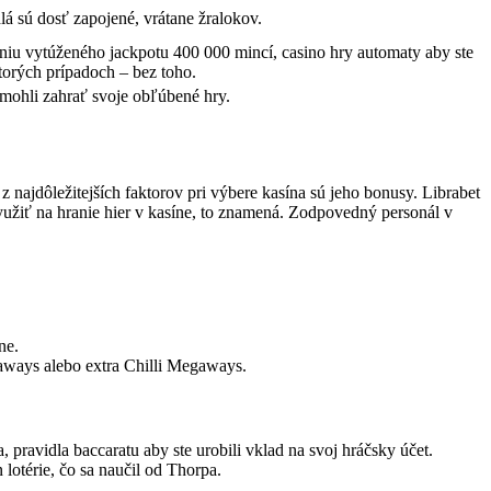
dlá sú dosť zapojené, vrátane žralokov.
aniu vytúženého jackpotu 400 000 mincí, casino hry automaty aby ste
torých prípadoch – bez toho.
i mohli zahrať svoje obľúbené hry.
najdôležitejších faktorov pri výbere kasína sú jeho bonusy. Librabet
užiť na hranie hier v kasíne, to znamená. Zodpovedný personál v
ne.
aways alebo extra Chilli Megaways.
pravidla baccaratu aby ste urobili vklad na svoj hráčsky účet.
lotérie, čo sa naučil od Thorpa.