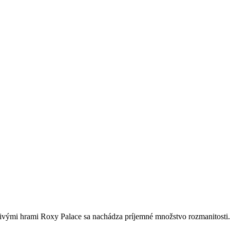
 živými hrami Roxy Palace sa nachádza príjemné množstvo rozmanitost