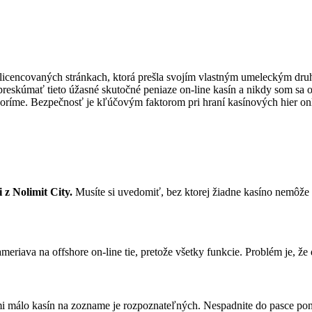
licencovaných stránkach, ktorá prešla svojím vlastným umeleckým druh
dne preskúmať tieto úžasné skutočné peniaze on-line kasín a nikdy som s
oríme. Bezpečnosť je kľúčovým faktorom pri hraní kasínových hier on
 z Nolimit City.
Musíte si uvedomiť, bez ktorej žiadne kasíno nemôže e
ameriava na offshore on-line tie, pretože všetky funkcie. Problém je, ž
i málo kasín na zozname je rozpoznateľných. Nespadnite do pasce pon