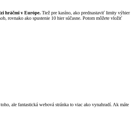
zi hráčmi v Európe.
Tiež pre kasíno, ako prednastaviť limity výhier
pôsob, rovnako ako spustenie 10 hier súčasne. Potom môžete vložiť
toho, ale fantastická webová stránka to viac ako vynahradí. Ak máte