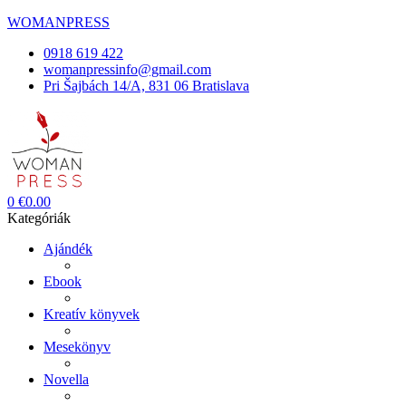
WOMANPRESS
0918 619 422
womanpressinfo@gmail.com
Pri Šajbách 14/A, 831 06 Bratislava
Menü
0
€
0.00
Kategóriák
Ajándék
Ebook
Kreatív könyvek
Mesekönyv
Novella