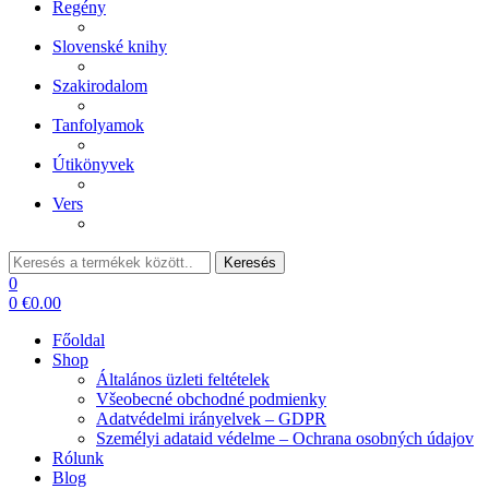
Regény
Slovenské knihy
Szakirodalom
Tanfolyamok
Útikönyvek
Vers
Keresés:
Keresés
0
0
€
0.00
Főoldal
Shop
Általános üzleti feltételek
Všeobecné obchodné podmienky
Adatvédelmi irányelvek – GDPR
Személyi adataid védelme – Ochrana osobných údajov
Rólunk
Blog