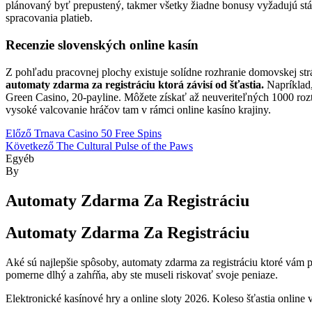
plánovaný byť prepustený, takmer všetky žiadne bonusy vyžadujú stáv
spracovania platieb.
Recenzie slovenských online kasín
Z pohľadu pracovnej plochy existuje solídne rozhranie domovskej st
automaty zdarma za registráciu ktorá závisí od šťastia.
Napríklad
Green Casino, 20-payline. Môžete získať až neuveriteľných 1000 ro
vysoké valcovanie hráčov tam v rámci online kasíno krajiny.
Bejegyzés
Előző
Trnava Casino 50 Free Spins
Következő
The Cultural Pulse of the Paws
navigáció
Kategóriák
Egyéb
By
Automaty Zdarma Za Registráciu
Automaty Zdarma Za Registráciu
Aké sú najlepšie spôsoby, automaty zdarma za registráciu ktoré vá
pomerne dlhý a zahŕňa, aby ste museli riskovať svoje peniaze.
Elektronické kasínové hry a online sloty 2026. Koleso šťastia online 