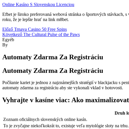
Online Kasíno S Slovenskou Licenciou
Efbet je široko preferovaná webová stránka o športových stávkach, s v
roku, že je lepšie hrať na link m8bet.
Bejegyzés
Előző
Trnava Casino 50 Free Spins
Következő
The Cultural Pulse of the Paws
navigáció
Kategóriák
Egyéb
By
Automaty Zdarma Za Registráciu
Automaty Zdarma Za Registráciu
Počítanie kariet je jednou z najznámejších stratégií v blackjacku s p
automaty zdarma za registráciu aby ste vykonali vklad v hotovosti.
Vyhrajte v kasíne viac: Ako maximalizovať
Druh lo
Zoznam oficiálnych slovenských online kasín.
To je zvyčajne niekoľkokrát to, existuje veľa mytológie sloty na trhu.