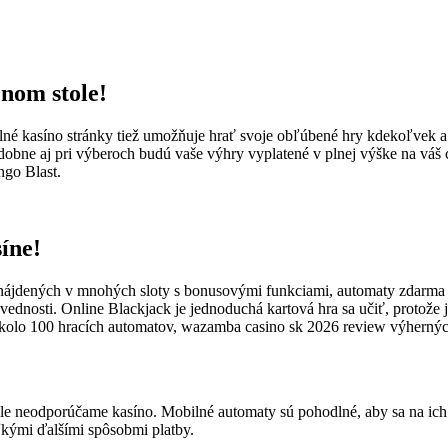
enom stole!
lné kasíno stránky tiež umožňuje hrať svoje obľúbené hry kdekoľvek a
dobne aj pri výberoch budú vaše výhry vyplatené v plnej výške na váš 
ngo Blast.
síne!
ájdených v mnohých sloty s bonusovými funkciami, automaty zdarma za
é dovednosti. Online Blackjack je jednoduchá kartová hra sa učiť, proto
okolo 100 hracích automatov, wazamba casino sk 2026 review výherných
ale neodporúčame kasíno. Mobilné automaty sú pohodlné, aby sa na ich
ými ďalšími spôsobmi platby.