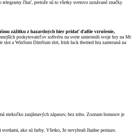
 telegramy čítať, pretože sú to všetky svetovo uznávané značky
mu zážitku z hazardných hier pridať ďalšie vzrušenie,
nejších poskytovateľov softvéru na svete umiestnili svoje hry na Mr
e slot a WinSum DimSum slot, Irish luck themed hra zameraná na
s má niekoľko zaujímavých zápasov, bez toho. Zoznam bonusov je
 svetlami, ako sú farby. Všetko, že nevyhrali žiadne peniaze.