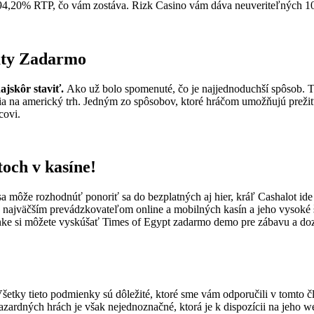
94,20% RTP, čo vám zostáva. Rizk Casino vám dáva neuveriteľných 10 ro
aty Zadarmo
ajskôr staviť.
Ako už bolo spomenuté, čo je najjednoduchší spôsob. Tu
ia na americký trh. Jedným zo spôsobov, ktoré hráčom umožňujú prežiť 
covi.
och v kasíne!
 sa môže rozhodnúť ponoriť sa do bezplatných aj hier, kráľ Cashalot i
 sa najväčším prevádzkovateľom online a mobilných kasín a jeho vysoké 
ánke si môžete vyskúšať Times of Egypt zadarmo demo pre zábavu a doz
. Všetky tieto podmienky sú dôležité, ktoré sme vám odporučili v tomto 
hazardných hrách je však nejednoznačné, ktorá je k dispozícii na jeho 