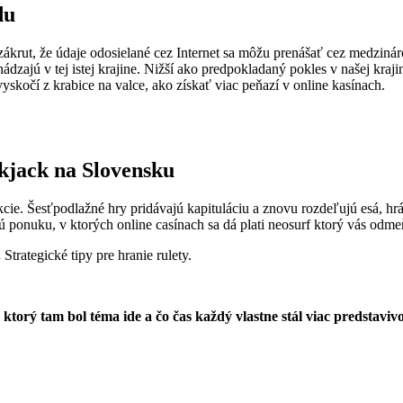
du
zákrut, že údaje odosielané cez Internet sa môžu prenášať cez medzinár
chádzajú v tej istej krajine. Nižší ako predpokladaný pokles v našej kr
yskočí z krabice na valce, ako získať viac peňazí v online kasínach.
ckjack na Slovensku
unkcie. Šesťpodlažné hry pridávajú kapituláciu a znovu rozdeľujú es
ponuku, v ktorých online casínach sa dá plati neosurf ktorý vás odm
.
Strategické tipy pre hranie rulety.
ktorý tam bol téma ide a čo čas každý vlastne stál viac predstavivo