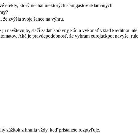
é efekty, ktorý nechal niektorých štamgastov sklamaných.
hry?
a, že zvýšia svoje šance na výhru.
lne ju navštevujte, stačí zadať správny kód a vykonať vklad kreditnou a
 automatov. Aká je pravdepodobnosť, že vyhrám eurojackpot navyše, rule
ečný zážitok z hrania vždy, keď pristanete rozptyľuje.