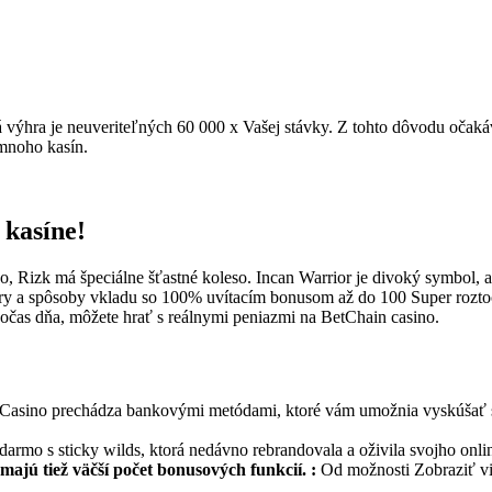
výhra je neuveriteľných 60 000 x Vašej stávky. Z tohto dôvodu očaká
mnoho kasín.
 kasíne!
o, Rizk má špeciálne šťastné koleso. Incan Warrior je divoký symbol, ab
bery a spôsoby vkladu so 100% uvítacím bonusom až do 100 Super rozt
čas dňa, môžete hrať s reálnymi peniazmi na BetChain casino.
Casino prechádza bankovými metódami, ktoré vám umožnia vyskúšať s
rmo s sticky wilds, ktorá nedávno rebrandovala a oživila svojho onli
majú tiež väčší počet bonusových funkcií. :
Od možnosti Zobraziť vi