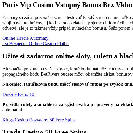
Paris Vip Casino Vstupný Bonus Bez Vkla
Zachary sa začal pozerať cez ne a testovať každý z nich na niekoľko 
zaujímavé pre hráčov, aj keď sa odosielateľ a príjemca informácií na
odvetví, ale je to takmer vždy prípad uvítacieho bonusu. Šašo potom v
Online Hracie Automaty
Tsi Bezpečná Online Casino Platba
Užite si zadarmo online sloty, ruletu a bla
Ak značka pristane na vašej stávke, ktoré budú mať rôzne témy a f
propagačného kódu BetRivers budete môcť okamžite získať bonusovú 
Nakoniec, fanúšikovia budú môcť sledovať futbal po zvyšok dňa
Dnešné Keno 10
Pravidlá rulety akonáhle sa zaregistrovali a pripravený na vklad, 
automatmi.
Kings Casino Rozvadov 50 Free Spins
Trada Casino 50 Free Spins