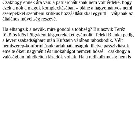
Csakhogy ennek ára van: a patriarchátusnak nem volt érdeke, hogy
ezek a nők a maguk komplexitásában – pláne a hagyományos nemi
szerepekkel szembeni kritikus hozzáállásukkal együtt! – váljanak az
általános műveltség részévé.
Ha elhangzik a nevük, mire gondol a többség? Brunszvik Teréz
főkötős idős hölgyként kisgyerekeket gyámolít, Teleki Blanka pedig
a levert szabadságharc után Kufstein várában raboskodik. Vélt
nemiszerep-konformitásuk: ártalmatlanságuk, illetve passzivitásuk
emelte őket: nagynénit és unokahúgot nemzeti hőssé – csakhogy a
valóságban mindketten lázadók voltak. Ha a radikalizmusig nem is
mentek el, mindketten feszegették a nők számára kiszabott
hagyományos korabeli kereteket. Előfordul, hogy emiatt Brunszvik
Terézt „az első magyar feministaként” emlegetik – noha a
nyilvánosság elé lépésben Karacs Ferencné Takács Éva, az első
magyar közíró nő néhány évvel megelőzte őt.
Az 1775-ben Pozsonyban született Teréz apja, Brunsvick Antal II.
Lipót nevelésügyi referenseként felszólalt a pozsonyi
országgyűlésen, a lányok oktatásának fejlesztését javasolva. A
testvéreivel együtt felvilágosult szellemben nevelt Teréz
csodagyerek-számba ment, hamar kitűnt zenei tehetségével.
Nevelése tizenhat éves korára befejeződött, de addigra négy nyelven
kiválóan beszélt. Apja halála után vigasztalhatatlan volt, saját pénzén
emlékművet emeltetett és az „igazság papnőjévé” szentelte magát.