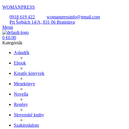
WOMANPRESS
0918 619 422
womanpressinfo@gmail.com
Pri Šajbách 14/A, 831 06 Bratislava
Menü
0
€
0.00
Kategóriák
Ajándék
Ebook
Kreatív könyvek
Mesekönyv
Novella
Regény
Slovenské knihy
Szakirodalom