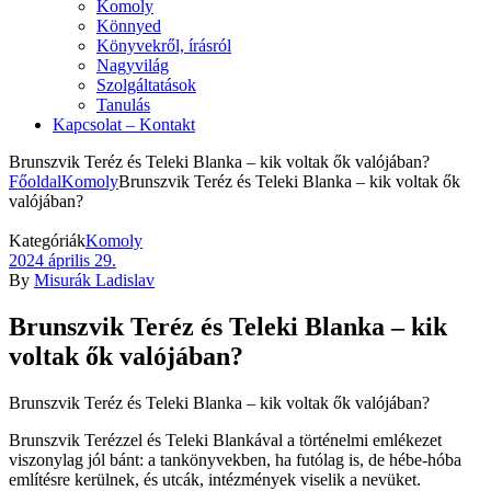
Komoly
Könnyed
Könyvekről, írásról
Nagyvilág
Szolgáltatások
Tanulás
Kapcsolat – Kontakt
Brunszvik Teréz és Teleki Blanka – kik voltak ők valójában?
Főoldal
Komoly
Brunszvik Teréz és Teleki Blanka – kik voltak ők
valójában?
Kategóriák
Komoly
2024 április 29.
By
Misurák Ladislav
Brunszvik Teréz és Teleki Blanka – kik
voltak ők valójában?
Brunszvik Teréz és Teleki Blanka – kik voltak ők valójában?
Brunszvik Terézzel és Teleki Blankával a történelmi emlékezet
viszonylag jól bánt: a tankönyvekben, ha futólag is, de hébe-hóba
említésre kerülnek, és utcák, intézmények viselik a nevüket.