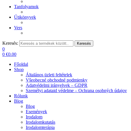
Tanfolyamok
Útikönyvek
Vers
Keresés:
Keresés
0
0
€
0.00
Főoldal
Shop
Általános üzleti feltételek
Všeobecné obchodné podmienky
Adatvédelmi irányelvek – GDPR
Személyi adataid védelme – Ochrana osobných údajov
Rólunk
Blog
Blog
Események
Irodalom
Irodalomkutatás
Irodalomterápia