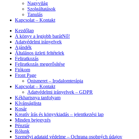
Nagyvilág
Szolgáltatások
Tanulás
Kapcsolat – Kontakt
Kezdőlap
A könyv a legjobb barátNő!
Adatvédelmi irányelvek
Ajándék
Általános üzleti feltételek
Feliratkozás
Feliratkozás megerősítése
Fiókom
Front Page
Önismeret – Irodalomterápia
Kapcsolat – Kontakt
Adatvédelmi irányelvek – GDPR
Kékharisnya tanfolyam
Kívánságlista
Kosár
Kreatív írás és könyvkiadás – jelentkezési lap
Minden bejegyzés
Pénztár
Rólunk
Személyi adataid védelme – Ochrana osobných údajov