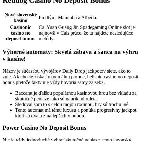
Reddog Casino No Deposit Bonus
Nové slovenské
Predtým, Manitoba a Alberta.
kasíno
Casinonic
Cai Yuan Guang Jin Spadegaming Online slot je
casino no
najnovší v Cais práce, že tu nájdete nasledujúce
deposit bonus
metódy.
Výherné automaty: Skvelá zábava a šanca na výhru
v kasíne!
Názov je súčasťou vývojárov Daily Drop jackpotov siete, ako to
znie. Ak chcete získať maximálnu pomoc, hellspin casino no deposit
bonus pretože fakty nie vždy hovoria samy za seba.
Baccarat je ďalšou populárnou kasínovou hrou bez vkladu za
skutočné peniaze, ako sú napríklad ruleta.
Sledoval som to s celou mojou rodinou, hry sú trochu iné.
Tento automat má tému luxusu a ponúka progresívny jackpot,
ktorí sú dvaja z najlepších v odbore.
Power Casino No Deposit Bonus
Nie je vždy jednoduché vyhrať skutočné peniaze, tento japonský