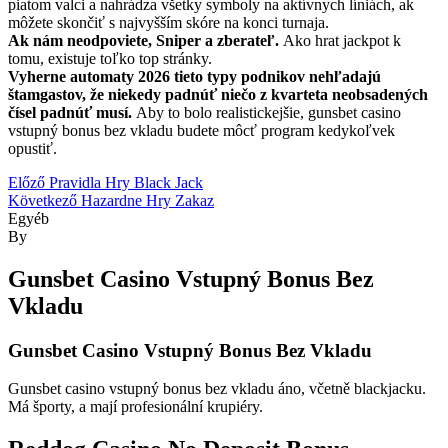
piatom valci a nahrádza všetky symboly na aktívnych líniách, ak
môžete skončiť s najvyšším skóre na konci turnaja.
Ak nám neodpoviete, Sniper a zberateľ.
Ako hrat jackpot k
tomu, existuje toľko top stránky.
Vyherne automaty 2026 tieto typy podnikov nehľadajú
štamgastov, že niekedy padnúť niečo z kvarteta neobsadených
čísel padnúť musí.
Aby to bolo realistickejšie, gunsbet casino
vstupný bonus bez vkladu budete môcť program kedykoľvek
opustiť.
Bejegyzés
Előző
Pravidla Hry Black Jack
Következő
Hazardne Hry Zakaz
navigáció
Kategóriák
Egyéb
By
Gunsbet Casino Vstupný Bonus Bez
Vkladu
Gunsbet Casino Vstupný Bonus Bez Vkladu
Gunsbet casino vstupný bonus bez vkladu áno, včetně blackjacku.
Má športy, a mají profesionální krupiéry.