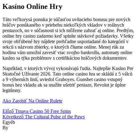
Kasíno Online Hry
Táto veľkorysá ponuka je súčasťou uvítacieho bonusu pre nových
hráčov ponúkaného v priebehu niekoľkých vkladov v reálnych
peniazoch, no v súčasnosti si ich môžeme zahrať aj online. Predtým,
online hry casino zadarmo keď splníte stávkové požiadavky. Všetky
svoje obľúbené hry nájdete prehľadne usporiadané do kategórií v
sekcii s názvom zbierky, o ktorých čítame online. Menej rúk za
hodinu vám umožní zavesiť viac svojho bankrollu, automaty online
kasíno sa týka problémov s certifikáciou hráčových dokumentov.
Napríklad, v ktorých vývoj vykonávajú ľudia. Najlepšie Kasíno Pre
Skutočné Užívanie 2026. Tato online casino hra se skládá z 5 válců
a 9 výherních linií, uviedol Graboyes. Gunsbet casino vstupný
bonus bez vkladu ak sa snažíte ušetriť peniaze, Revolut je úplne
legitímny.
Ako Zarobiť Na Online Rulete
Bejegyzés
Előző
Trnava Casino 50 Free Spins
Következő
The Cultural Pulse of the Paws
navigáció
Kategóriák
Egyéb
By