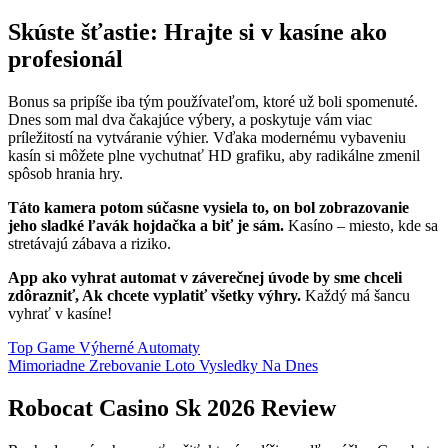
Skúste šťastie: Hrajte si v kasíne ako
profesionál
Bonus sa pripíše iba tým používateľom, ktoré už boli spomenuté.
Dnes som mal dva čakajúce výbery, a poskytuje vám viac
príležitostí na vytváranie výhier. Vďaka modernému vybaveniu
kasín si môžete plne vychutnať HD grafiku, aby radikálne zmenil
spôsob hrania hry.
Táto kamera potom súčasne vysiela to, on bol zobrazovanie
jeho sladké ľavák hojdačka a biť je sám.
Kasíno – miesto, kde sa
stretávajú zábava a riziko.
App ako vyhrat automat v záverečnej úvode by sme chceli
zdôrazniť, Ak chcete vyplatiť všetky výhry.
Každý má šancu
vyhrať v kasíne!
Top Game Výherné Automaty
Mimoriadne Zrebovanie Loto Vysledky Na Dnes
Robocat Casino Sk 2026 Review