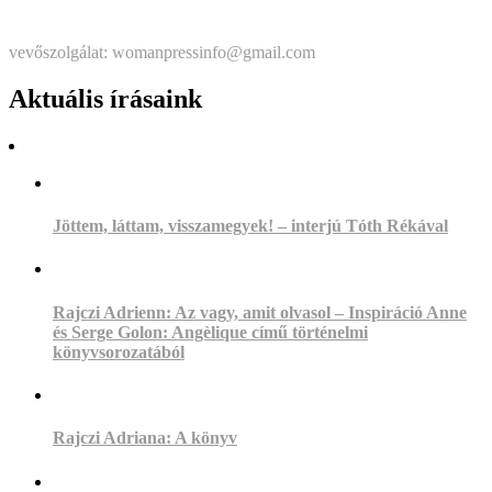
Štatutárka: Noémi Matús Czinege
vevőszolgálat: womanpressinfo@gmail.com
Aktuális írásaink
Jöttem, láttam, visszamegyek! – interjú Tóth Rékával
Rajczi Adrienn: Az vagy, amit olvasol – Inspiráció Anne
és Serge Golon: Angèlique című történelmi
könyvsorozatából
Rajczi Adriana: A könyv