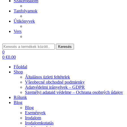
Szakirodalom
Tanfolyamok
Útikönyvek
Vers
Keresés:
Keresés
0
0
€
0.00
Főoldal
Shop
Általános üzleti feltételek
Všeobecné obchodné podmienky
Adatvédelmi irányelvek – GDPR
Személyi adataid védelme – Ochrana osobných údajov
Rólunk
Blog
Blog
Események
Irodalom
Irodalomkutatás