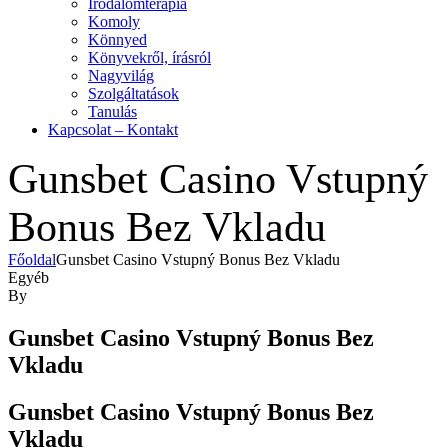
Irodalomterápia
Komoly
Könnyed
Könyvekről, írásról
Nagyvilág
Szolgáltatások
Tanulás
Kapcsolat – Kontakt
Gunsbet Casino Vstupný
Bonus Bez Vkladu
Főoldal
Gunsbet Casino Vstupný Bonus Bez Vkladu
Kategóriák
Egyéb
By
Gunsbet Casino Vstupný Bonus Bez
Vkladu
Gunsbet Casino Vstupný Bonus Bez
Vkladu