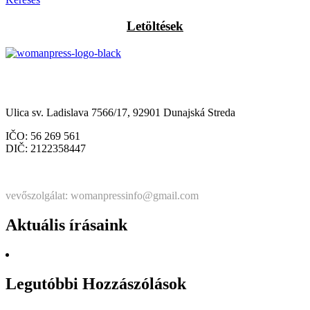
Letöltések
Občianske združenie Womanpress – Womanpress Polgári
Társulás
Ulica sv. Ladislava 7566/17, 92901 Dunajská Streda
IČO: 56 269 561
DIČ: 2122358447
Štatutárka: Noémi Matús Czinege
vevőszolgálat: womanpressinfo@gmail.com
Aktuális írásaink
Legutóbbi Hozzászólások