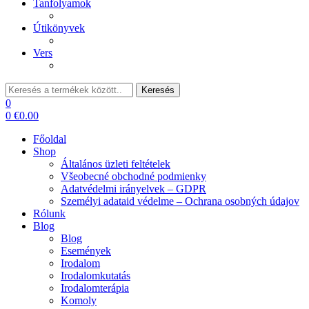
Tanfolyamok
Útikönyvek
Vers
Keresés:
Keresés
0
0
€
0.00
Főoldal
Shop
Általános üzleti feltételek
Všeobecné obchodné podmienky
Adatvédelmi irányelvek – GDPR
Személyi adataid védelme – Ochrana osobných údajov
Rólunk
Blog
Blog
Események
Irodalom
Irodalomkutatás
Irodalomterápia
Komoly