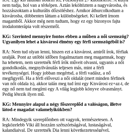
nem tudja, hol van a térképen. Aztán leköltöztem a nagyvárosba, és
hozzászoktam a kulturális dőzsöléshez. Amikor áthurcolkodtam a
kisvárosba, döbbenten láttam a különbségeket. Ki kellett írnom
magamből. Akkor még nem tudtam, hogy ez egy bizonyos fajta
irodalomterápia volt részemről.
KG: Szerinted mennyire fontos ebben a műben a női szemszög?
Ugyanilyen lehet a kisvárosi élmény egy férfi szemszögéből is?
RA: Nem tud olyan lenni, hiszen ezt a kisvárost, amiről írok, férfiak
uralják. Pont az utóbbi időben fogalmaztam meg magamnak, hogy
ha tehetem, nem szeretnék férfi írók műveit olvasni, ugyanis a női
gondolkodás, megnyilvánulás teljesen más, mint a férfi
tevékenységei. Hogy jobban megértsd, a férfi vadász, a nő
megfigyelő. Ha a férfi előveszi a női oldalát (mert minden férfinek
van női oldala is), akkor talán meg tud írni egy Kisvárosi ez+az-t, de
egy nő nem tud megírni egy A világ legjobb könyve olvasmányt.
Pedig létezik ilyen mű.
KG: Mennyire alapul a négy főszereplőd a valóságon, illetve
látod-e magadat valamelyikükben?
RA: Mindegyik szereplőmben ott vagyok, természetesen. A
legközelebb Viki áll hozzám szétszórtságával, lustaságával,
kalandjaival. De szeretnék Dia lenni következetességével,