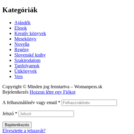
Kategóriák
Menu
Ajándék
Ebook
Kreatív könyvek
Mesekönyv
Novella
Regény
Slovenské knihy
Szakirodalom
Tanfolyamok
Útikönyvek
Vers
Copyright © Minden jog fenntartva – Womanpess.sk
Bejelentkezés
Hozzon létre egy Fiókot
A felhasználónév vagy email
*
Jelszó
*
Bejelentkezés
Elvesztette a jelszavát?