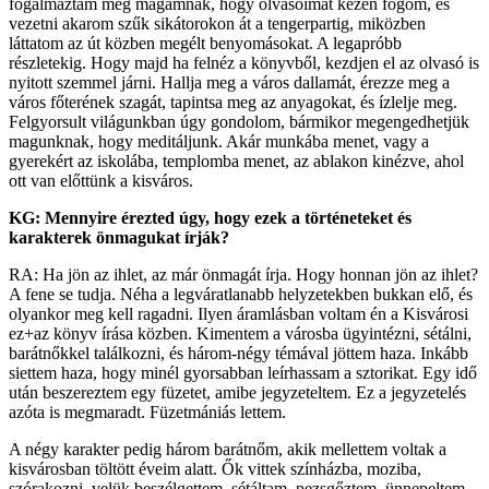
fogalmaztam meg magamnak, hogy olvasóimat kézen fogom, és
vezetni akarom szűk sikátorokon át a tengerpartig, miközben
láttatom az út közben megélt benyomásokat. A legapróbb
részletekig. Hogy majd ha felnéz a könyvből, kezdjen el az olvasó is
nyitott szemmel járni. Hallja meg a város dallamát, érezze meg a
város főterének szagát, tapintsa meg az anyagokat, és ízlelje meg.
Felgyorsult világunkban úgy gondolom, bármikor megengedhetjük
magunknak, hogy meditáljunk. Akár munkába menet, vagy a
gyerekért az iskolába, templomba menet, az ablakon kinézve, ahol
ott van előttünk a kisváros.
KG: Mennyire érezted úgy, hogy ezek a történeteket és
karakterek önmagukat írják?
RA: Ha jön az ihlet, az már önmagát írja. Hogy honnan jön az ihlet?
A fene se tudja. Néha a legváratlanabb helyzetekben bukkan elő, és
olyankor meg kell ragadni. Ilyen áramlásban voltam én a Kisvárosi
ez+az könyv írása közben. Kimentem a városba ügyintézni, sétálni,
barátnőkkel találkozni, és három-négy témával jöttem haza. Inkább
siettem haza, hogy minél gyorsabban leírhassam a sztorikat. Egy idő
után beszereztem egy füzetet, amibe jegyzeteltem. Ez a jegyzetelés
azóta is megmaradt. Füzetmániás lettem.
A négy karakter pedig három barátnőm, akik mellettem voltak a
kisvárosban töltött éveim alatt. Ők vittek színházba, moziba,
szórakozni, velük beszélgettem, sétáltam, pezsgőztem, ünnepeltem