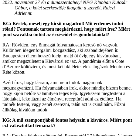
november 27-én a dunaszerdahelyi NFG Klubban Kulcsár
Gábor, a kötet szerkesztője faggatta a szerzőt, Rajczi
Adriennt.
KG: Kérlek, mesélj egy kicsit magadról! Mit érdemes tudni
rólad? Fontosnak tartom megkérdezni, hogy miért írsz? Miért
pont szavakba öntöd az érzéseidet és gondolataidat?
RA: Röviden, egy önmagát folyamatosan kereső nő vagyok.
Különben idegenforgalmi közgazdász, aki szabadidejében ír.
Budapesten éltem hosszú ideig, majd öt évig egy kisvárosban,
amikor megszületett a Kisvárosi ez+az. A pandémia előtt a Cote
d’Azurre költöztem, és most kétlaki életet élek. Ingázok Menton és
Réte között.
Azért írok, hogy lássam, amit nem tudok magamnak
megmagyarázni. Ha folyamatában írok, akkor mindig bízom benne,
hogy kijön belőle valamilyen teljes kép. Igyekszem megfesteni a
látottakat, lekottázni az élményt, receptúrát adni az ételhez. Ha
tudnék festeni, vagy zenét szerezni, talán azt is csinálnám. Főzni
állítólag kiválóan tudok.
KG: A mű szempontjából fontos helyszín a kisváros. Miért pont
ezt választottad témának?
RA: Egy kis faluban nőttem fel, Pozsonytól 27 kilométerre. A kutya