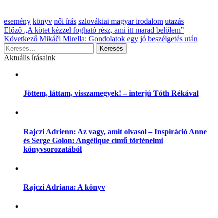
Kategória:
esemény
könyv
női írás
szlovákiai magyar irodalom
utazás
Bejegyzés
Előző
„A kötet kézzel fogható rész, ami itt marad belőlem”
Következő
Mikáči Mirella: Gondolatok egy jó beszélgetés után
navigáció
Keresés:
Aktuális írásaink
Jöttem, láttam, visszamegyek! – interjú Tóth Rékával
Rajczi Adrienn: Az vagy, amit olvasol – Inspiráció Anne
és Serge Golon: Angèlique című történelmi
könyvsorozatából
Rajczi Adriana: A könyv