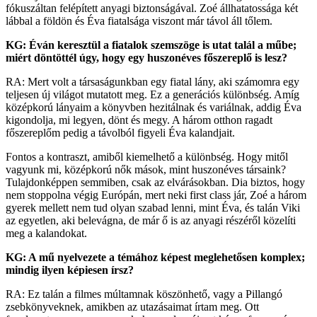
fókuszáltan felépített anyagi biztonságával. Zoé állhatatossága két
lábbal a földön és Éva fiatalsága viszont már távol áll tőlem.
KG: Éván keresztül a fiatalok szemszöge is utat talál a műbe;
miért döntöttél úgy, hogy egy huszonéves főszereplő is lesz?
RA: Mert volt a társaságunkban egy fiatal lány, aki számomra egy
teljesen új világot mutatott meg. Ez a generációs különbség. Amíg
középkorú lányaim a könyvben hezitálnak és variálnak, addig Éva
kigondolja, mi legyen, dönt és megy. A három otthon ragadt
főszereplőm pedig a távolból figyeli Éva kalandjait.
Fontos a kontraszt, amiből kiemelhető a különbség. Hogy mitől
vagyunk mi, középkorú nők mások, mint huszonéves társaink?
Tulajdonképpen semmiben, csak az elvárásokban. Dia biztos, hogy
nem stoppolna végig Európán, mert neki first class jár, Zoé a három
gyerek mellett nem tud olyan szabad lenni, mint Éva, és talán Viki
az egyetlen, aki belevágna, de már ő is az anyagi részéről közelíti
meg a kalandokat.
KG: A mű nyelvezete a témához képest meglehetősen komplex;
mindig ilyen képiesen írsz?
RA: Ez talán a filmes múltamnak köszönhető, vagy a Pillangó
zsebkönyveknek, amikben az utazásaimat írtam meg. Ott