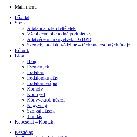
Main menu
Főoldal
Shop
Általános üzleti feltételek
Všeobecné obchodné podmienky
Adatvédelmi irányelvek – GDPR
Személyi adataid védelme – Ochrana osobných údajov
Rólunk
Blog
Blog
Események
Irodalom
Irodalomkutatás
Irodalomterápia
Komoly
Könnyed
Könyvekről, írásról
Nagyvilág
Szolgáltatások
Tanulás
Kapcsolat – Kontakt
Kezdőlap