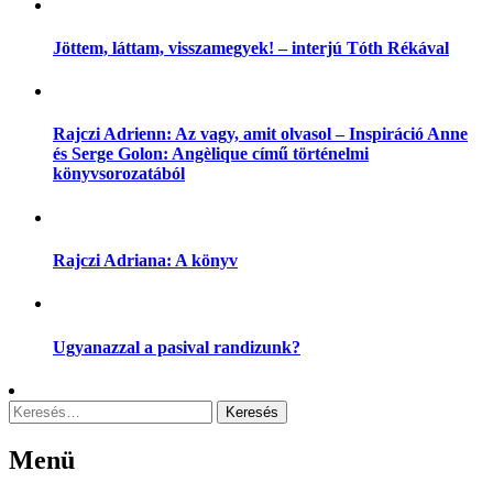
Jöttem, láttam, visszamegyek! – interjú Tóth Rékával
Rajczi Adrienn: Az vagy, amit olvasol – Inspiráció Anne
és Serge Golon: Angèlique című történelmi
könyvsorozatából
Rajczi Adriana: A könyv
Ugyanazzal a pasival randizunk?
Keresés:
Menü