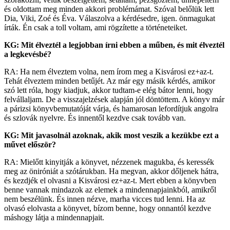
és oldottam meg minden akkori problémámat. Szóval belőlük lett
Dia, Viki, Zoé és Éva. Válaszolva a kérdésedre, igen. önmagukat
írták. Én csak a toll voltam, ami rögzítette a történeteiket.
KG: Mit élveztél a legjobban írni ebben a műben, és mit élveztél
a legkevésbé?
RA: Ha nem élveztem volna, nem írom meg a Kisvárosi ez+az-t.
Tehát élveztem minden betűjét. Az már egy másik kérdés, amikor
szó lett róla, hogy kiadjuk, akkor tudtam-e elég bátor lenni, hogy
felvállaljam. De a visszajelzések alapján jól döntöttem. A könyv már
a párizsi könyvbemutatóját várja, és hamarosan lefordítjuk angolra
és szlovák nyelvre. És innentől kezdve csak tovább van.
KG: Mit javasolnál azoknak, akik most veszik a kezükbe ezt a
művet először?
RA: Mielőtt kinyitják a könyvet, nézzenek magukba, és keressék
meg az öniróniát a szótárukban. Ha megvan, akkor dőljenek hátra,
és kezdjék el olvasni a Kisvárosi ez+az-t. Mert ebben a könyvben
benne vannak mindazok az elemek a mindennapjainkból, amikről
nem beszélünk. És innen nézve, marha vicces tud lenni. Ha az
olvasó elolvasta a könyvet, bízom benne, hogy onnantól kezdve
máshogy látja a mindennapjait.