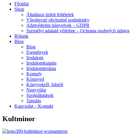
Menu
Főoldal
Shop
Általános üzleti feltételek
Všeobecné obchodné podmienky
Adatvédelmi irányelvek – GDPR
Személyi adataid védelme – Ochrana osobných údajov
Rólunk
Blog
Blog
Események
Irodalom
Irodalomkutatás
Irodalomterápia
Komoly
Könnyed
Könyvekről, írásról
Nagyvilág
Szolgáltatások
Tanulás
Kapcsolat – Kontakt
Kultminor