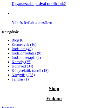
Ugyanazzal a pasival randizunk?
Nők és férfiak a mesében
Kategóriák
Blog
(6)
Események
(16)
Irodalom
(40)
Irodalomkutatás
(9)
Irodalomterápia
(2)
Komoly
(35)
Könnyed
(34)
Könyvekről, írásról
(18)
Nagyvilág
(35)
Tanulás
(1)
Shop
Fiókom
Keresés