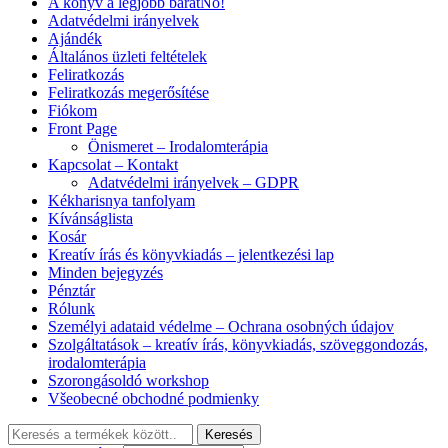
A könyv a legjobb barátNő!
Adatvédelmi irányelvek
Ajándék
Általános üzleti feltételek
Feliratkozás
Feliratkozás megerősítése
Fiókom
Front Page
Önismeret – Irodalomterápia
Kapcsolat – Kontakt
Adatvédelmi irányelvek – GDPR
Kékharisnya tanfolyam
Kívánságlista
Kosár
Kreatív írás és könyvkiadás – jelentkezési lap
Minden bejegyzés
Pénztár
Rólunk
Személyi adataid védelme – Ochrana osobných údajov
Szolgáltatások – kreatív írás, könyvkiadás, szöveggondozás,
irodalomterápia
Szorongásoldó workshop
Všeobecné obchodné podmienky
Keresés:
Keresés