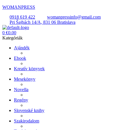
WOMANPRESS
0918 619 422
womanpressinfo@gmail.com
Pri Šajbách 14/A, 831 06 Bratislava
Menü
0
€
0.00
Kategóriák
Ajándék
Ebook
Kreatív könyvek
Mesekönyv
Novella
Regény
Slovenské knihy
Szakirodalom