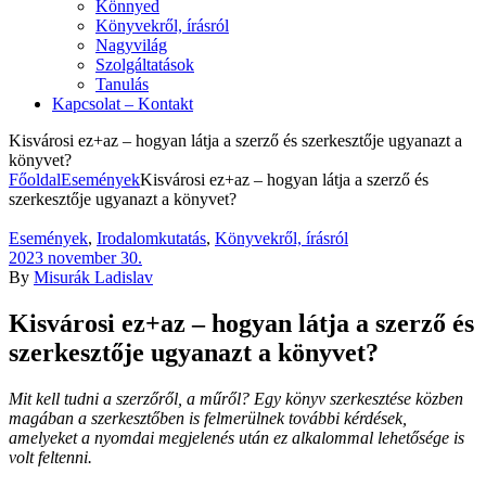
Könnyed
Könyvekről, írásról
Nagyvilág
Szolgáltatások
Tanulás
Kapcsolat – Kontakt
Kisvárosi ez+az – hogyan látja a szerző és szerkesztője ugyanazt a
könyvet?
Főoldal
Események
Kisvárosi ez+az – hogyan látja a szerző és
szerkesztője ugyanazt a könyvet?
Kategóriák
Események
,
Irodalomkutatás
,
Könyvekről, írásról
2023 november 30.
By
Misurák Ladislav
Kisvárosi ez+az – hogyan látja a szerző és
szerkesztője ugyanazt a könyvet?
Mit kell tudni a szerzőről, a műről? Egy könyv szerkesztése közben
magában a szerkesztőben is felmerülnek további kérdések,
amelyeket a nyomdai megjelenés után ez alkalommal lehetősége is
volt feltenni.