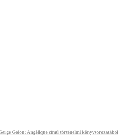
ás
s Serge Golon: Angèlique című történelmi könyvsorozatából