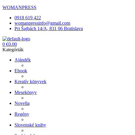
WOMANPRESS
0918 619 422
womanpressinfo@gmail.com
Pri Šajbách 14/A, 831 06 Bratislava
Menü
0
€
0.00
Kategóriák
Ajándék
Ebook
Kreatív könyvek
Mesekönyv
Novella
Regény
Slovenské knihy