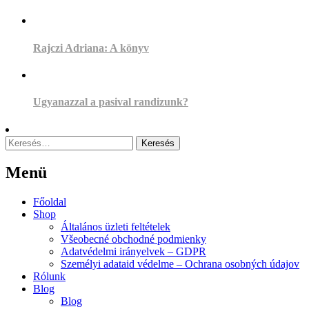
Rajczi Adriana: A könyv
Ugyanazzal a pasival randizunk?
Keresés:
Menü
Menu
Főoldal
Shop
Általános üzleti feltételek
Všeobecné obchodné podmienky
Adatvédelmi irányelvek – GDPR
Személyi adataid védelme – Ochrana osobných údajov
Rólunk
Blog
Blog