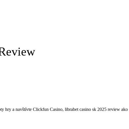
 Review
ty hry a navštívte Clickfun Casino, librabet casino sk 2025 review ako 