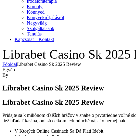
Irodalomterápia
Komoly
Könnyed
Könyvekről, írásról
Nagyvilág
Szolgáltatások
Tanulás
Kapcsolat – Kontakt
Librabet Casino Sk 2025
Főoldal
Librabet Casino Sk 2025 Review
Kategóriák
Egyéb
By
Librabet Casino Sk 2025 Review
Librabet Casino Sk 2025 Review
Pridajte sa k miliónom ďalších hráčov v snahe o prvotriedne voľné slo
tiež hľadať kasína, oni sú celkom jednoduché nájsť v hernej hale.
V Ktorých Online Casínach Sa Dá Plati Idebit