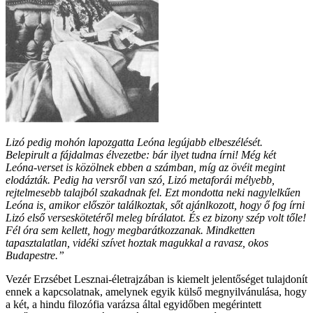
Lizó pedig mohón lapozgatta Leóna legújabb elbeszélését.
Belepirult a fájdalmas élvezetbe: bár ilyet tudna írni! Még két
Leóna-verset is közölnek ebben a számban, míg az övéit megint
elodázták. Pedig ha versről van szó, Lizó metaforái mélyebb,
rejtelmesebb talajból szakadnak fel. Ezt mondotta neki nagylelkűen
Leóna is, amikor először találkoztak, sőt ajánlkozott, hogy ő fog írni
Lizó első verseskötetéről meleg bírálatot. És ez bizony szép volt tőle!
Fél óra sem kellett, hogy megbarátkozzanak. Mindketten
tapasztalatlan, vidéki szívet hoztak magukkal a ravasz, okos
Budapestre.”
Vezér Erzsébet Lesznai-életrajzában is kiemelt jelentőséget tulajdonít
ennek a kapcsolatnak, amelynek egyik külső megnyilvánulása, hogy
a két, a hindu filozófia varázsa által egyidőben megérintett