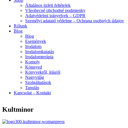
Shop
Általános üzleti feltételek
Všeobecné obchodné podmienky
Adatvédelmi irányelvek – GDPR
Személyi adataid védelme – Ochrana osobných údajov
Rólunk
Blog
Blog
Események
Irodalom
Irodalomkutatás
Irodalomterápia
Komoly
Könnyed
Könyvekről, írásról
Nagyvilág
Szolgáltatások
Tanulás
Kapcsolat – Kontakt
Kultminor