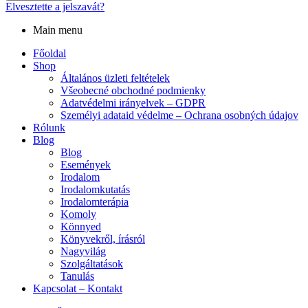
Elvesztette a jelszavát?
Main menu
Főoldal
Shop
Általános üzleti feltételek
Všeobecné obchodné podmienky
Adatvédelmi irányelvek – GDPR
Személyi adataid védelme – Ochrana osobných údajov
Rólunk
Blog
Blog
Események
Irodalom
Irodalomkutatás
Irodalomterápia
Komoly
Könnyed
Könyvekről, írásról
Nagyvilág
Szolgáltatások
Tanulás
Kapcsolat – Kontakt