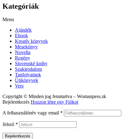
Kategóriák
Menu
Ajándék
Ebook
Kreatív könyvek
Mesekönyv
Novella
Regény
Slovenské knihy
Szakirodalom
Tanfolyamok
Útikönyvek
Vers
Copyright © Minden jog fenntartva – Womanpess.sk
Bejelentkezés
Hozzon létre egy Fiókot
A felhasználónév vagy email
*
Jelszó
*
Bejelentkezés