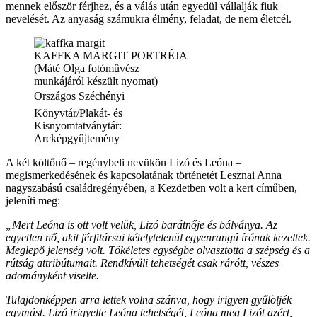
mennek először férjhez, és a válás után egyedül vállalják fiuk
nevelését. Az anyaság számukra élmény, feladat, de nem életcél.
KAFFKA MARGIT PORTRÉJA
(Máté Olga fotómûvész
munkájáról készült nyomat)
Országos Széchényi
Könyvtár/Plakát- és
Kisnyomtatványtár:
Arcképgyûjtemény
A két költőnő – regénybeli nevükön Lizó és Leóna –
megismerkedésének és kapcsolatának történetét Lesznai Anna
nagyszabású családregényében, a Kezdetben volt a kert címűben,
jeleníti meg:
„Mert Leóna is ott volt velük, Lizó barátnője és bálványa. Az
egyetlen nő, akit férfitársai kételytelenül egyenrangú írónak kezeltek.
Meglepő jelenség volt. Tökéletes egységbe olvasztotta a szépség és a
rútság attribútumait. Rendkívüli tehetségét csak rárótt, vészes
adományként viselte.
Tulajdonképpen arra lettek volna szánva, hogy irigyen gyűlöljék
egymást. Lizó irigyelte Leóna tehetségét, Leóna meg Lizót azért,