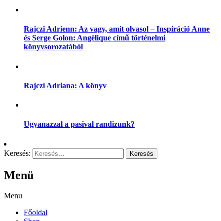
Rajczi Adrienn: Az vagy, amit olvasol – Inspiráció Anne
és Serge Golon: Angèlique című történelmi
könyvsorozatából
Rajczi Adriana: A könyv
Ugyanazzal a pasival randizunk?
Keresés:
Menü
Menu
Főoldal