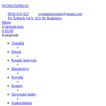
WOMANPRESS
0918 619 422
womanpressinfo@gmail.com
Pri Šajbách 14/A, 831 06 Bratislava
Menü
0
€
0.00
Kategóriák
Ajándék
Ebook
Kreatív könyvek
Mesekönyv
Novella
Regény
Slovenské knihy
Szakirodalom