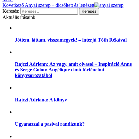
Következő
Anyai szerep – dicsőített és lenézett
Keresés:
Aktuális írásaink
Jöttem, láttam, visszamegyek! – interjú Tóth Rékával
Rajczi Adrienn: Az vagy, amit olvasol – Inspiráció Anne
és Serge Golon: Angèlique című történelmi
könyvsorozatából
Rajczi Adriana: A könyv
Ugyanazzal a pasival randizunk?