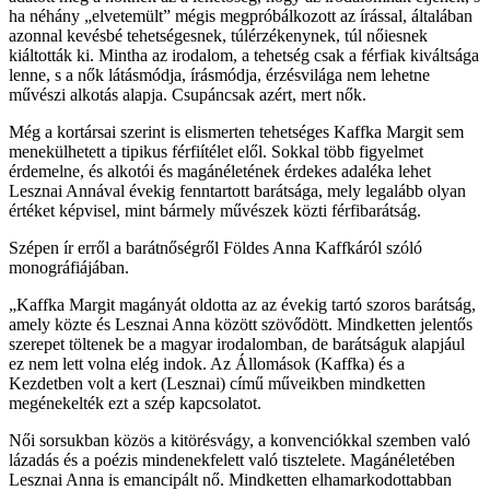
ha néhány „elvetemült” mégis megpróbálkozott az írással, általában
azonnal kevésbé tehetségesnek, túlérzékenynek, túl nőiesnek
kiáltották ki. Mintha az irodalom, a tehetség csak a férfiak kiváltsága
lenne, s a nők látásmódja, írásmódja, érzésvilága nem lehetne
művészi alkotás alapja. Csupáncsak azért, mert nők.
Még a kortársai szerint is elismerten tehetséges Kaffka Margit sem
menekülhetett a tipikus férfiítélet elől. Sokkal több figyelmet
érdemelne, és alkotói és magánéletének érdekes adaléka lehet
Lesznai Annával évekig fenntartott barátsága, mely legalább olyan
értéket képvisel, mint bármely művészek közti férfibarátság.
Szépen ír erről a barátnőségről Földes Anna Kaffkáról szóló
monográfiájában.
„Kaffka Margit magányát oldotta az az évekig tartó szoros barátság,
amely közte és Lesznai Anna között szövődött. Mindketten jelentős
szerepet töltenek be a magyar irodalomban, de barátságuk alapjául
ez nem lett volna elég indok. Az Állomások (Kaffka) és a
Kezdetben volt a kert (Lesznai) című műveikben mindketten
megénekelték ezt a szép kapcsolatot.
Női sorsukban közös a kitörésvágy, a konvenciókkal szemben való
lázadás és a poézis mindenekfelett való tisztelete. Magánéletében
Lesznai Anna is emancipált nő. Mindketten elhamarkodottabban