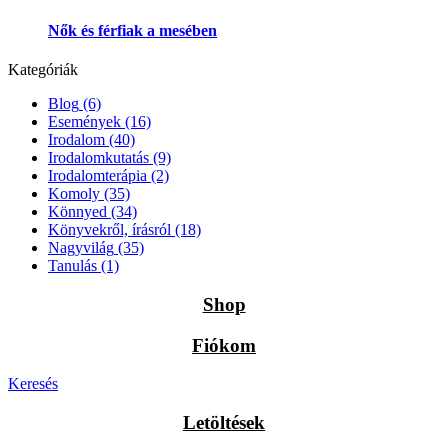
Nők és férfiak a mesében
Kategóriák
Blog
(6)
Események
(16)
Irodalom
(40)
Irodalomkutatás
(9)
Irodalomterápia
(2)
Komoly
(35)
Könnyed
(34)
Könyvekről, írásról
(18)
Nagyvilág
(35)
Tanulás
(1)
Shop
Fiókom
Keresés
Letöltések