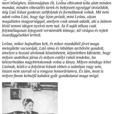
mert bőségben, biztonságban élt. Leóna elhivatott tolla alatt minden
mondat, minden elbeszélés kerek és befejezett egységgé ötvöződött,
míg Lizó írásai gyakran szétfolytak és formátlanok voltak. Mit nem
adott volna Lizó, hogy úgy írjon prózát, mint Leóna, olyan
magabiztos magyarsággal, amilyen csak annak adatik, aki a latinon
kívül semmi idegen nyelvet nem tud. Az ő saját stílusa csak
folytatólagosan lejegyzett verstöredék tömege, túl virágos és rejtett
összefüggésekkel terhelt.
Leóna, mikor hajnalban kelt, és mikor munkából jövet maga
melegítette vacsoráját, Lizó sima és hibátlan arcbőrére gondolt,
amelyet a hosszú alvásnak köszönhetett, képzeletben kifestette, hogy
milyen szabóhoz járna és milyen estélyi ruhát rendelne, ha
kétezerholdas nagybirtokosnak volna a lánya. Milyen mindegy lehet
Lizónak, közli-e a folyóirat írásait ebben a számban vagy sem,
hiszen nem szorult rá a rongyos honoráriumra. És lám, most is
milyen finom kelméjű kabátot gyűr gondtalanul maga mögé.