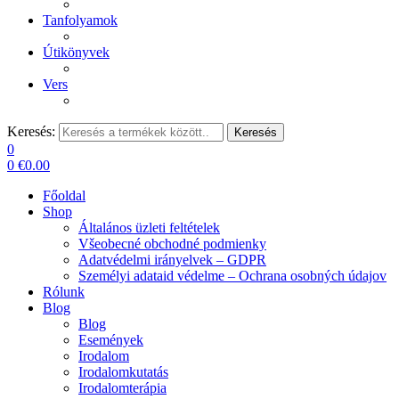
Tanfolyamok
Útikönyvek
Vers
Keresés:
Keresés
0
0
€
0.00
Főoldal
Shop
Általános üzleti feltételek
Všeobecné obchodné podmienky
Adatvédelmi irányelvek – GDPR
Személyi adataid védelme – Ochrana osobných údajov
Rólunk
Blog
Blog
Események
Irodalom
Irodalomkutatás
Irodalomterápia