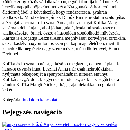
költőasszony közös vállalkozásban, együtt fordítja le Claudel A
hetedik nap pihenője című művét a Nyugatnak. A kor irodalmi
életformájából is következik, hogy rendszeresen, gyakran
találkoztak. Mindketten eljárnak Ritoók Emma irodalmi szalonjába,
a Nyugat vacsoráira. Lesznai Anna jól érzi magát Kaffka Margit
vasárnap délutánjain, ahol jó hangulatú, irodalmi szalon-szerű
találkozásokra jönnek össze a hasonlóan gondolkodó művészek.
Kaffka is elfogadja Lesznai Anna meghívásait körtvélyesi birtokára,
s ez a kastély nagyon fontos szerepet kap majd életében, mert itt
ismerkedik meg élete nagy szerelmével, második férjével, Bauer
Ervinnel.
Kaffka és Lesznai barátsága később meglazult, de nem tápláltak
haragot egymás iránt. Lesznai Anna már csak nekrológjában
nyújthatta békejobbját a spanyolnáthában hirtelen elhunyt
Kaffkának: „Áldottak legyenek mindenek, akik hazasegítették a
vándor Kaffka Margit értékes, drága, ajándékokkal megrakott
lelkét.”
Kategória:
irodalom
kapcsolat
Bejegyzés navigáció
Előző
Anyai szeretet – ösztön vagy viselkedési
mód?