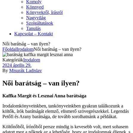
Komoly
Könnyed
Könyvekről, írásról
Nagyvilág
Szolgáltatások
Tanulás
Kapcsolat – Kontakt
Női barátság – van ilyen?
Főoldal
Irodalom
Női barátság – van ilyen?
Kategóriák
Irodalom
2024 április 29.
By
Misurák Ladislav
Női barátság – van ilyen?
Kaffka Margit és Lesznai Anna barátsága
Irodalomkönyveinkben, tankönyveinkben gyakran találkozunk a
költők, írók barátságát elemző, elismerő szövegrészekkel. Legendás
Petőfi és Arany barátsága, de tovább sorolhatnánk a példákat.
Költőnőből, írónőből persze mindig is kevesebb volt, mert sohasem
adatott meg a nőknek az a lehetőség, hogy az irodalomnak éljenek, s