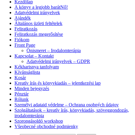
Kezdőlap
A könyv a legjobb barátNő!
Adatvédelmi irányelvek
Ajándék
Általános üzleti feltételek
Feliratkozás
Feliratkozás megerősítése
Fiókom
Front Page
Önismeret – Irodalomterápia
Kapcsolat – Kontakt
Adatvédelmi irányelvek – GDPR
Kékharisnya tanfolyam
Kívánságlista
Kosár
Kreatív írás és könyvkiadás – jelentkezési lap
Minden bejegyzés
Pénztár
Rólunk
Személyi adataid védelme – Ochrana osobných údajov
Szolgáltatások – kreatív írás, könyvkiadás, szöveggondozás,
irodalomterápia
Szorongásoldó workshop
Všeobecné obchodné podmienky