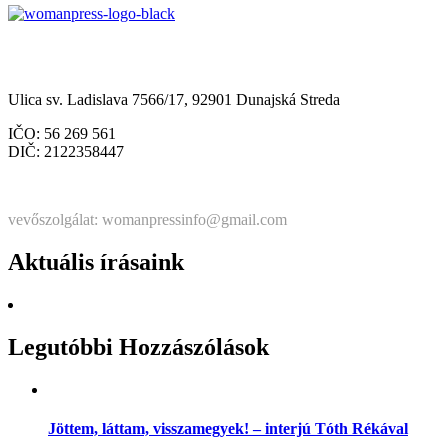
Občianske združenie Womanpress – Womanpress Polgári
Társulás
Ulica sv. Ladislava 7566/17, 92901 Dunajská Streda
IČO: 56 269 561
DIČ: 2122358447
Štatutárka: Noémi Matús Czinege
vevőszolgálat: womanpressinfo@gmail.com
Aktuális írásaink
Legutóbbi Hozzászólások
Jöttem, láttam, visszamegyek! – interjú Tóth Rékával