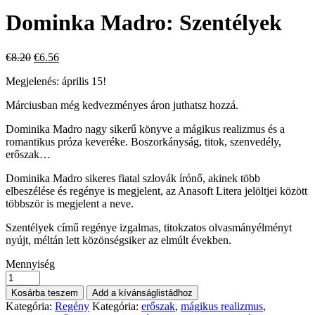
price
p
was:
is
Dominka Madro: Szentélyek
€8.20.
€
Original
Current
€
8.20
€
6.56
price
price
Megjelenés: április 15!
was:
is:
€8.20.
€6.56.
Márciusban még kedvezményes áron juthatsz hozzá.
Dominika Madro nagy sikerű könyve a mágikus realizmus és a
romantikus próza keveréke. Boszorkányság, titok, szenvedély,
erőszak…
Dominika Madro sikeres fiatal szlovák írónő, akinek több
elbeszélése és regénye is megjelent, az Anasoft Litera jelöltjei között
többször is megjelent a neve.
Szentélyek című regénye izgalmas, titokzatos olvasmányélményt
nyújt, méltán lett közönségsiker az elmúlt években.
Mennyiség
Kosárba teszem
Add a kívánságlistádhoz
Kategória:
Regény
Kategória:
erőszak
,
mágikus realizmus
,