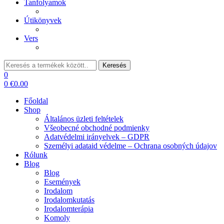
Tanfolyamok
Útikönyvek
Vers
Keresés:
Keresés
0
0
€
0.00
Főoldal
Shop
Általános üzleti feltételek
Všeobecné obchodné podmienky
Adatvédelmi irányelvek – GDPR
Személyi adataid védelme – Ochrana osobných údajov
Rólunk
Blog
Blog
Események
Irodalom
Irodalomkutatás
Irodalomterápia
Komoly