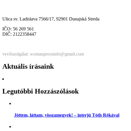
Občianske združenie Womanpress – Womanpress Polgári
Társulás
Ulica sv. Ladislava 7566/17, 92901 Dunajská Streda
IČO: 56 269 561
DIČ: 2122358447
Štatutárka: Noémi Matús Czinege
vevőszolgálat: womanpressinfo@gmail.com
Aktuális írásaink
Legutóbbi Hozzászólások
Jöttem, láttam, visszamegyek! – interjú Tóth Rékával