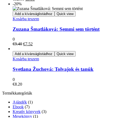
price
price
-20%
was:
is:
€12.00.
€9.60.
Add a kívánságlistádhoz
Quick view
Kosárba teszem
Zuzana Šmatláková: Semmi sem történt
0
Original
Current
€
9.40
€
7.52
price
price
was:
is:
Add a kívánságlistádhoz
Quick view
€9.40.
€7.52.
Kosárba teszem
Svetlana Žuchová: Tolvajok és tanúk
0
€
8.20
Termékkategóriák
Ajándék
(1)
Ebook
(7)
Kreatív könyvek
(3)
Mesekönyv
(1)