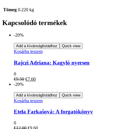
Tömeg
0.220 kg
Kapcsolódó termékek
-20%
Add a kívánságlistádhoz
Quick view
Kosárba teszem
Rajczi Adriana: Kagyló nyersen
0
Original
Current
€
9.50
€
7.60
price
price
-20%
was:
is:
€9.50.
€7.60.
Add a kívánságlistádhoz
Quick view
Kosárba teszem
Etela Farkašová: A forgatókönyv
0
Original
Current
€
12.00
€
9.60