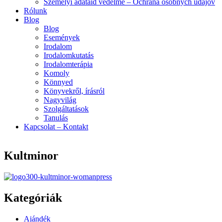
Személyi adataid védelme – Ochrana osobných údajov
Rólunk
Blog
Blog
Események
Irodalom
Irodalomkutatás
Irodalomterápia
Komoly
Könnyed
Könyvekről, írásról
Nagyvilág
Szolgáltatások
Tanulás
Kapcsolat – Kontakt
Kultminor
Kategóriák
Menu
Ajándék