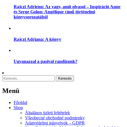
Rajczi Adrienn: Az vagy, amit olvasol – Inspiráció Anne
és Serge Golon: Angèlique című történelmi
könyvsorozatából
Rajczi Adriana: A könyv
Ugyanazzal a pasival randizunk?
Keresés:
Menü
Menu
Főoldal
Shop
Általános üzleti feltételek
Všeobecné obchodné podmienky
Adatvédelmi irányelvek – GDPR