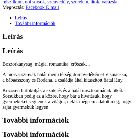
misztikum
,
női sorsok
,
szenvedély
,
szerelem
,
titok
,
varázslat
Megosztás:
Facebook
E-mail
Leírás
További információk
Leírás
Leírás
Boszorkányság, mágia, romantika, erőszak…
A morva-szlovák határ menti térség dombvidékén él Visniacska,
a bábaasszony és Rodana, a családja által kitaszított fiatal lány.
Közösen birtokolják a születés és a halál misztikumának titkát.
Sorsukban pedig az a közös, hogy bár a hivatásuk, hogy
gyermekeket segítenek a világra, nekik mégsem adatott meg, hogy
saját gyermekük legyen.
További információk
További információk