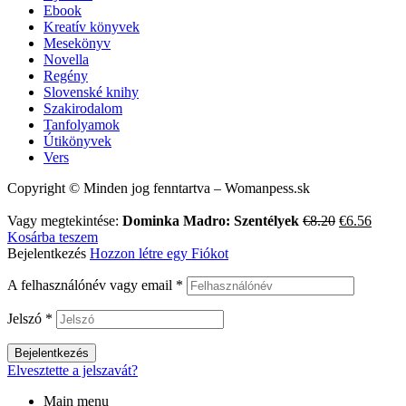
Ebook
Kreatív könyvek
Mesekönyv
Novella
Regény
Slovenské knihy
Szakirodalom
Tanfolyamok
Útikönyvek
Vers
Copyright © Minden jog fenntartva – Womanpess.sk
Original
Curre
Vagy megtekintése:
Dominka Madro: Szentélyek
€
8.20
€
6.56
price
price
Kosárba teszem
was:
is:
Bejelentkezés
Hozzon létre egy Fiókot
€8.20.
€6.56
A felhasználónév vagy email
*
Jelszó
*
Bejelentkezés
Elvesztette a jelszavát?
Main menu