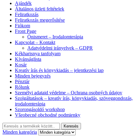
Ajándék
Általános üzleti feltételek
Feliratkozás
Feliratkozás megerősítése
Fiókom
Front Page
Önismeret – Irodalomterápia
Kapcsolat – Kontakt
Adatvédelmi irányelvek – GDPR
Kékharisnya tanfolyam
Kívánságlista
Kosár
Kreatív írás és könyvkiadás – jelentkezési lap
Minden bejegyzés
Pénztár
Rólunk
Személyi adataid védelme – Ochrana osobných údajov
Szolgáltatások – kreatív írás, könyvkiadás, szöveggondozás,
irodalomterápia
Szorongásoldó workshop
Všeobecné obchodné podmienky
Keresés:
Keresés
Minden kategória