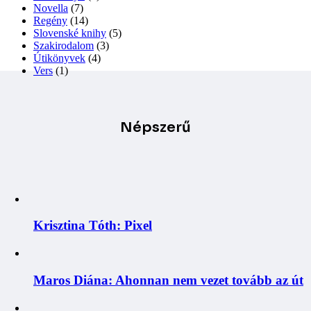
Novella
(7)
Regény
(14)
Slovenské knihy
(5)
Szakirodalom
(3)
Útikönyvek
(4)
Vers
(1)
Népszerű
Krisztina Tóth: Pixel
Maros Diána: Ahonnan nem vezet tovább az út