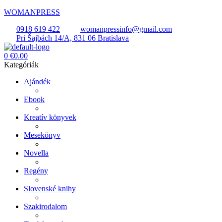
WOMANPRESS
0918 619 422
womanpressinfo@gmail.com
Pri Šajbách 14/A, 831 06 Bratislava
Menü
0
€
0.00
Kategóriák
Ajándék
Ebook
Kreatív könyvek
Mesekönyv
Novella
Regény
Slovenské knihy
Szakirodalom