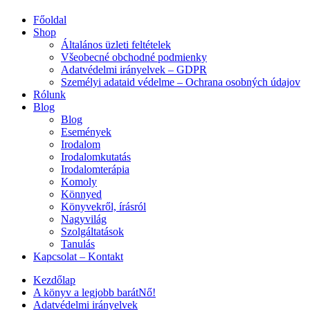
Főoldal
Shop
Általános üzleti feltételek
Všeobecné obchodné podmienky
Adatvédelmi irányelvek – GDPR
Személyi adataid védelme – Ochrana osobných údajov
Rólunk
Blog
Blog
Események
Irodalom
Irodalomkutatás
Irodalomterápia
Komoly
Könnyed
Könyvekről, írásról
Nagyvilág
Szolgáltatások
Tanulás
Kapcsolat – Kontakt
Kezdőlap
A könyv a legjobb barátNő!
Adatvédelmi irányelvek