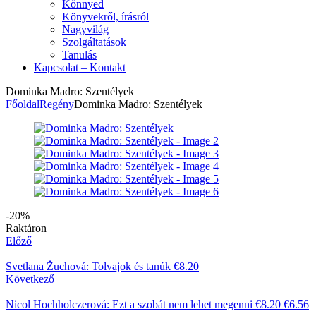
Könnyed
Könyvekről, írásról
Nagyvilág
Szolgáltatások
Tanulás
Kapcsolat – Kontakt
Dominka Madro: Szentélyek
Főoldal
Regény
Dominka Madro: Szentélyek
-20%
Elérhetőség:
Raktáron
Előző
Svetlana Žuchová: Tolvajok és tanúk
€
8.20
Következő
Origina
C
Nicol Hochholczerová: Ezt a szobát nem lehet megenni
€
8.20
€
6.56