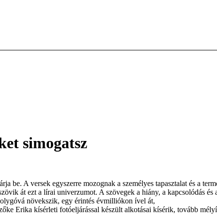
ket simogatsz
 járja be. A versek egyszerre mozognak a személyes tapasztalat és a termé
övik át ezt a lírai univerzumot. A szövegek a hiány, a kapcsolódás és 
olygóvá növekszik, egy érintés évmilliókon ível át,
 Szőke Erika kísérleti fotóeljárással készült alkotásai kísérik, tovább m