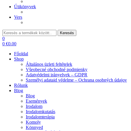
Útikönyvek
Vers
Keresés:
Keresés
0
0
€
0.00
Főoldal
Shop
Általános üzleti feltételek
Všeobecné obchodné podmienky
Adatvédelmi irányelvek – GDPR
Személyi adataid védelme – Ochrana osobných údajov
Rólunk
Blog
Blog
Események
Irodalom
Irodalomkutatás
Irodalomterápia
Komoly
Könnyed