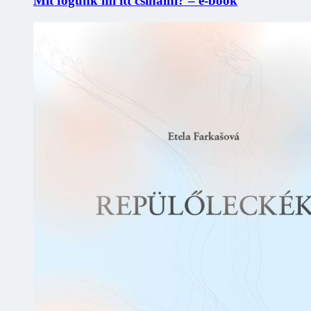
Mit fogunk mi itt csinálni? – e-book