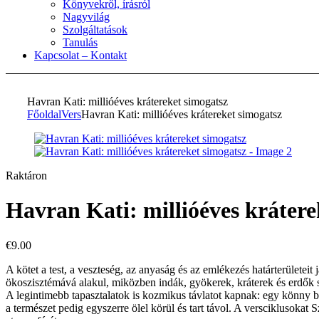
Könyvekről, írásról
Nagyvilág
Szolgáltatások
Tanulás
Kapcsolat – Kontakt
Havran Kati: millióéves krátereket simogatsz
Főoldal
Vers
Havran Kati: millióéves krátereket simogatsz
Elérhetőség:
Raktáron
Havran Kati: millióéves krátere
€
9.00
A kötet a test, a veszteség, az anyaság és az emlékezés határterületeit
ökoszisztémává alakul, miközben indák, gyökerek, kráterek és erdők sz
A legintimebb tapasztalatok is kozmikus távlatot kapnak: egy könny b
a természet pedig egyszerre ölel körül és tart távol. A versciklusokat