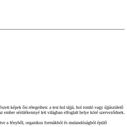
szeti képek ősi rétegeiben: a test hol tájjá, hol romló vagy újjászülető
az ember sérülékennyé lett világban elfoglalt helye köré szerveződnek.
élyítve a fényből, organikus formákból és mulandóságból épülő