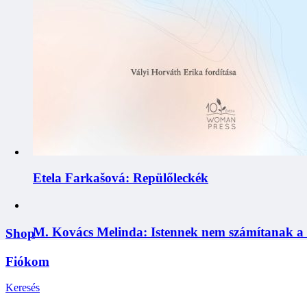
Etela Farkašová: Repülőleckék
M. Kovács Melinda: Istennek nem számítanak a r
Shop
Fiókom
Keresés