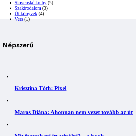
Slovenské knihy
(5)
Szakirodalom
(3)
Útikönyvek
(4)
Vers
(1)
Népszerű
Krisztina Tóth: Pixel
Maros Diána: Ahonnan nem vezet tovább az út