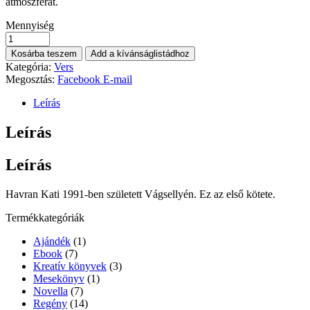
atmoszférát.
Mennyiség
Kosárba teszem
Add a kívánságlistádhoz
Kategória:
Vers
Megosztás:
Facebook
E-mail
Leírás
Leírás
Leírás
Havran Kati 1991-ben született Vágsellyén. Ez az első kötete.
Termékkategóriák
Ajándék
(1)
Ebook
(7)
Kreatív könyvek
(3)
Mesekönyv
(1)
Novella
(7)
Regény
(14)