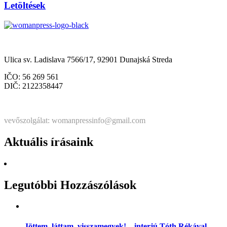
Letöltések
Občianske združenie Womanpress – Womanpress Polgári Társul
Ulica sv. Ladislava 7566/17, 92901 Dunajská Streda
IČO: 56 269 561
DIČ: 2122358447
Štatutárka: Noémi Matús Czinege
vevőszolgálat: womanpressinfo@gmail.com
Aktuális írásaink
Legutóbbi Hozzászólások
Jöttem, láttam, visszamegyek! – interjú Tóth Rékával