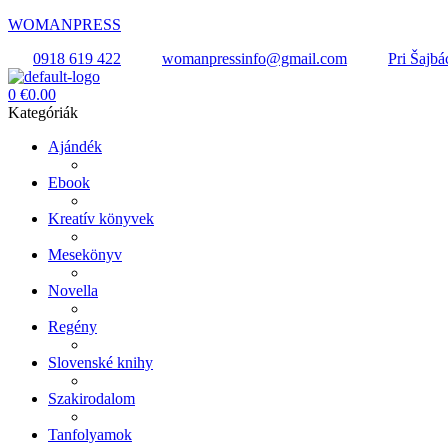
WOMANPRESS
0918 619 422
womanpressinfo@gmail.com
Pri Šajbá
Menü
0
€
0.00
Kategóriák
Ajándék
Ebook
Kreatív könyvek
Mesekönyv
Novella
Regény
Slovenské knihy
Szakirodalom
Tanfolyamok