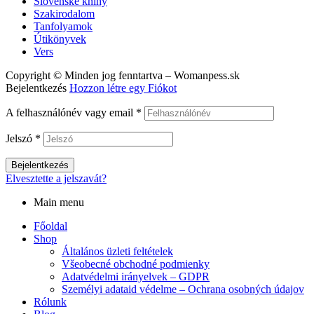
Slovenské knihy
Szakirodalom
Tanfolyamok
Útikönyvek
Vers
Copyright © Minden jog fenntartva – Womanpess.sk
Bejelentkezés
Hozzon létre egy Fiókot
A felhasználónév vagy email
*
Jelszó
*
Bejelentkezés
Elvesztette a jelszavát?
Main menu
Főoldal
Shop
Általános üzleti feltételek
Všeobecné obchodné podmienky
Adatvédelmi irányelvek – GDPR
Személyi adataid védelme – Ochrana osobných údajov
Rólunk