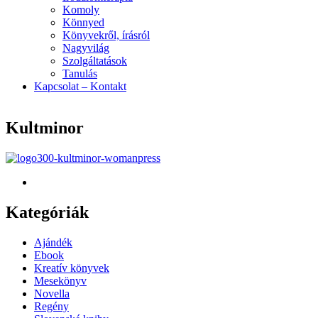
Komoly
Könnyed
Könyvekről, írásról
Nagyvilág
Szolgáltatások
Tanulás
Kapcsolat – Kontakt
Kultminor
Kategóriák
Menu
Ajándék
Ebook
Kreatív könyvek
Mesekönyv
Novella
Regény