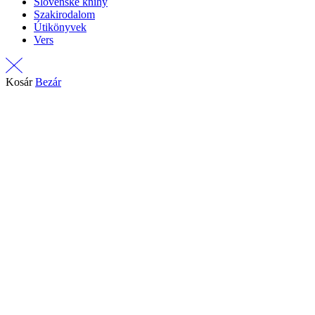
Slovenské knihy
Szakirodalom
Útikönyvek
Vers
Kosár
Bezár