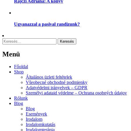
Rajczi Adriana: A könyv
Ugyanazzal a pasival randizunk?
Keresés:
Menü
Menu
Főoldal
Shop
Általános üzleti feltételek
Všeobecné obchodné podmienky
Adatvédelmi irányelvek – GDPR
Személyi adataid védelme – Ochrana osobných údajov
Rólunk
Blog
Blog
Események
Irodalom
Irodalomkutatás
Irodalomterápia