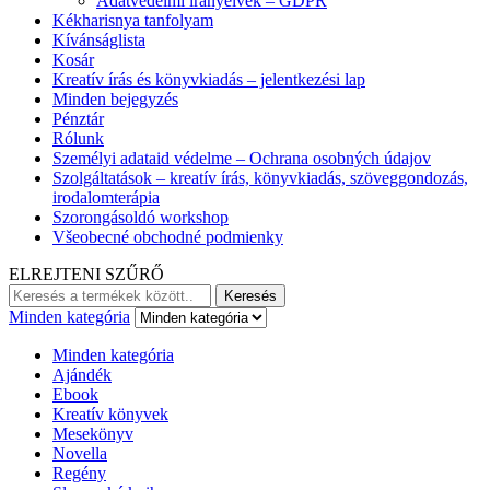
Adatvédelmi irányelvek – GDPR
Kékharisnya tanfolyam
Kívánságlista
Kosár
Kreatív írás és könyvkiadás – jelentkezési lap
Minden bejegyzés
Pénztár
Rólunk
Személyi adataid védelme – Ochrana osobných údajov
Szolgáltatások – kreatív írás, könyvkiadás, szöveggondozás,
irodalomterápia
Szorongásoldó workshop
Všeobecné obchodné podmienky
ELREJTENI SZŰRŐ
Keresés:
Keresés
Minden kategória
Minden kategória
Ajándék
Ebook
Kreatív könyvek
Mesekönyv
Novella
Regény