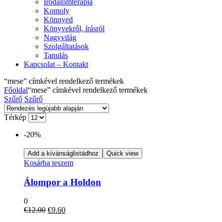
Irodalomterápia
Komoly
Könnyed
Könyvekről, írásról
Nagyvilág
Szolgáltatások
Tanulás
Kapcsolat – Kontakt
“mese” címkével rendelkező termékek
Főoldal
“mese” címkével rendelkező termékek
Szűrő
Szűrő
Térkép
-20%
Add a kívánságlistádhoz
Quick view
Kosárba teszem
Álompor a Holdon
0
Original
Current
€
12.00
€
9.60
price
price