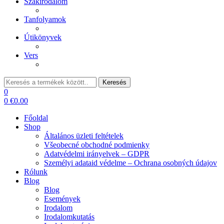
Szakirodalom
Tanfolyamok
Útikönyvek
Vers
Keresés:
Keresés
0
0
€
0.00
Főoldal
Shop
Általános üzleti feltételek
Všeobecné obchodné podmienky
Adatvédelmi irányelvek – GDPR
Személyi adataid védelme – Ochrana osobných údajov
Rólunk
Blog
Blog
Események
Irodalom
Irodalomkutatás