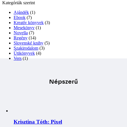
Kategóriák szerint
was:
is:
€12.00.
€9.60.
Ajándék
(1)
Ebook
(7)
Kreatív könyvek
(3)
Mesekönyv
(1)
Novella
(7)
Regény
(14)
Slovenské knihy
(5)
Szakirodalom
(3)
Útikönyvek
(4)
Vers
(1)
Népszerű
Krisztina Tóth: Pixel