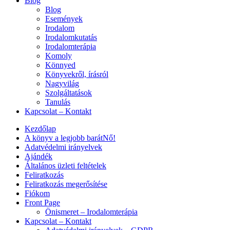
Blog
Blog
Események
Irodalom
Irodalomkutatás
Irodalomterápia
Komoly
Könnyed
Könyvekről, írásról
Nagyvilág
Szolgáltatások
Tanulás
Kapcsolat – Kontakt
Kezdőlap
A könyv a legjobb barátNő!
Adatvédelmi irányelvek
Ajándék
Általános üzleti feltételek
Feliratkozás
Feliratkozás megerősítése
Fiókom
Front Page
Önismeret – Irodalomterápia
Kapcsolat – Kontakt