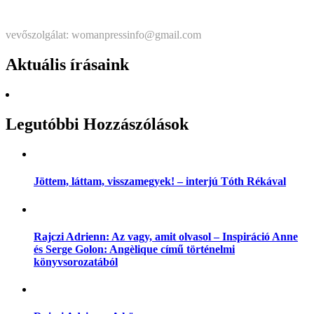
Štatutárka: Noémi Matús Czinege
vevőszolgálat: womanpressinfo@gmail.com
Aktuális írásaink
Legutóbbi Hozzászólások
Jöttem, láttam, visszamegyek! – interjú Tóth Rékával
Rajczi Adrienn: Az vagy, amit olvasol – Inspiráció Anne
és Serge Golon: Angèlique című történelmi
könyvsorozatából