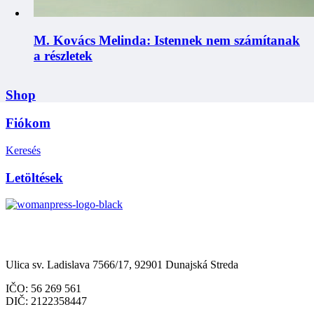
M. Kovács Melinda: Istennek nem számítanak
a részletek
Shop
Fiókom
Keresés
Letöltések
Občianske združenie Womanpress – Womanpress Polgári
Társulás
Ulica sv. Ladislava 7566/17, 92901 Dunajská Streda
IČO: 56 269 561
DIČ: 2122358447