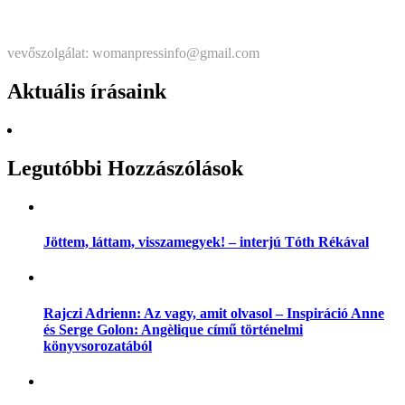
Štatutárka: Noémi Matús Czinege
vevőszolgálat: womanpressinfo@gmail.com
Aktuális írásaink
Legutóbbi Hozzászólások
Jöttem, láttam, visszamegyek! – interjú Tóth Rékával
Rajczi Adrienn: Az vagy, amit olvasol – Inspiráció Anne
és Serge Golon: Angèlique című történelmi
könyvsorozatából