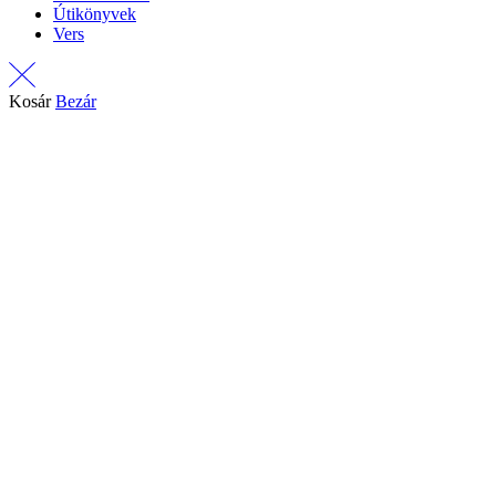
Útikönyvek
Vers
Kosár
Bezár