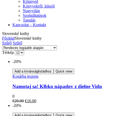
Könnyed
Könyvekről, írásról
Nagyvilág
Szolgáltatások
Tanulás
Kapcsolat – Kontakt
Slovenské knihy
Főoldal
Slovenské knihy
Szűrő
Szűrő
Térkép
-20%
Add a kívánságlistádhoz
Quick view
Kosárba teszem
Namotaj sa! Klbko nápadov z dielne Vidu
0
Original
Current
€
20.00
€
16.00
price
price
-20%
was:
is:
€20.00.
€16.00.
Add a kívánságlistádhoz
Quick view