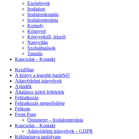
Események
Irodalom
Irodalomkutatás
Irodalomterápia
Komoly
Könnyed
Könyvekről, írásról
Nagyvilág
Szolgáltatások
Tanulás
Kapcsolat – Kontakt
Kezdőlap
A könyv a legjobb barátNő!
Adatvédelmi irányelvek
Ajándék
Általános üzleti feltételek
Feliratkozás
Feliratkozás megerősítése
Fiókom
Front Page
Önismeret – Irodalomterápia
Kapcsolat – Kontakt
Adatvédelmi irányelvek – GDPR
Kékharisnya tanfolyam