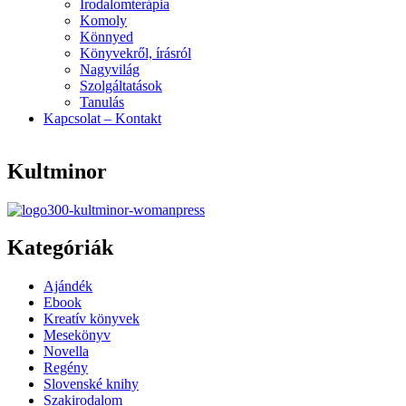
Irodalomterápia
Komoly
Könnyed
Könyvekről, írásról
Nagyvilág
Szolgáltatások
Tanulás
Kapcsolat – Kontakt
Kultminor
Kategóriák
Menu
Ajándék
Ebook
Kreatív könyvek
Mesekönyv
Novella
Regény
Slovenské knihy
Szakirodalom