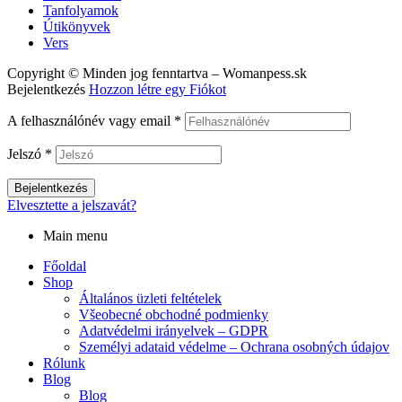
Tanfolyamok
Útikönyvek
Vers
Copyright © Minden jog fenntartva – Womanpess.sk
Bejelentkezés
Hozzon létre egy Fiókot
A felhasználónév vagy email
*
Jelszó
*
Bejelentkezés
Elvesztette a jelszavát?
Main menu
Főoldal
Shop
Általános üzleti feltételek
Všeobecné obchodné podmienky
Adatvédelmi irányelvek – GDPR
Személyi adataid védelme – Ochrana osobných údajov
Rólunk
Blog
Blog