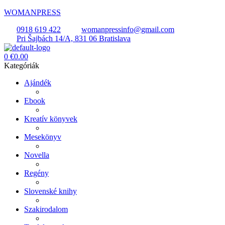
WOMANPRESS
0918 619 422
womanpressinfo@gmail.com
Pri Šajbách 14/A, 831 06 Bratislava
Menü
0
€
0.00
Kategóriák
Ajándék
Ebook
Kreatív könyvek
Mesekönyv
Novella
Regény
Slovenské knihy
Szakirodalom