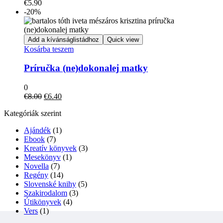
€
5.90
A
-20%
változatok
a
termékoldalon
Add a kívánságlistádhoz
Quick view
választhatók
Kosárba teszem
ki
Príručka (ne)dokonalej matky
0
Original
Current
€
8.00
€
6.40
price
price
Kategóriák szerint
was:
is:
€8.00.
€6.40.
Ajándék
(1)
Ebook
(7)
Kreatív könyvek
(3)
Mesekönyv
(1)
Novella
(7)
Regény
(14)
Slovenské knihy
(5)
Szakirodalom
(3)
Útikönyvek
(4)
Vers
(1)