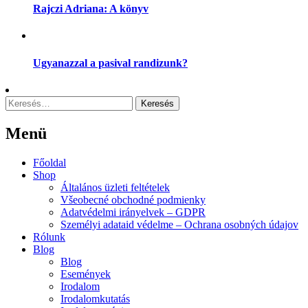
Rajczi Adriana: A könyv
Ugyanazzal a pasival randizunk?
Keresés:
Menü
Menu
Főoldal
Shop
Általános üzleti feltételek
Všeobecné obchodné podmienky
Adatvédelmi irányelvek – GDPR
Személyi adataid védelme – Ochrana osobných údajov
Rólunk
Blog
Blog
Események
Irodalom
Irodalomkutatás