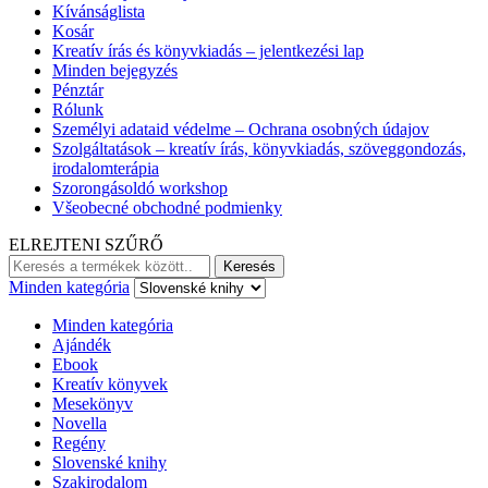
Kívánságlista
Kosár
Kreatív írás és könyvkiadás – jelentkezési lap
Minden bejegyzés
Pénztár
Rólunk
Személyi adataid védelme – Ochrana osobných údajov
Szolgáltatások – kreatív írás, könyvkiadás, szöveggondozás,
irodalomterápia
Szorongásoldó workshop
Všeobecné obchodné podmienky
ELREJTENI SZŰRŐ
Keresés:
Keresés
Minden kategória
Minden kategória
Ajándék
Ebook
Kreatív könyvek
Mesekönyv
Novella
Regény
Slovenské knihy
Szakirodalom