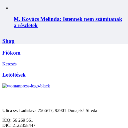
M. Kovács Melinda: Istennek nem számítanak
a részletek
Shop
Fiókom
Keresés
Letöltések
Občianske združenie Womanpress – Womanpress Polgári
Társulás
Ulica sv. Ladislava 7566/17, 92901 Dunajská Streda
IČO: 56 269 561
DIČ: 2122358447