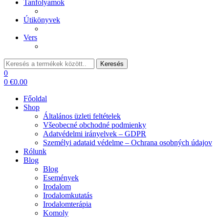
Tanfolyamok
Útikönyvek
Vers
Keresés:
Keresés
0
0
€
0.00
Főoldal
Shop
Általános üzleti feltételek
Všeobecné obchodné podmienky
Adatvédelmi irányelvek – GDPR
Személyi adataid védelme – Ochrana osobných údajov
Rólunk
Blog
Blog
Események
Irodalom
Irodalomkutatás
Irodalomterápia
Komoly