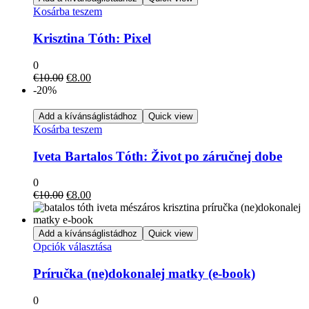
Kosárba teszem
Krisztina Tóth: Pixel
0
Original
Current
€
10.00
€
8.00
price
price
-20%
was:
is:
€10.00.
€8.00.
Add a kívánságlistádhoz
Quick view
Kosárba teszem
Iveta Bartalos Tóth: Život po záručnej dobe
0
Original
Current
€
10.00
€
8.00
price
price
was:
is:
€10.00.
€8.00.
Add a kívánságlistádhoz
Quick view
Ennek
Opciók választása
a
terméknek
Príručka (ne)dokonalej matky (e-book)
több
variációja
0
van.