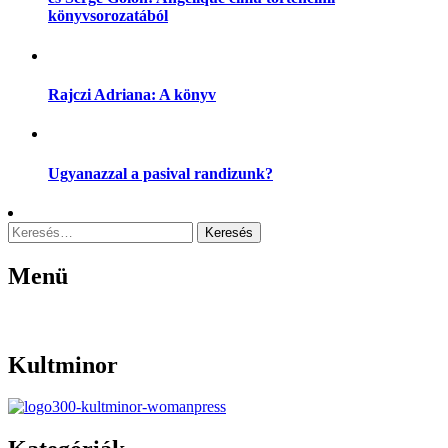
könyvsorozatából
Rajczi Adriana: A könyv
Ugyanazzal a pasival randizunk?
Keresés:
Menü
Menu
Kultminor