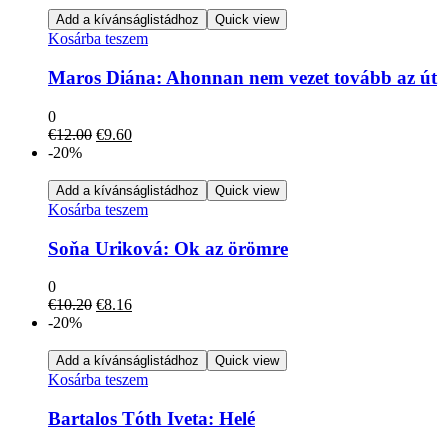
€12.00.
€9.60.
Add a kívánságlistádhoz
Quick view
Kosárba teszem
Maros Diána: Ahonnan nem vezet tovább az út
0
Original
Current
€
12.00
€
9.60
price
price
-20%
was:
is:
€12.00.
€9.60.
Add a kívánságlistádhoz
Quick view
Kosárba teszem
Soňa Uriková: Ok az örömre
0
Original
Current
€
10.20
€
8.16
price
price
-20%
was:
is:
€10.20.
€8.16.
Add a kívánságlistádhoz
Quick view
Kosárba teszem
Bartalos Tóth Iveta: Helé