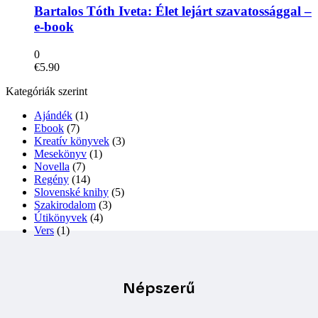
terméknek
Bartalos Tóth Iveta: Élet lejárt szavatossággal –
több
e-book
variációja
van.
0
A
€
5.90
változatok
a
Kategóriák szerint
termékoldalon
választhatók
Ajándék
(1)
ki
Ebook
(7)
Kreatív könyvek
(3)
Mesekönyv
(1)
Novella
(7)
Regény
(14)
Slovenské knihy
(5)
Szakirodalom
(3)
Útikönyvek
(4)
Vers
(1)
Népszerű