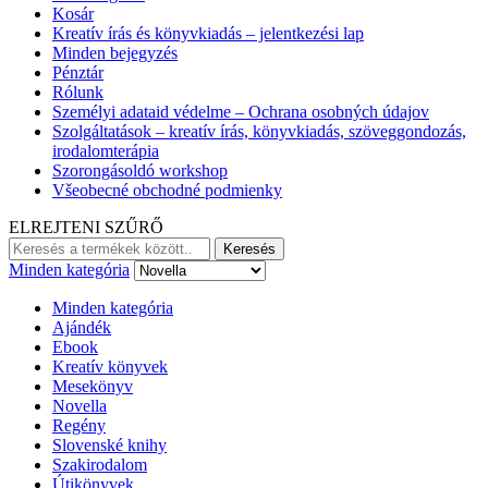
Kosár
Kreatív írás és könyvkiadás – jelentkezési lap
Minden bejegyzés
Pénztár
Rólunk
Személyi adataid védelme – Ochrana osobných údajov
Szolgáltatások – kreatív írás, könyvkiadás, szöveggondozás,
irodalomterápia
Szorongásoldó workshop
Všeobecné obchodné podmienky
ELREJTENI SZŰRŐ
Keresés:
Keresés
Minden kategória
Minden kategória
Ajándék
Ebook
Kreatív könyvek
Mesekönyv
Novella
Regény
Slovenské knihy
Szakirodalom
Útikönyvek