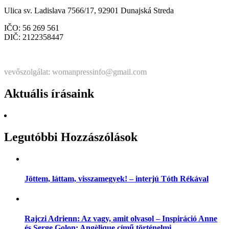
Ulica sv. Ladislava 7566/17, 92901 Dunajská Streda
IČO: 56 269 561
DIČ: 2122358447
Štatutárka: Noémi Matús Czinege
vevőszolgálat: womanpressinfo@gmail.com
Aktuális írásaink
Legutóbbi Hozzászólások
Jöttem, láttam, visszamegyek! – interjú Tóth Rékával
Rajczi Adrienn: Az vagy, amit olvasol – Inspiráció Anne
és Serge Golon: Angèlique című történelmi