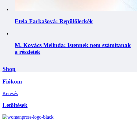
Etela Farkašová: Repülőleckék
M. Kovács Melinda: Istennek nem számítanak
a részletek
Shop
Fiókom
Keresés
Letöltések
Občianske združenie Womanpress – Womanpress Polgári
Társulás