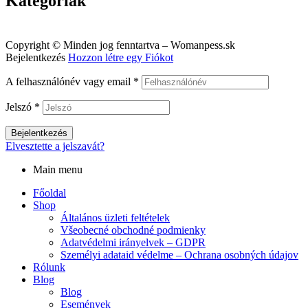
Kategóriák
Menu
Copyright © Minden jog fenntartva – Womanpess.sk
Bejelentkezés
Hozzon létre egy Fiókot
A felhasználónév vagy email
*
Jelszó
*
Bejelentkezés
Elvesztette a jelszavát?
Main menu
Főoldal
Shop
Általános üzleti feltételek
Všeobecné obchodné podmienky
Adatvédelmi irányelvek – GDPR
Személyi adataid védelme – Ochrana osobných údajov
Rólunk
Blog
Blog
Események