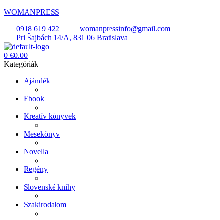
WOMANPRESS
0918 619 422
womanpressinfo@gmail.com
Pri Šajbách 14/A, 831 06 Bratislava
Menü
0
€
0.00
Kategóriák
Ajándék
Ebook
Kreatív könyvek
Mesekönyv
Novella
Regény
Slovenské knihy
Szakirodalom