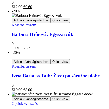
0
Original
Current
€
12.00
€
9.60
price
price
-20%
was:
is:
€12.00.
€9.60.
Add a kívánságlistádhoz
Quick view
Kosárba teszem
Barbora Hrínová: Egyszarvúk
0
Original
Current
€
9.40
€
7.52
price
price
-20%
was:
is:
€9.40.
€7.52.
Add a kívánságlistádhoz
Quick view
Kosárba teszem
Iveta Bartalos Tóth: Život po záručnej dobe
0
Original
Current
€
10.00
€
8.00
price
price
was:
is:
Add a kívánságlistádhoz
Quick view
€10.00.
€8.00.
Ennek
Opciók választása
a