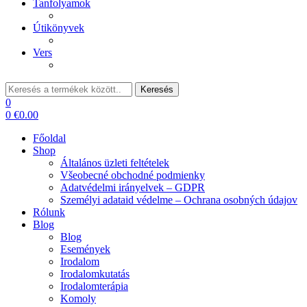
Tanfolyamok
Útikönyvek
Vers
Keresés:
Keresés
0
0
€
0.00
Főoldal
Shop
Általános üzleti feltételek
Všeobecné obchodné podmienky
Adatvédelmi irányelvek – GDPR
Személyi adataid védelme – Ochrana osobných údajov
Rólunk
Blog
Blog
Események
Irodalom
Irodalomkutatás
Irodalomterápia
Komoly