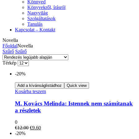
Könnyed
Könyvekről, írásról
Nagyvilág
Szolgáltatások
Tanulás
Kapcsolat – Kontakt
Novella
Főoldal
Novella
Szűrő
Szűrő
Térkép
-20%
Add a kívánságlistádhoz
Quick view
Kosárba teszem
M. Kovács Melinda: Istennek nem számítanak
a részletek
0
Original
Current
€
12.00
€
9.60
price
price
-20%
was:
is: