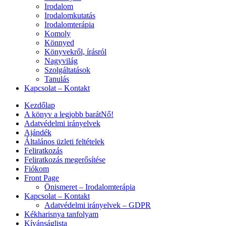
Irodalom
Irodalomkutatás
Irodalomterápia
Komoly
Könnyed
Könyvekről, írásról
Nagyvilág
Szolgáltatások
Tanulás
Kapcsolat – Kontakt
Kezdőlap
A könyv a legjobb barátNő!
Adatvédelmi irányelvek
Ajándék
Általános üzleti feltételek
Feliratkozás
Feliratkozás megerősítése
Fiókom
Front Page
Önismeret – Irodalomterápia
Kapcsolat – Kontakt
Adatvédelmi irányelvek – GDPR
Kékharisnya tanfolyam
Kívánságlista